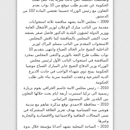
الحكومة عن تقديم طلب موقع من 10 نواب بعدم
التعاون مع رئيس الوزراء حسبما تقتضي المادة 102 من
الدستور.
2009 – مجلس الأمة يشهد مناقشة ثلاثة استجوابات
مقدمة من النائب مبارك الوعلان لوزير الأشغال العامة
ووزير الدولة لشؤون البلدية الدكتور فاضل صفر بصفته
حيث اكتفى المجلس بالمناقشة كما ناقش المجلس
الاستجواب المقدم من النائب مسلم البراك لوزير
الداخلية الشيخ جابر الخالد الصباح وانتهى بتقديم 10
نواب بطلب طرح الثقة بالوزير واكتفى المجلس بمجرد
المناقشة في استجواب النائب الأول لرئيس مجلس
الوزراء وزير الدفاع الشيخ جابر المبارك الصباح موصيا
الحكومة بمنح ذوي شهداء الواجب في حادث الاديرع
الدية الشرعية وعقدت الجلسة سرية بناء على طلب
الحكومة.
2010 – رئيس مجلس الامة جاسم الخرافي يقوم بزيارة
رسمية الى تركيا استمرت أربعة ايام بحث خلالها التعاون
بين البلدين على المستوى البرلماني.
2010 – محافظة الاحمدي توقع مذكرة تفاهم مع مدينة
هوشي منه الفيتنامية بهدف تعزيز العلاقة المشتركة في
شتى المجالات الثقافية والاجتماعية والاقتصادية والتجارية
وغيرها.
2010 – الساحة المحلية تشهد أحداثا مؤسفة خلال ندوة