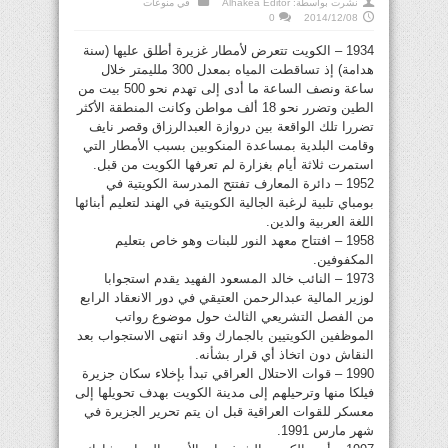
نشرت بواسطة:
Alhakea Editor
في
منوعات
0
2014/12/08
1934 – الكويت تتعرض لأمطار غزيرة أطلق عليها (سنة
هدامة) إذ تساقطت المياه بمعدل 300 ملليمتر خلال
ساعة ونصف الساعة ما أدى إلى تهدم نحو 500 بيت من
الطين وتضرر نحو 18 ألف مواطن وكانت المنطقة الأكثر
تضررا تلك الواقعة بين دروازة العبدالرزاق وقصر نايف
وقامت البلدية بمساعدة المنكوبين بسبب الأمطار التي
استمرت ثلاثة أيام بغزارة لم تعرفها الكويت من قبل.
1952 – دائرة المعارف تفتتح المدرسة الكويتية في
بومباي تلبية لرغبة الجالية الكويتية في الهند لتعليم أبنائها
اللغة العربية والدين.
1958 – افتتاح معهد النور للبنات وهو خاص بتعليم
المكفوفين.
1973 – النائب خالد المسعود الفهيد يقدم استجوابا
لوزير المالية عبدالرحمن العتيقي في دور الانعقاد الرابع
من الفصل التشريعي الثالث حول موضوع رواتب
الموظفين الكويتيين بالجمارك وقد انتهى الاستجواب بعد
النقاش دون اتخاذ أي قرار بشأنه.
1990 – قوات الاحتلال العراقي تبدأ بإخلاء سكان جزيرة
فيلكا منها وترحيلهم إلى مدينة الكويت بهدف تحويلها إلى
معسكر للقوات العراقية قبل ان يتم تحرير الجزيرة في
شهر مارس 1991.