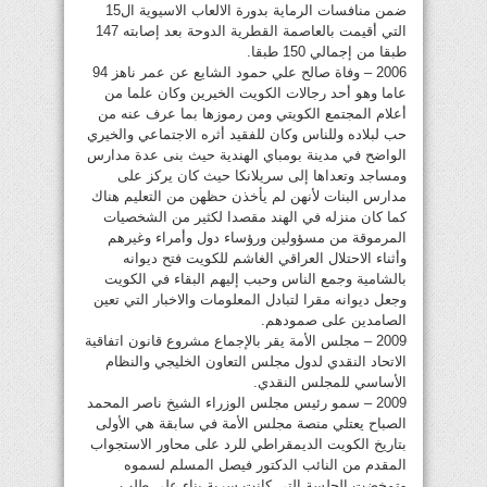
ضمن منافسات الرماية بدورة الالعاب الاسيوية ال15
التي أقيمت بالعاصمة القطرية الدوحة بعد إصابته 147
طبقا من إجمالي 150 طبقا.
2006 – وفاة صالح علي حمود الشايع عن عمر ناهز 94
عاما وهو أحد رجالات الكويت الخيرين وكان علما من
أعلام المجتمع الكويتي ومن رموزها بما عرف عنه من
حب لبلاده وللناس وكان للفقيد أثره الاجتماعي والخيري
الواضح في مدينة بومباي الهندية حيث بنى عدة مدارس
ومساجد وتعداها إلى سريلانكا حيث كان يركز على
مدارس البنات لأنهن لم يأخذن حظهن من التعليم هناك
كما كان منزله في الهند مقصدا لكثير من الشخصيات
المرموقة من مسؤولين ورؤساء دول وأمراء وغيرهم
وأثناء الاحتلال العراقي الغاشم للكويت فتح ديوانه
بالشامية وجمع الناس وحبب إليهم البقاء في الكويت
وجعل ديوانه مقرا لتبادل المعلومات والاخبار التي تعين
الصامدين على صمودهم.
2009 – مجلس الأمة يقر بالإجماع مشروع قانون اتفاقية
الاتحاد النقدي لدول مجلس التعاون الخليجي والنظام
الأساسي للمجلس النقدي.
2009 – سمو رئيس مجلس الوزراء الشيخ ناصر المحمد
الصباح يعتلي منصة مجلس الأمة في سابقة هي الأولى
بتاريخ الكويت الديمقراطي للرد على محاور الاستجواب
المقدم من النائب الدكتور فيصل المسلم لسموه
وتمخضت الجلسة التي كانت سرية بناء على طلب