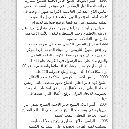
1997 – أمير الكويت الشيخ جابر الأحمد الصباح يشارك
إخوانه قادة الدول الإسلامية في مؤتمر القمة الإسلامي
الثامن الذي عقد في العاصمة الايرانية طهران وحث في
كلمته أمام المؤتمر الدول الأعضاء على إيجاد صيغة
عملية للتنسيق بين مواقفها ووضع ضوابط للالتزام
بالمواثيق والبحث جديا عن وجود أخوي متعاون بعيدا عن
الأنانية والأطماع وحب السيطرة ليكون للأمة الإسلامية
مكان بين التكتلات العالمية.
1999 – فريق الغوص الكويتي ينجح في تعويم وسحب
بوم (فتح الخير) التاريخي من ميناء الدوحة إلى المركز
العلمي بتكليف من مؤسسة الكويت للتقدم العلمي
والبوم بناه علي عبدالرسول في الكويت عام 1938
لصالح تجار كويتيين بمشاركة 18 قلافا واستغرق بناؤه 60
يوما بتكلفة 17 ألف روبية وتبلغ حمولته 226 طنا.
2000 – رئيس الاتحاد الكويتي للملاكمة ورفع الأثقال
الشيخ فهد جابر العلي الصباح يفوز بمنصب نائب رئيس
الاتحاد الدولي لرفع الأثقال وذلك في انتخابات الجمعية
العمومية للاتحاد الدولي لرفع الأثقال التي عقدت في
أثينا.
2004 – أمير البلاد الشيخ جابر الأحمد الصباح يصدر أمرا
أميريا يقضي بمخاطبة الشيخ سالم العلي السالم الصباح
رئيس الحرس الوطني بلقب (سمو).
2006 – الرامي صلاح المطيري يتوج بطلا لمسابقة
السكيت لفئة الفردي بحصوله على الميدالية الذهبية