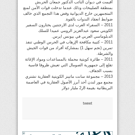
أقيمت في ديوان النائب الدكتور جمعان الحربش
بمنطقة الصليبخات وذلك عندما تدخلت قوات الأمن لمنع
المتجمهرين خارج الديوانية وفض هذا التجمع الذي خالف
ضوابط انعقاد الندوات بالقوة.
2011 – السفراء العرب لدى الارجنتين يختارون السفير
الكويتي سعود عبدالعزيز الرومي عميدا للسلك
الدبلوماسي العربي في بيونس ايرس.
2011 – كتيبة مكافحة الإرهاب في الحرس الوطني تنفذ
تمرين (نجم سهل 1) بمشاركة أفراد من قوات الجيش
والشرطة.
2011 – طائرة كويتية محملة بالمساعدات ومواد الإغاثة
تقلع إلى جمهورية الصومال التي تعيش ظروفا قاسية
بسبب الجفاف.
2013 – مجموعة سانت ماتينز الكويتية العقارية تشتري
مجمع مور لندن أحد أبرز الأصول العقارية في العاصمة
البريطانية بقيمة 8ر2 مليار دولار
tweet