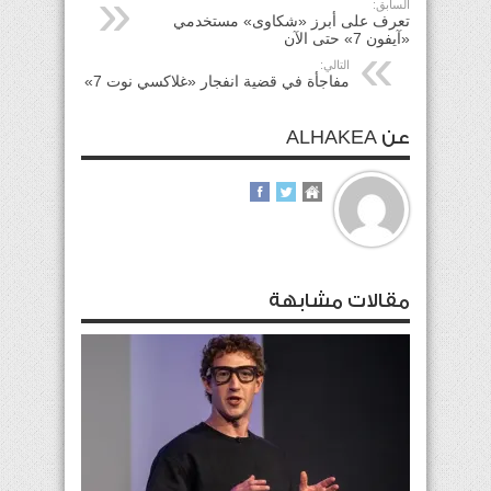
السابق:
تعرف على أبرز «شكاوى» مستخدمي
«آيفون 7» حتى الآن
التالي:
مفاجأة في قضية انفجار «غلاكسي نوت 7»
عن ALHAKEA
مقالات مشابهة