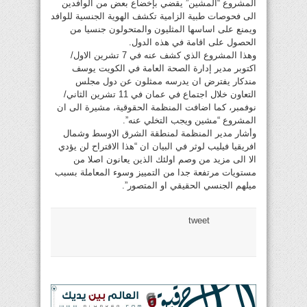
المشروع “المشين” يقضي بإخضاع بعض من الوافدين
الى فحوصات طبية الزامية تكشف الهوية الجنسية للوافد
ويمنع على اساسها المثليون والمتحولون جنسيا من
الحصول على اقامة في هذه الدول.
وهذا المشروع الذي كشف عنه في 7 تشرين الاول/
اكتوبر مدير إدارة الصحة العامة في الكويت يوسف
مندكار يفترض ان يدرسه ممثلون عن دول مجلس
التعاون خلال اجتماع في عمان في 11 تشرين الثاني/
نوفمبر، كما اضافت المنظمة الحقوقية، مشيرة الى ان
المشروع “مشين ويجب التخلي عنه”.
وأشار مدير المنظمة لمنطقة الشرق الاوسط وشمال
افريقيا فيليب لوثر في البيان ان “هذا الاقتراح لن يؤدي
الا الى مزيد من وصم اولئك الذين يعانون اصلا من
مستويات مرتفعة جدا من التمييز وسوء المعاملة بسبب
ميلهم الجنسي الحقيقي او المتصور”.
tweet