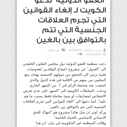
“العفو الدولية” تدعو
الكويت لـ إلغاء القوانين
التي تجرم العلاقات
الجنسية التي تتم
بالتوافق بين بالغين
نشرت بواسطة:
ALHAKEA
في
محليات
0
2013/10/12
دعت منظمة العفو الدولية دول مجلس التعاون الخليجي
الى “العدول” عن مشروع اخضاع الوافدين لفحوصات
طبية ترمي الى التحقق من ميولهم الجنسية بهدف منع
المثليين من بينهم من الاقامة في هذه الدول والذي
كشفت عنه صحيفة الراي في 7 من الشهر الجاري،
ودعت السلطات الكويتية الى “السهر على عدم تعرض
الاشخاص لمضايقات او سوء معاملة فقط بسبب ما هم
عليه”، كما دعتها الى “الغاء القوانين التي تجرم العلاقات
الجنسية التي تتم بالتوافق بين بالغين”.
ورأى لوثر ان مثل هكذا مشروع هو “انتهاك للحق
الانساني الاساسي بالحياة الخاصة”.
وقالت المنظمة غير الحكومية في بيان: ان هذا