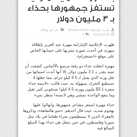
تستفز جمهورها بحذاء
بـ 3 مليون دولار
نشرت بواسطة:
Alhakea Editor
في
فن وثقافة
0
2014/12/10
ظهرت الإعلامية الإماراتية مهيرة عبد العزيز بإطلالة
مبهرة، في أحدث صورة نشرتها على حسابها الخاص
على موقع «انستجرام».
مهيرة انتعلت حذاء ذو رقبة مرصع بالألماس، كشفت أن
ثمنه يقدر بـ 3.1 مليون دولار، إلا أنها أبدت استيائها من
ثقل وزنه الذي يصل لـ 4.5 كيلو جرام، مما جعلها لا
تستطيع التحرك بسهولة به، حيث قالت: «لابسة حذاء
سعره 3.1$ مليون ووزنه 4.5 كيلو! صدقوني كثير ثقيل
وما ينفع الواحدة تمشي وهي لابسته! منظر بس».
حذاء مهيرة استفز مشاعر جمهورها، وانهالوا عليها
بهجوم شديد، حيث قال أحدهم: «شو هالتفاهة»، وذكروها
بالفقراء الذين لا يستطيعون شراء طعاما في بلاد مثل
سوريا وفلسطين، في حين تنتعل هي حذاء بهذا المبلغ
المبالغ فيه