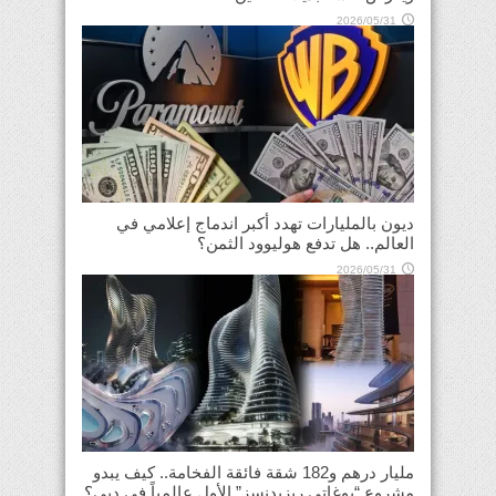
2026/05/31
ديون بالمليارات تهدد أكبر اندماج إعلامي في
العالم.. هل تدفع هوليوود الثمن؟
2026/05/31
مليار درهم و182 شقة فائقة الفخامة.. كيف يبدو
مشروع “بوغاتي ريزيدنسز” الأول عالمياً في دبي؟