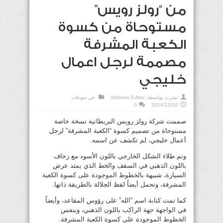
من “رولز رويس”
مستوحاة من كسوة
الكعبة المشرفة
مصممة لرجل اعمال
خليجي
نشرت بواسطة:
Alhakea Editor
في
منوعات
0
2014/12/10
صممت شركة رولز رويس البريطانية نسخة خاصة
مستوحاة من تصميم كسوة “الكعبة المشرفة” لرجل
أعمال خليجي، لم تكشف عن اسمه.
وتم طلاء الشكل الخارجي باللون الأسود مع زخاف
باللون الذهبي في السقف والخط الذي يمتد عرض
السيارة، شبيهة بالخطوط الموجودة على كسوة الكعبة
المشرفة، وتحمل أيضاً لفظ الجلالة بالطريقة ذاتها.
كما تمت كتابة اسم “الله” على رؤوس المقاعد، وأيضاً
في الواجهة جهة الراكب باللون الذهبي، وبنفس
الخطوط الموجودة على كسوة الكعبة المشرفة.