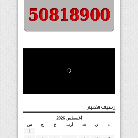
إرشيف الأخبار
أغسطس 2026
د
ن
ث
أرب
خ
ج
س
1