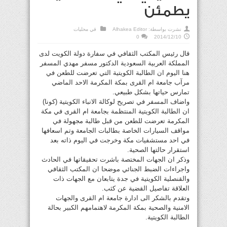
يطمئن
نشرت بواسطة:
Alhakea Editor
في
محليات
0
2014/12/10
قال رئيس المكتب الثقافي في سفارة دولة الكويت لدى
المملكة العربية السعودية الدكتور مسفر مهدي المسفر
هنا اليوم ان الطالبة الكويتية التي تعرضت للطعن في
مرآب جامعة ام القرى بمكة المكرمة الاحد الماضي
تمارس حياتها بشكل طبيعي.
واضاف المسفر في تصريح لوكالة الانباء الكويتية (كونا)
ان الطالبة الكويتية المنتظمة بجامعة ام القرى في مكة
المكرمة تعرضت للطعن من قبل طالبة مجهولة في
مواقف السيارات الخاصة بطالبات الجامعة وتم اسعافها
في احد مستشفيات مكة وخرجت في اليوم ذاته بعد
استقرار حالتها الصحية.
وذكر ان الجهات المختصة باشرت تحقيقاتها في الحادث
واجراءات الضبط الجنائي موضحا ان المكتب الثقافي
والقنصلية الكويتية في جدة يتابعان مع الجهات ذات
العلاقة تفاصيل القضية عن كثب.
وتقدم بالشكر الى ادارة جامعة ام القرى والجهات
الامنية والصحية بمكة المكرمة لاهتمامهم الكبير بحالة
الطالبة الكويتية.