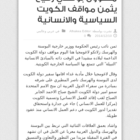
يثمن مواقف الكويت
السياسية والانسانية
نشرت بواسطة:
Alhakea Editor
في
عربي وعالمي
0
2014/12/10
ثمن نائب رئيس الحكومة ووزير خارجية البوسنة
والهرسك زلاتكو لاغومجيا هنا اليوم مواقف دولة الكويت
الداعمة لبلاده مشيدا في الوقت ذاته بالمبادئ الانسانية
“النبيلة” التي تتمتع بها السياسة الخارجية الكويتية.
وقال لاغومجيا خلال مأدبة غداء اقامها سفير دولة الكويت
لدى البوسنة والهرسك ناصر المطيري على شرفه
بمبادرة من سفراء الدول العربية ان منح الامم المتحدة
سمو امير دولة الكويت الشيخ صباح الاحمد الجابر
الصباح لقب (قائد للعمل الانساني) وتسمية الكويت
(مركزا للعمل الانساني ) جاء عن جدارة واستحقاق
تقديرا لدور الكويت في دعم العمل الانساني منذ عقود
طويلة.
واشاد بعمق العلاقات الثنائية التي تربط بين البوسنة
والهرسك والدول العربية معربا عن الامل في ان تشهد
في الفترة المقبلة مزيدا من التطور والتعاون والتنسيق