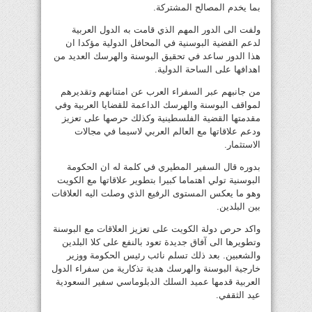
بما يخدم المصالح المشتركة.
ولفت الى الدور المهم الذي قامت به الدول العربية
لدعم القضية البوسنية في المحافل الدولية مؤكدا ان
هذا الدور ساعد في تحقيق البوسنة والهرسك العديد من
اهدافها على الساحة الدولية.
من جانبهم عبر السفراء العرب عن امتنانهم وتقديرهم
لمواقف البوسنة والهرسك الداعمة للقضايا العربية وفي
مقدمتها القضية الفلسطينية وكذلك حرصها على تعزيز
ودعم علاقاتها مع العالم العربي لاسيما في مجالات
الاستثمار.
بدوره قال السفير المطيري في كلمة له ان الحكومة
البوسنية تولي اهتماما كبيرا بتطوير علاقاتها مع الكويت
وهو ما يعكس المستوى الرفيع الذي وصلت اليه العلاقات
بين البلدين.
واكد حرص دولة الكويت على تعزيز العلاقات مع البوسنة
وتطويرها الى آفاق جديدة تعود بالنفع على كلا البلدين
والشعبين. بعد ذلك تسلم نائب رئيس الحكومة ووزير
خارجية البوسنة والهرسك هدية تذكارية من سفراء الدول
العربية قدمها عميد السلك الدبلوماسي سفير السعودية
عيد الثقفي.