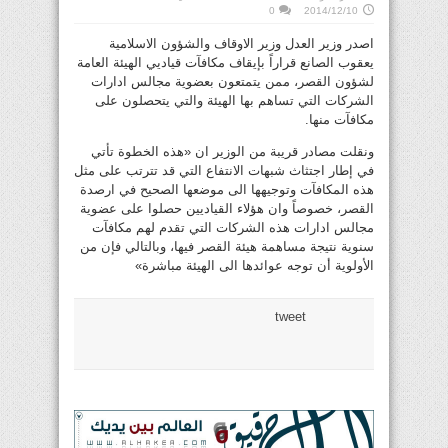
0
2014/12/10
اصدر وزير العدل وزير الاوقاف والشؤون الاسلامية
يعقوب الصانع قراراً بإيقاف مكافآت قياديي الهيئة العامة
لشؤون القصر، ممن يتمتعون بعضوية مجالس ادارات
الشركات التي تساهم بها الهيئة والتي يتحصلون على
مكافآت منها.
ونقلت مصادر قريبة من الوزير ان «هذه الخطوة تأتي
في إطار اجتثاث شبهات الانتفاع التي قد تترتب على مثل
هذه المكافآت وتوجيهها الى موضعها الصحيح في ارصدة
القصر، خصوصاً وان هؤلاء القياديين حصلوا على عضوية
مجالس ادارات هذه الشركات التي تقدم لهم مكافآت
سنوية نتيجة مساهمة هيئة القصر فيها، وبالتالي فإن من
الأولوية أن توجه عوائدها الى الهيئة مباشرة»
tweet