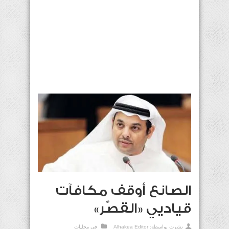
الصانع أوقف مكافآت
قياديي «القصّر»
نشرت بواسطة:
Alhakea Editor
في
محليات