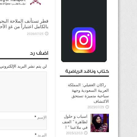
للرئيس الأميركي ضرورة ت
الحوار لخفض التصعيد
2026/08/03
قطر تستأنف الملاحة البحر
بالكامل اعتباراً من غدٍ الأح
2026/07/25
اضف رد
لن يتم نشر البريد الإلكتروني
كتاب وناقد الرياضية
راكان الغفيلي: المملكة
العربية السعودية وجهة
سياحية متميزة تستحق
الاكتشاف
2023/07/29
اسباب و حلول
الإسم
*
لظاهرة ” العنف
في ملاعبنا ” !
2015/12/13
البريد
*