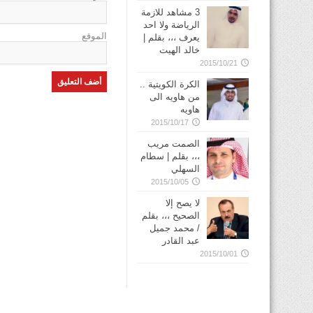
3 مشاهد للازمة
الرياضة ولا احد
الموقع
يعرف ،،، بقلم |
خالد الهيت
2015/10/21
الكرة الكويتية ..
من هاويه الى
هاويه
2015/10/17
الصمت مريب
،،، بقلم | سطام
السهلي
2015/10/05
لا يصح إلا
الصحيح ،،، بقلم
/ محمد جميل
عبد القادر
2015/10/01