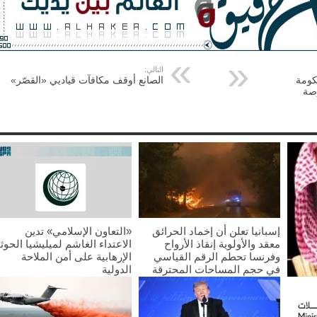
التالي:
كومة
الصانع أوقف مكافآت قياديي «القصّر»
صة
إسبانيا تعلن أن إخماد الحرائق
«التعاون الإسلامي» تدين
معقد والأولوية إنقاذ الأرواح
الاعتداء الغاشم لميليشيا الحوث
وفرنسا تحطم الرقم القياسي
الإرهابية على أمن الملاحة
في حجم المساحات المحترقة
الدولية
2026/07/25
2026/07/25