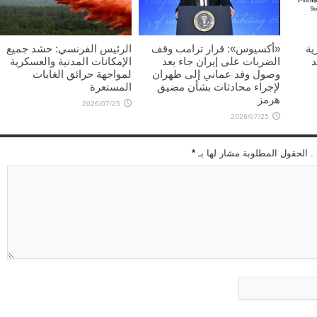
غليب
ية
«أكسيوس»: قرار ترامب وقف
الرئيس الفرنسي: حشد جميع
د
الضربات على إيران جاء بعد
الإمكانات المدنية والعسكرية
وصول وفد عماني إلى طهران
لمواجهة حرائق الغابات
لإجراء محادثات بشأن مضيق
المستعرة
هرمز
2026/07/25
2026/07/25
 . الحقول المطلوبة مشار لها بـ
*