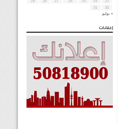
29
28
27
26
25
24
23
31
30
« يوليو
إعلانات