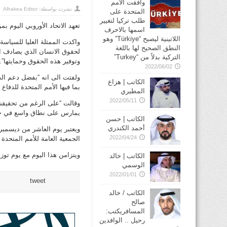
وافقت الأمم
نشرت بواسطة:
Alhakea Editor
المتحدة على
طلب تركيا لتغيير
تعهد الاتحاد الأوروبي اليوم ب
اسمها بالاحرف
اللاتينية ليصبح “Türkiye” وهو
واكدت الممثلة العليا للسياسة 
النطق الصحيح لها باللغة
لحقوق الانسان الذي يصادف الي
التركية بدلاً من “Turkey”
وتوفير هذه الحقوق وحمايتها”.
2022/06/02
ولفتت الى انه “بفضل دعم الدو
الكاتب | هزاع
بما فيها الأمم المتحدة للدفا
المطيري
2022/05/11
وقالت “على الرغم من تحقيقنا 
يمارس على نطاق واسع في جميع 
الكاتب | حسن
أحمد الكندري
ويعتبر يوم العاشر من ديسمبر 
2022/04/24
الجمعية العامة للأمم المتحدة الصادر يوم 10 ديسمبر 1948 حول اول ا
ويتزامن هذا اليوم مع يوم توز
الكاتب | خالد
الوسمي
2022/01/01
tweet
الكاتب / خالد
صالح
المسافريكتب:
رحيل .. الوافدين