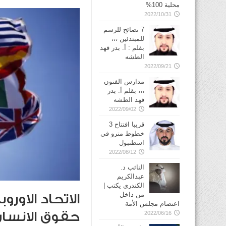
محلية 100%
2022/10/31
7 نصائح للرسم
للمبتدئين ،،،
بقلم : أ. بدر فهد
الطشه
2022/09/21
مدارس الفنون
،،، بقلم أ. بدر
فهد الطشه
2022/09/02
قريبا افتتاح 3
خطوط مترو في
2022/08/12
النائب د.
عبدالكريم
الكندري يكتب |
من داخل
الاتحاد الاور
اعتصام مجلس الأمة
حقوق الانسا
2022/06/16