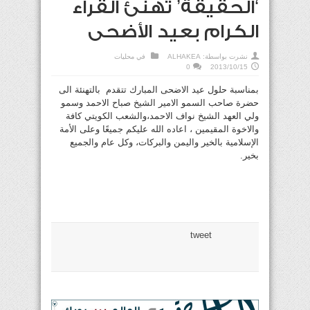
‘الحقيقة’ تهنئ القراء
الكرام بعيد الأضحى
نشرت بواسطة:
ALHAKEA
في
محليات
0
2013/10/15
بمناسبة حلول عيد الاضحى المبارك تتقدم
بالتهنئة الى
حضرة صاحب السمو الامير الشيخ صباح الاحمد وسمو
ولي العهد الشيخ نواف الاحمد،والشعب الكويتي كافة
والاخوة المقيمين ، اعاده الله عليكم جميعًا وعلى الأمة
الإسلامية بالخير واليمن والبركات، وكل عام والجميع
بخير.
tweet