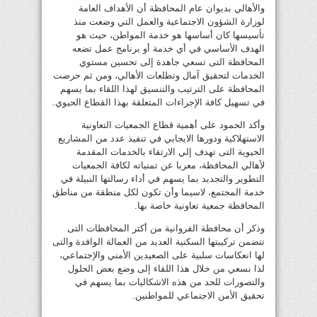
والأهالي بديوان عام المحافظة أن الأهداف العامة
لوزارة الشؤون الاجتماعية والعمل التي وضعت منذ
تأسيسها كان أساسها هو خدمة المواطن، حيث هو
الهدف الأساسي في أي خدمة أو برنامج عمل تضعه
المحافظة التى تسعي جاهدة إلى تحسين مستوي
الخدمات لتحقيق آمال وتطلعات الأهالي، ومن ثم حرصت
المحافظة على الترتيب والتنسيق لهذا اللقاء بما يسهم
في تسهيل كافة الإجراءات المتعلقة بهذا القطاع الحيوي.
وأكد الحمود على أهمية قطاع الجمعيات التعاونية
الاستهلاكية ودورها الايجابي في تنفيذ عدد من المشاريع
الحيوية التى تهدف إلي الارتقاء بالخدمات المقدمة
لأهالي المحافظة، معربا عن تمنياته لكافة الجمعيات
التطوير والتجديد بما يسهم في أداء رسالتها النبيلة في
خدمة المجتمع، لاسيما وأن تكون لكل منطقة من مناطق
المحافظة جمعية تعاونية خاصة بها.
وذكر أن محافظة الفروانية من أكثر المحافظات التى
تتضمن تركيبتها السكنية العديد من العمالة الوافدة والتى
لها انعكاسات سلبية على الصعيدين الأمني والإجتماعي،
لذا نسعي من خلال هذا اللقاء إلى وضع بعض الحلول
والتصورات للحد من هذه الاشكاليات بما يسهم في
تحقيق الأمن الاجتماعي للمواطنين.