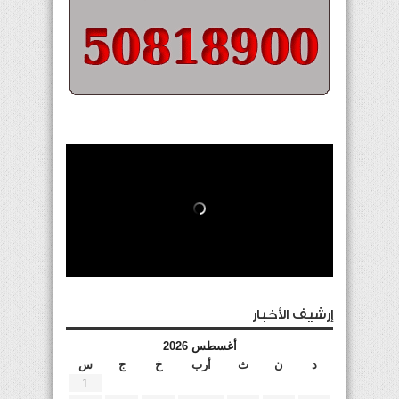
إرشيف الأخبار
أغسطس 2026
د
ن
ث
أرب
خ
ج
س
1