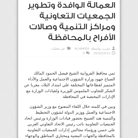
العمالة الوافدة وتطوير
الجمعيات التعاونية
ومراكز التنمية وصالات
الأفراح بالمحافظة
نشرت بواسطة:
ALHAKEA
في
محليات
0
2014/12/11
ثمن محافظ الفروانية الشيخ فيصل الحمود المالك
الصباح جهود وزارة الشؤون الاجتماعية والعمل والأداء
المتميز لقطاعاتها المختلفة علي امتداد البلاد، معربا عن
الشكر للتجاوب الملموس للوزيرة ولقيادات الوزارة مع
الإدارات المختصة في المحافظة.
وبين في كلمته خلال اللقاء المفتوح مع وزير الشؤون
الاجتماعية والعمل ووزير الدولة لشؤون التخطيط
والتنمية هند الصبيح بحضور قيادات الوزارة ورئيس اتحاد
الجمعيات التعاونية نائب رئيس الاتحاد التعاوني العربي
علي حسن ورؤساء مجالس إدارات الجمعيات التعاونية
بالمحافظة والجهات المعنية ومختاري المناطق والوجهاء