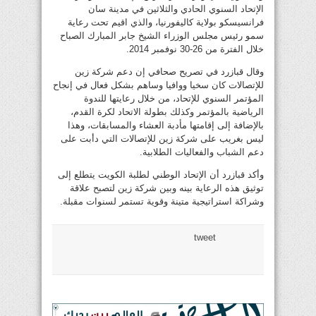
الإتحاد السنوي الحادي والثلاثين في مدينة سان
فرانسيسكو بولاية كاليفورنيا، والذي اقيم تحت رعاية
سمو رئيس مجلس الوزراء الشيخ جابر المبارك الصباح
خلال الفترة من 26-30 نوفمبر 2014.
وقال قبازرد في تصريح صحافي إن دعم شركة زين
للإتصالات كان سخيا ووافيا وساهم بشكل فعال في إنجاح
المؤتمر السنوي للإتحاد، من خلال رعايتها للندوة
الرياضية بالمؤتمر وكذلك بطولة الاتحاد لكرة القدم،
بالإضافة إلى إقامتها مأدبة العشاء والمسابقات، وهذا
ليس بغريب على شركة زين للإتصالات التي دأبت على
دعم الشباب والفعاليات الطلابية.
وأكد قبازرد أن الإتحاد الوطني لطلبة الكويت يتطلع إلى
توثيق هذه الرعاية بينه وبين شركة زين لتصبح علاقة
وشراكة استراتيجية متينة وقوية تستمر لسنوات مقبلة.
tweet