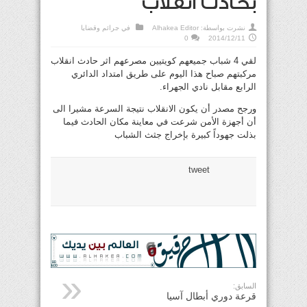
بحادث انقلاب
نشرت بواسطة:
Alhakea Editor
في
جرائم وقضايا
0
2014/12/11
لقي 4 شباب جميعهم كويتيين مصرعهم اثر حادث انقلاب
مركبتهم صباح هذا اليوم على طريق امتداد الدائري
الرابع مقابل نادي الجهراء.
ورجح مصدر أن يكون الانقلاب نتيجة السرعة مشيرا الى
أن أجهزة الأمن شرعت في معاينة مكان الحادث فيما
بذلت جهوداً كبيرة بإخراج جثث الشباب
tweet
السابق:
قرعة دوري أبطال آسيا