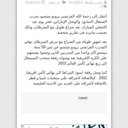
نشرت بواسطة:
ALHAKEA
في
رياضة
2013/10/15
0
انتقل إلى رحمة الله الفرنسي برونو ميتسو، مدرب
السنغال السابق، والوصل الإماراتي، فجر يوم عيد
الاضحي المبارك، بعد صراع طويل مع السرطان، وذلك
بحسب ماتردد فى تقارير صحفية.
بعد شهور طويلة من الصراع مع مرض السرطان توفي
المدرب الفرنسي برونو ميتسو عن سن 59 سنة .
ميتسو كان واحدا من المدربين الذين وضعوا بصمتهم
على الكرة الافريقية بعد وصوله رفقة منتخب السينيغال
الى ربع نهائي كأس العالم 2002
كما وصل رفقة اسود التيرانغا الى نهائي كأس افريقيا
2002 . كبالاضافة لاشرافه على منتخبات غينيا و قطر
بالاضافة لاشرافه على العديد من الاندية الخليجية
tweet