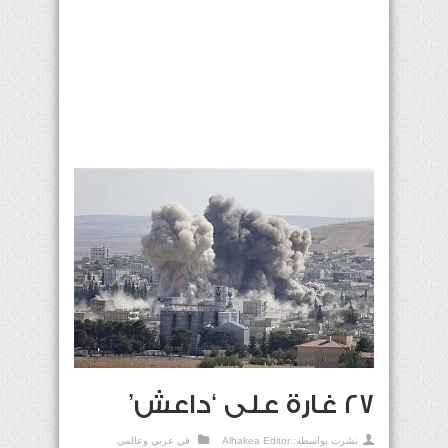
27 غارة على ‘داعش’
نشرت بواسطة:
Alhakea Editor
في
عربي وعالمي