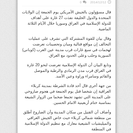
0
2014/12/12
قال مسؤولون بالجيش الأمريكي يوم الجمعة إن الولايات
المتحدة والدول الحليفة نفذت 27 غارة على أهداف
للدولة الإسلامية في العراق وسوريا خلال الأيام الثلاثة
الماضية.
وقال بيان للقوة المشتركة التي تشرف على عمليات
التحالف إن مواقع قتالية ومبان وتحصينات تعرضت
لهجمات في سبع غارات قرب مدينة عين العرب (كوباني)
السورية وحلب وعلى الحدود مع العراق.
وتابع البيان أن الدولة الإسلامية تعرضت لنحو 20 غارة
في العراق قرب مدن الرمادي والرطبة والموصل
والقائم وسامراء وراوة وعين الأسد.
من جهة أخرى قال أحد قادة الشرطة بمدينة كربلاء
العراقية إن شخصا قتل يوم الجمعة في هجوم صاروخي
على المدينة التي تشهد تجمعا ضخما من الزوار الشيعة
بمناسبة ختام أربعينية الامام الحسين.
وأضاف أن القتيل من سكان المدينة وأن الصاروخ أطلق
من منطقة شمالي كربلاء حيث خاض الجيش العراقي
والميليشيات الشيعية معارك مع تنظيم الدولة الإسلامية
في المنطقة