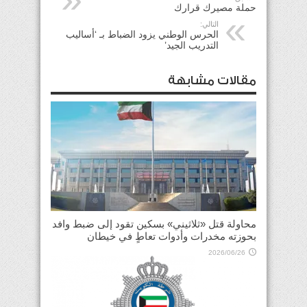
حملة مصيرك قرارك
التالي:
الحرس الوطني يزود الضباط بـ ‘أساليب
التدريب الجيد’
مقالات مشابهة
محاولة قتل «ثلاثيني» بسكين تقود إلى ضبط وافد
بحوزته مخدرات وأدوات تعاطٍ في خيطان
2026/06/26