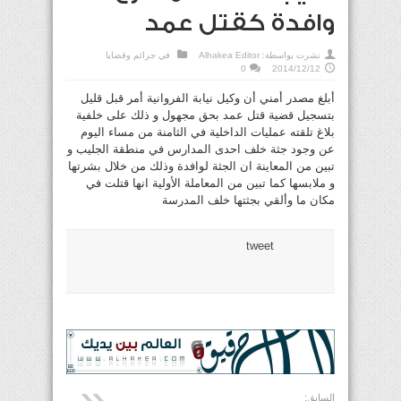
وافدة كقتل عمد
نشرت بواسطة:
Alhakea Editor
في
جرائم وقضايا
0
2014/12/12
أبلغ مصدر أمني أن وكيل نيابة الفروانية أمر قبل قليل
بتسجيل قضية قتل عمد بحق مجهول و ذلك على خلفية
بلاغ تلقته عمليات الداخلية في الثامنة من مساء اليوم
عن وجود جثة خلف احدى المدارس في منطقة الجليب و
تبين من المعاينة ان الجثة لوافدة وذلك من خلال بشرتها
و ملابسها كما تبين من المعاملة الأولية انها قتلت في
مكان ما وألقي بجثتها خلف المدرسة
tweet
السابق: