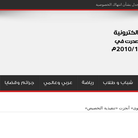
شباب و طلاب
رياضة
عربي وعالمي
جرائم وقضايا
وى» أنجزت «تنفيذية التخصيص»