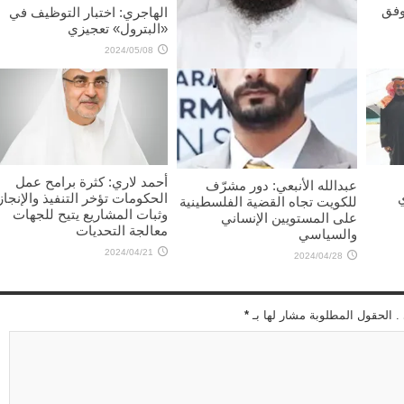
وفق
الهاجري: اختبار التوظيف في
«البترول» تعجيزي
2024/05/08
محمد الداهوم: هموم المواطنين
إصلاح الطرق و«الصحة»
2024/05/10
أحمد لاري: كثرة برامح عمل
عبدالله الأنبعي: دور مشرّف
الحكومات تؤخر التنفيذ والإنجاز
للكويت تجاه القضية الفلسطينية
وثبات المشاريع يتيح للجهات
على المستويين الإنساني
معالجة التحديات
والسياسي
2024/04/21
2024/04/28
 . الحقول المطلوبة مشار لها بـ
*