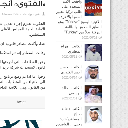
وافقت الأمم
«الفتوى» أنج
المتحدة على
طلب تركيا لتغيير
نشرت بواسطة:
Alhakea Editor
اسمها بالاحرف
اللاتينية ليصبح “Türkiye” وهو
النطق الصحيح لها باللغة
الأمانة العامة للمجلس الأعلى
التركية بدلاً من “Turkey”
السلطتين.
2022/06/02
هذا، وأكدت مصادر قانونية ان ا
الكاتب | هزاع
المطيري
وقالت المصادر إنه تم استكمال المراجعة القانونية للق
2022/05/11
وعن القطاعات التي أدرجتها 
الكاتب | حسن
قانون لاستحداث شركة بريد ال
أحمد الكندري
وحول ما اذا تم وضع برنامج ز
2022/04/24
من القانون وهي اللائحة الداخلي
الكاتب | خالد
الوسمي
2022/01/01
tweet
الكاتب / خالد
صالح
المسافريكتب:
رحيل .. الوافدين