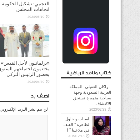
العجمي: تشكيل الحكومة 
اتجاهات المجلس
2024/05/10
«برلمانيون لأجل القدس»
يختتمون اجتماعهم السنوي
كتاب وناقد الرياضية
بحضور الرئيس التركي
2024/04/30
راكان الغفيلي: المملكة
العربية السعودية وجهة
اضف رد
سياحية متميزة تستحق
الاكتشاف
لن يتم نشر البريد الإلكتروني
2023/07/29
اسباب و حلول
لظاهرة ” العنف
في ملاعبنا ” !
2015/12/13