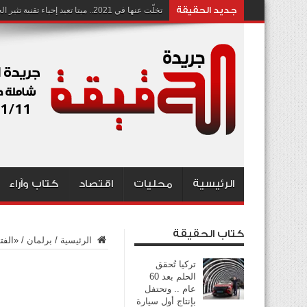
جديد الحقيقة
تخلّت عنها في 2021.. ميتا تعيد إحياء تقنية تثير الجدل بشأن انتهاك الخصوصية
الرئيسية
محليات
اقتصاد
كتاب وآراء
كتاب الحقيقة
الرئيسية
/
برلمان
/
«الفت
تركيا تُحقق
الحلم بعد 60
عام .. وتحتفل
بإنتاج أول سيارة