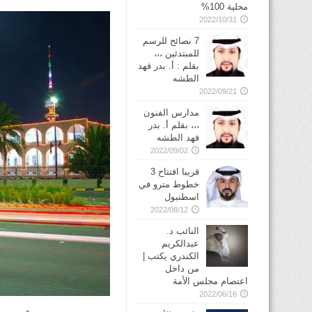
محلية 100%
2022/10/31
7 نصائح للرسم
للمبتدئين ،،،
بقلم : أ. بدر فهد
الطشه
2022/09/21
مدارس الفنون
،،، بقلم أ. بدر
فهد الطشه
2022/09/02
قريبا افتتاح 3
خطوط مترو في
2022/08/12
النائب د.
عبدالكريم
الكندري يكتب |
من داخل
اعتصام مجلس الأمة
2022/06/16