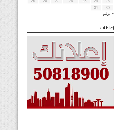
29
28
27
26
25
24
23
31
30
« يوليو
إعلانات