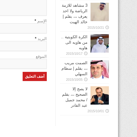
3 مشاهد للازمة
الرياضة ولا احد
يعرف ،،، بقلم |
الإسم
*
خالد الهيت
2015/10/21
الكرة الكويتية ..
البريد
*
من هاويه الى
هاويه
2015/10/17
الموقع
الصمت مريب
،،، بقلم | سطام
السهلي
2015/10/05
لا يصح إلا
الصحيح ،،، بقلم
/ محمد جميل
عبد القادر
2015/10/01