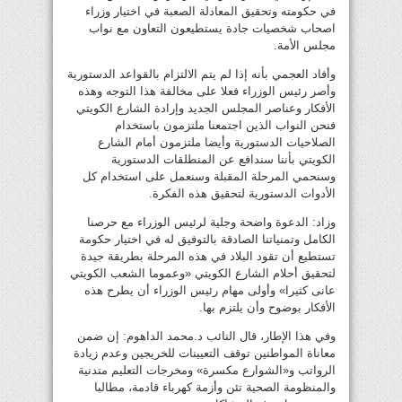
في حكومته وتحقيق المعادلة الصعبة في اختيار وزراء
اصحاب شخصيات جادة يستطيعون التعاون مع نواب
مجلس الأمة.
وأفاد العجمي بأنه إذا لم يتم الالتزام بالقواعد الدستورية
وأصر رئيس الوزراء فعلا على مخالفة هذا التوجه وهذه
الأفكار وعناصر المجلس الجديد وإرادة الشارع الكويتي
فنحن النواب الذين اجتمعنا ملتزمون باستخدام
الصلاحيات الدستورية وأيضا ملتزمون أمام الشارع
الكويتي بأننا سندافع عن المنطلقات الدستورية
وسنحمي المرحلة المقبلة وسنعمل على استخدام كل
الأدوات الدستورية لتحقيق هذه الفكرة.
وزاد: الدعوة واضحة وجلية لرئيس الوزراء مع حرصنا
الكامل وتمنياتنا الصادقة بالتوفيق له في اختيار حكومة
تستطيع أن تقود البلاد في هذه المرحلة بطريقة جيدة
لتحقيق أحلام الشارع الكويتي «وعموما الشعب الكويتي
عانى كثيرا» وأولى مهام رئيس الوزراء أن يطرح هذه
الأفكار بوضوح وأن يلتزم بها.
وفي هذا الإطار، قال النائب د.محمد الداهوم: إن ضمن
معاناة المواطنين توقف التعيينات للخريجين وعدم زيادة
الرواتب و«الشوارع مكسرة» ومخرجات التعليم متدنية
والمنظومة الصحية تئن وأزمة كهرباء قادمة، مطالبا