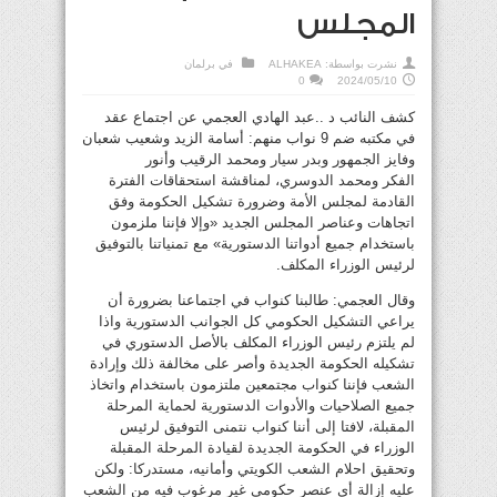
المجلس
نشرت بواسطة:
ALHAKEA
في
برلمان
0
2024/05/10
كشف النائب د ..عبد الهادي العجمي عن اجتماع عقد
في مكتبه ضم 9 نواب منهم: أسامة الزيد وشعيب شعبان
وفايز الجمهور وبدر سيار ومحمد الرقيب وأنور
الفكر ومحمد الدوسري، لمناقشة استحقاقات الفترة
القادمة لمجلس الأمة وضرورة تشكيل الحكومة وفق
اتجاهات وعناصر المجلس الجديد «وإلا فإننا ملزمون
باستخدام جميع أدواتنا الدستورية» مع تمنياتنا بالتوفيق
لرئيس الوزراء المكلف.
وقال العجمي: طالبنا كنواب في اجتماعنا بضرورة أن
يراعي التشكيل الحكومي كل الجوانب الدستورية واذا
لم يلتزم رئيس الوزراء المكلف بالأصل الدستوري في
تشكيله الحكومة الجديدة وأصر على مخالفة ذلك وإرادة
الشعب فإننا كنواب مجتمعين ملتزمون باستخدام واتخاذ
جميع الصلاحيات والأدوات الدستورية لحماية المرحلة
المقبلة، لافتا إلى أننا كنواب نتمنى التوفيق لرئيس
الوزراء في الحكومة الجديدة لقيادة المرحلة المقبلة
وتحقيق احلام الشعب الكويتي وأمانيه، مستدركا: ولكن
عليه إزالة أي عنصر حكومي غير مرغوب فيه من الشعب