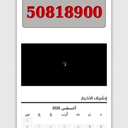
إرشيف الأخبار
أغسطس 2026
د
ن
ث
أرب
خ
ج
س
1
8
7
6
5
4
3
2