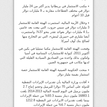
٭ مكتب الاستثمار في بريطانيا يدير أكثر من 24 مليار
دولار في مختلف القطاعات مقارنة بـ 9 مليارات دولار
قبل 10 أعوام.
٭ وخلال الأزمة المالية، استثمرت الهيئة العامة للاستثمار
3 مليارات دولار في سيتي جروب، التي بيعت بعد عامين
بـ4.1 مليارات دولار بعوائد تقدر بنحو 37%، واستثمرت
أيضا ملياري في «ميريل لينش»، التي تم التخارج منها
لصالح بنك أوف أميركا.
وفتحت الهيئة العامة للاستثمار مكتبا تمثيليا في بكين في
أكتوبر 2011، كبوابة للاستثمارات المتنامية في آسيا
ولتكون بذلك واحدة من الصناديق السيادية القليلة التي
لديها مكاتب في جمهورية الصين.
٭ منحت الحكومة الصينية الهيئة العامة للاستثمار حصة
استثمار بقيمة مليار دولار.
٭ أفادت وزارة المالية بأن تقديرات الإيرادات النفطية
للدولة على أساس 70 دولارا للبرميل وحجم إنتاج 2.7
مليون برميل في اليوم للسنة المالية 2013-2014 بلغت
16883.1 مليون دينار بنسبة 93.3% من جملة الإيرادات
بينما بلغت تقديرات الايرادات غير النفطية 1212.8
مليون دينار بنسبة 6.7% من جملة الإيرادات.