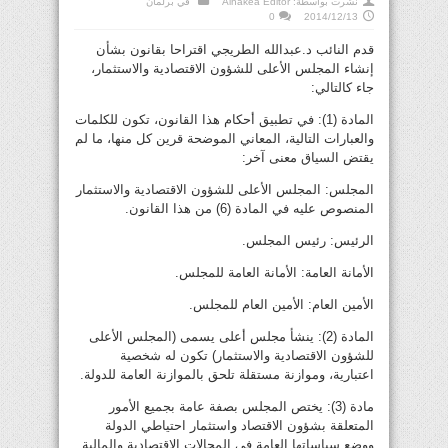
نشرت بواسطة:
Alhakea Editor
في
برلمان
0
2014/12/13
قدم النائب د.عبدالله الطريجي اقتراحا بقانون بشأن
إنشاء المجلس الأعلى للشؤون الاقتصادية والاستثمار،
جاء كالتالي:
المادة (1): في تطبيق أحكام هذا القانون، تكون للكلمات
والعبارات التالية، المعاني الموضحة قرين كل منها، ما لم
يقتض السياق معنى آخر:
المجلس: المجلس الأعلى للشؤون الاقتصادية والاستثمار
المنصوص عليه في المادة (6) من هذا القانون.
الرئيس: رئيس المجلس.
الأمانة العامة: الأمانة العامة للمجلس.
الأمين العام: الأمين العام للمجلس.
المادة (2): ينشأ مجلس أعلى يسمى (المجلس الأعلى
للشؤون الاقتصادية والاستثمار) تكون له شخصية
اعتبارية، وموازنة مستقلة تلحق بالموازنة العامة للدولة.
مادة (3): يختص المجلس بصفة عامة بجميع الأمور
المتعلقة بشؤون الاقتصاد واستثمار احتياطي الدولة
ووضع سياساتها العامة في المجالات الاقتصادية والمالية