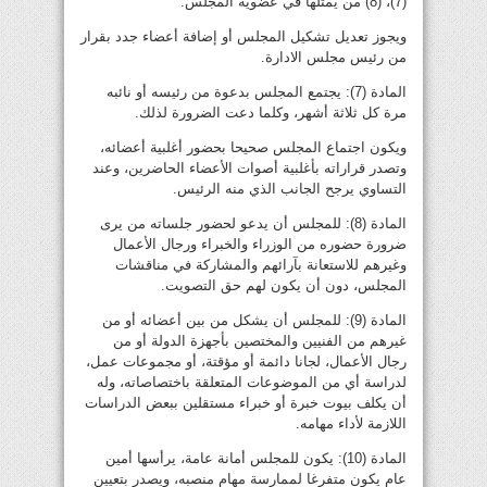
(7)، (8) من يمثلها في عضوية المجلس.
ويجوز تعديل تشكيل المجلس أو إضافة أعضاء جدد بقرار
من رئيس مجلس الادارة.
المادة (7): يجتمع المجلس بدعوة من رئيسه أو نائبه
مرة كل ثلاثة أشهر، وكلما دعت الضرورة لذلك.
ويكون اجتماع المجلس صحيحا بحضور أغلبية أعضائه،
وتصدر قراراته بأغلبية أصوات الأعضاء الحاضرين، وعند
التساوي يرجح الجانب الذي منه الرئيس.
المادة (8): للمجلس أن يدعو لحضور جلساته من يرى
ضرورة حضوره من الوزراء والخبراء ورجال الأعمال
وغيرهم للاستعانة بآرائهم والمشاركة في مناقشات
المجلس، دون أن يكون لهم حق التصويت.
المادة (9): للمجلس أن يشكل من بين أعضائه أو من
غيرهم من الفنيين والمختصين بأجهزة الدولة أو من
رجال الأعمال، لجانا دائمة أو مؤقتة، أو مجموعات عمل،
لدراسة أي من الموضوعات المتعلقة باختصاصاته، وله
أن يكلف بيوت خبرة أو خبراء مستقلين ببعض الدراسات
اللازمة لأداء مهامه.
المادة (10): يكون للمجلس أمانة عامة، يرأسها أمين
عام يكون متفرغا لممارسة مهام منصبه، ويصدر بتعيين