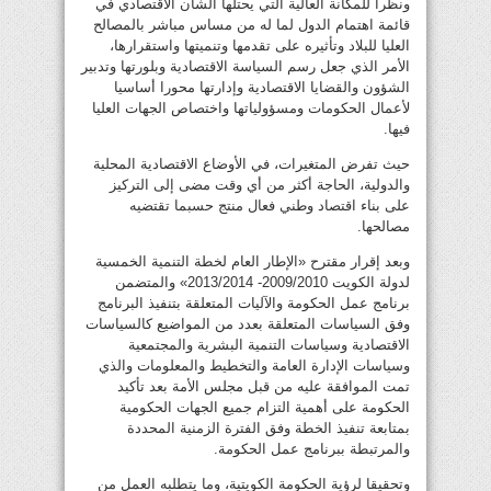
ونظرا للمكانة العالية التي يحتلها الشأن الاقتصادي في
قائمة اهتمام الدول لما له من مساس مباشر بالمصالح
العليا للبلاد وتأثيره على تقدمها وتنميتها واستقرارها،
الأمر الذي جعل رسم السياسة الاقتصادية وبلورتها وتدبير
الشؤون والقضايا الاقتصادية وإدارتها محورا أساسيا
لأعمال الحكومات ومسؤولياتها واختصاص الجهات العليا
فيها.
حيث تفرض المتغيرات، في الأوضاع الاقتصادية المحلية
والدولية، الحاجة أكثر من أي وقت مضى إلى التركيز
على بناء اقتصاد وطني فعال منتج حسبما تقتضيه
مصالحها.
وبعد إقرار مقترح «الإطار العام لخطة التنمية الخمسية
لدولة الكويت 2009/2010- 2013/2014» والمتضمن
برنامج عمل الحكومة والآليات المتعلقة بتنفيذ البرنامج
وفق السياسات المتعلقة بعدد من المواضيع كالسياسات
الاقتصادية وسياسات التنمية البشرية والمجتمعية
وسياسات الإدارة العامة والتخطيط والمعلومات والذي
تمت الموافقة عليه من قبل مجلس الأمة بعد تأكيد
الحكومة على أهمية التزام جميع الجهات الحكومية
بمتابعة تنفيذ الخطة وفق الفترة الزمنية المحددة
والمرتبطة ببرنامج عمل الحكومة.
وتحقيقا لرؤية الحكومة الكويتية، وما يتطلبه العمل من