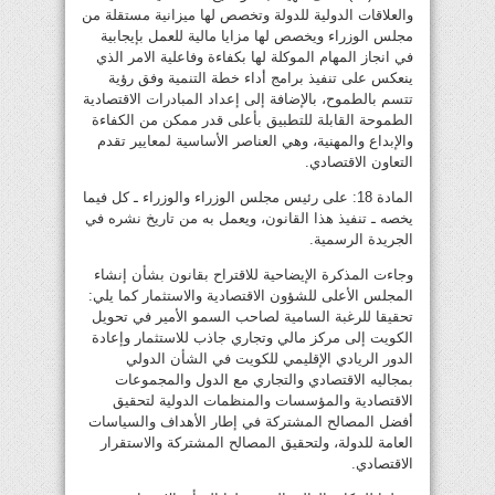
والعلاقات الدولية للدولة وتخصص لها ميزانية مستقلة من
مجلس الوزراء ويخصص لها مزايا مالية للعمل بإيجابية
في انجاز المهام الموكلة لها بكفاءة وفاعلية الامر الذي
ينعكس على تنفيذ برامج أداء خطة التنمية وفق رؤية
تتسم بالطموح، بالإضافة إلى إعداد المبادرات الاقتصادية
الطموحة القابلة للتطبيق بأعلى قدر ممكن من الكفاءة
والإبداع والمهنية، وهي العناصر الأساسية لمعايير تقدم
التعاون الاقتصادي.
المادة 18: على رئيس مجلس الوزراء والوزراء ـ كل فيما
يخصه ـ تنفيذ هذا القانون، ويعمل به من تاريخ نشره في
الجريدة الرسمية.
وجاءت المذكرة الإيضاحية للاقتراح بقانون بشأن إنشاء
المجلس الأعلى للشؤون الاقتصادية والاستثمار كما يلي:
تحقيقا للرغبة السامية لصاحب السمو الأمير في تحويل
الكويت إلى مركز مالي وتجاري جاذب للاستثمار وإعادة
الدور الريادي الإقليمي للكويت في الشأن الدولي
بمجاليه الاقتصادي والتجاري مع الدول والمجموعات
الاقتصادية والمؤسسات والمنظمات الدولية لتحقيق
أفضل المصالح المشتركة في إطار الأهداف والسياسات
العامة للدولة، ولتحقيق المصالح المشتركة والاستقرار
الاقتصادي.