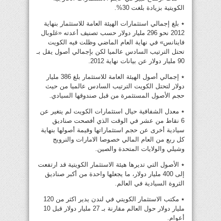
الكويتية بزيادة بلغت 30%.
٭ بلغ إجمالي استثمارات الهيئة العامة للاستثمار بنهاية
2012 نحو 296 مليار دولار حسب تصنيف أعدته «غلوبال
فاينانس» في نهاية العام الماضي وظلت فيه الكويت
تحتل الترتيب السادس عالميا لكن بإجمالي أصول يقل بـ
90 مليار دولار عن بيانات نهاية 2012.
٭ إجمالي أصول الهيئة العامة للاستثمار بلغ 386 مليار
دولار لتحتل الكويت الترتيب السادس عالميا من حيث
حجم الأصول المستثمرة من قبل صندوقها السيادي.
٭ معدل الشفافية حيال استثمارات الكويت لم يتغير عن
6 نقاط من عشر في الوقت الذي أفصحت صناديق
سيادية أخرى عن حجم استثماراتها وقيمة أصولها بنهاية
كل ربع من العام المالي خصوصا الامارات والنرويج
وشيلي والولايات المتحدة والصين.
٭ الأصول التي تديرها هيئة الاستثمار الكويتية قد ارتفعت
إلى 400 مليار دولار، ما يجعلها واحدة من أكبر صناديق
الثروة السيادية في العالم.
٭ مكتب الاستثمار الكويتي في لندن يدير اكثر من 120
مليار دولار حول العالم مقارنة بـ 27 مليار دولار قبل 10
أعوام.