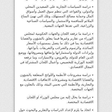
٭ دراسة السياسات التجارية على الصعيدين المحلي
والدولي، والقواعد التي تنظم سوق العمل وأسواق
المال وحماية مصالح المستهلك، وتلك التي تهيئ المناخ
الملائم للمنافسة والاستثمار، والسياسات الصناعية
والزراعية، التي تعدها الجهات المعنية.
٭ دراسة ما ترفعه اللجان والجهات الحكومية لمجلس
الوزراء من تقارير وغيرها فيما يتعلق بالشؤون والقضايا
الاقتصادية بما في ذلك ما يتصل بمستويات الأسعار
السائدة، والرسوم والضرائب والتعريفات بأنواعها،
وإيرادات الدولة واستثماراتها وإنفاقها ومصروفاتها، ووضع
الدين العام للدولة، والقروض، والامتيازات، وما ترفعه
اللجنة الوزارية للتخصيص، وأعمال اللجان المشتركة في
المجال الاقتصادي.
٭ دراسة مشروعات الأنظمة واللوائح المتعلقة بالشؤون
والقضايا الاقتصادية ومشروعات الاتفاقيات الاقتصادية
والتجارية، والأنظمة التي تحمي البيئة، وذلك بالتعاون مع
الجهات المختصة.
٭ دراسة ما يحال إليه من مجلس الوزراء او اللجان
الاقتصادية المختصة.
٭ اتخاذ ما يلزم لإعداد الدراسات والتقارير والبحوث حول