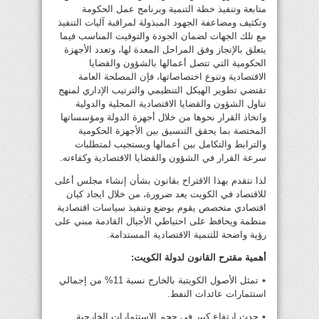
متابعة وتنفيذ خطة التنمية وبرنامج عمل الحكومة
وتكثيف ومضاعفة الجهود المبذولة لمراقبة آليات التنفيذ
مع تلك الجهات لضمان الجودة والتوقيت المناسب فيما
يتعلق بالإنجاز وفق المراحل المعدة لها، وتعدد الأجهزة
الحكومية التي تتصل أعمالها بالشؤون والقضايا
الاقتصادية وتنوع اختصاصاتها، فإن المصلحة العامة
تقتضي تطوير الهيكل التنظيمي والترتيب الإداري لمنهج
تناول الشؤون والقضايا الاقتصادية المحلية والدولية
واتخاذ القرار نحوها من خلال أجهزة الدولة ومؤسساتها
المختصة بما يحقق التنسيق بين الأجهزة الحكومية
والترابط والتكامل بين أعمالها ويستجيب لمتطلبات
سرعة القرار في الشؤون والقضايا الاقتصادية وكفاءته.
لذا نتقدم بهذا الاقتراح بقانون بشأن إنشاء مجلس أعلى
للاقتصاد في الكويت يعد ضرورة، من خلال ايجاد كيان
اقتصادي متخصص يقوم بوضع وتنفيذ سياسات اقتصادية
منظمة ويحافظ على احتياطي الأجيال القادمة مبني على
رؤية واضحة للتنمية الاقتصادية المستدامة.
أهمية مقترح القانون لدولة الكويت:
٭ تمثل الأصول الكويتية بالخارج نسبة 11% من إجمالي
استثمارات عائدات النفط.
٭ حدث ارتفاع كبير في حجم الاستثمارات الخارجية