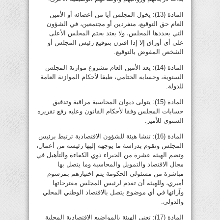
المادة (13): يخول المجلس أيا من أعضائه أو الأمين
العام حق التوقيع، منفردين أو مجتمعين، في الشؤون
التي يحددها المجلس، ولا يعتد بختم المجلس الأعلى
على أي أوراق إلا إذا اقترن بتوقيع رئيس المجلس أو
الشخص المفوض بالتوقيع.
المادة (14): يعد الأمين العام مشروع موازنة المجلس
السنوية، وحسابه الختامي، طبقا لأحكام الموازنة العامة
للدولة.
المادة (15): يتولى ديوان المحاسبة مراقبة وتدقيق
حسابات المجلس وفقا لأحكام القانون وعليه رفع تقريره
السنوي للأمير.
المادة (16): تنشا هيئة للشؤون الاقتصادية ترتبط برئيس
المجلس وتقوم بدراسة ما يوجهه إليها رئيسه من أعمال،
وتضم الهيئة عشرة من الخبراء ذوي الكفاءة والتأهيل في
مجال الاقتصاد والتمويل والمحاسبة وما يتصل بها
مباشرة من مسئولي الحكومة يتم اختيارهم بمرسوم
أميري، وللهيئة أن تقدم لرئيس المجلس مقترحاتها
وآرائها في أي موضوع يتصل بالاقتصاد الوطني المحلي
والدولي.
المادة (17): تعنى الهيئة بالمواضيع الاقتصادية المحلية