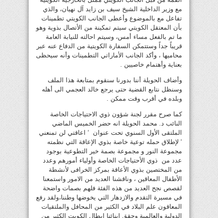
مع وزير الداخلية الشيخ سيف بن زايد آل نهيان، والذي
تفاعل مع بالموضوع وأعطى الجانب الكويتي تطمينات
بأن المعتقل الكويتي سيتم تمكينة من الأتصال بذوية وهو
ما تم بالفعل مساء أمس، وسيتم احالته للنيابة العامة
قريباً جداً وستتمكن السفارة الكويتية من الدفاع عنه عبر
محاميها ، وأكد الجانب الأماراتي التطمينات وأنه سيحظى
بعناية وأهتمام خاصيين .
وأضاف الحويلة أننا بدورنا سنقوم بمتابعة هذا الملف
وسنظل نتابع القضية حتى يرجع خالد العجمي الى أهله
وبلده في أقرب وقت ممكن .
كما صرح مقرر لجنة شؤون ذوي الاحتياجات الخاصة
النائب د. محمد الحويلة انه حضر الخميس الماضي
الملتقى الأول السنوي تحت عنوان ‘ اعاقتي لن تمنعني
‘ لإطلاق حمله توعية خاصة بذوي الإعاقة التي نظمته
مجموعة النور و مجموعة بصمة خير التطوعية بوجود
عدد من ذوي الأحتياجات الخاصة وأولياء أمورهم وعدد
من المختصين بذوي الأعاقة بمركز الخرافى لأنشطة
الأطفال المعاقين ، وناقشنا العديد من الامور واستمعنا
لقصص نجح العديد من هذه الفئة فلهم بصمات واضحة
في مسيرة التقدم والازدهار التي يخوضها وطننا،ولقد رفع
المعاقون علم البلاد في الكثير من المحافل والملتقيات
الدولية والعالمية وحقق ابنائنا ابطال الكويت الكثير من