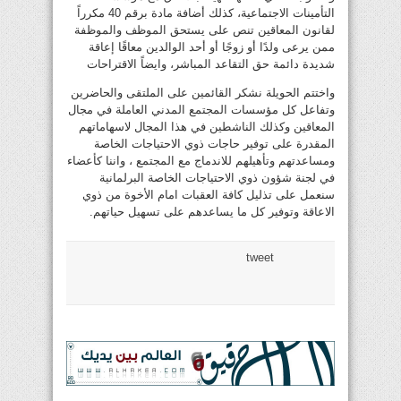
التأمينات الاجتماعية، كذلك أضافة مادة برقم 40 مكرراً
لقانون المعاقين تنص على يستحق الموظف والموظفة
ممن يرعى ولدًا أو زوجًا أو أحد الوالدين معاقًا إعاقة
شديدة دائمة حق التقاعد المباشر، وايضاً الاقتراحات
واختتم الحويلة نشكر القائمين على الملتقى والحاضرين
وتفاعل كل مؤسسات المجتمع المدني العاملة في مجال
المعاقين وكذلك الناشطين في هذا المجال لاسهاماتهم
المقدرة على توفير حاجات ذوي الاحتياجات الخاصة
ومساعدتهم وتأهيلهم للاندماج مع المجتمع ، واننا كأعضاء
في لجنة شؤون ذوي الاحتياجات الخاصة البرلمانية
سنعمل على تذليل كافة العقبات امام الأخوة من ذوي
الاعاقة وتوفير كل ما يساعدهم على تسهيل حياتهم.
tweet