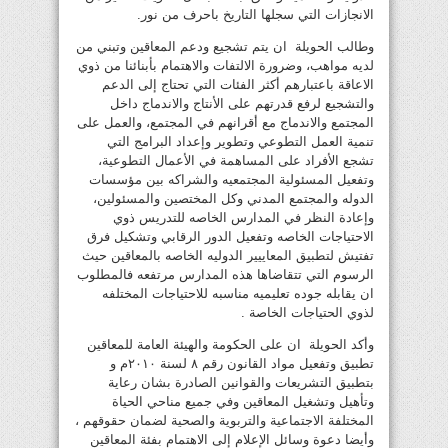
الانجازات التي سجلها التاريخ باحرف من نور.
وطالب الحويلة ان يتم تشجيع ودعم المعاقين وتبني من
لديه مواهب، وضرورة الالتفات والاهتمام بأبنائنا من ذوي
الاعاقة باعتبارهم أكثر الفئات التي تحتاج إلى الدعم
والتشجيع لرفع قدرتهم على الأنتاج والاندماج داخل
المجتمع والاندماج مع أقرانهم في المجتمع، والعمل على
تنمية العمل التطوعي وتطوير وإعداد البرامج التي
تشجع الأفراد على المساهمة في الأعمال التطوعية،
وتفعيل المسئولية المجتمعيه والشراكه بين مؤسسات
الدوله والمجتمع المدني وكل المختصين والمسئولين،
وإعادة النظر في المدارس الخاصه للتدريس ذوي
الاحتياجات الخاصه وتفعيل الدور الرقابي وتشكيل فرق
تفتيش لتطبيق المعاييير الدوليه الخاصه بالمعاقين حيث
الرسوم التي تتقاضاها هذه المدارس مرتفعه فالمطلوب
ان يقابله جوده تعليميه مناسبه للاحتياجات المختلفه
لذوي الحتياجات الخاصة .
وأكد الحويلة ان على الحكومة والهيئة العامة للمعاقين
تطبيق وتفعيل مواد القانون رقم ٨ لسنة ٢٠١٠م و
بتطبيق التشريعات والقوانين الصادرة بشان رعاية
وتأهيل وتشغيل المعاقين وفي جميع مناحي الحياة
المختلفة الاجتماعية والتربوية والصحية لضمان حقوقهم ،
وأيضا دعوة وسائل الإعلام إلى الاهتمام بفئة المعاقين