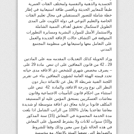
الجسدية والذهنية والنفسية ولمختلف الفئات العمرية
طبقاً للمعايير الحديثة وبأقصى طاقة استيعابية في إطار
خطة شاملة للتصور المستقبلي في مجال تعليم الفئات
الخاصة والتعليم النوعي في دولة الكويت على المدى
الطويل لاستكمال تحقيق أهداف التنمية الشاملة
والاستثمار الأمثل للموارد البشرية ومسايرة التطورات
المتوقعة في اكتشاف حالات الإعاقة الجديدة والعمل
على التعامل معها واستيعابها في منظومة المجتمع
المدني
وزاد الحويلة كذلك التعديلات المقدمه منه على المادتين
29 ، 42 من قانون المعاقين على ان تنص مادة 29 على
– يصرف مخصص شهري للشخص ذي الاعاقه مدى حياته
تحدد قيمته الهيئة العامة لشؤون المعاقين بناء عى تقرير
اللجنة الفنية شريطة الا يقل عن ثلاثمائة دينار دون
النظر الى نوع ودرجة الاعاقة، والمادة 42 تنص على
استثناء من احكام قانون التأمينات الاجتماعية وقانون
معاشات العسكريين يستحق المؤمن عليه او المستيفد
المكلف قانونا برعاية معاق ذي اعاقة متوسطة او شديدة
معاشا تقاعديا يعادل %100 من الراتب الشامل اذا بلغت
مدة الخدمة المحسوبة في المعاش (15) سنة المذكور
و(10) سنوات للاناث ولا يشترط للحصول على المعاش
في هذه الحالة بلوغ سن معين وذلك وفقا للشروط
والضوابط التي تضعها الهيئة بالاتفاق مع مؤسسة