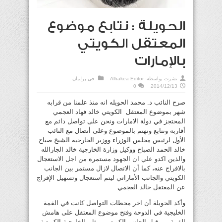
الحويلة : نتابع موضوع
المعتقل الكويتي
بالإمارات
نشرت بواسطة:
Alhakea Editor
في
برلمان
0
2014/12/13
صرح النائب د. محمد الحويله انه منذ علمنا من قرابه
شهر بموضوع المعتقل الكويتي خالد فهاد العجمي
المحتجز في دولة الامارات ونحن على تواصل دائم مع
أقاربه ونتابع ونهتم بالموضوع وعلى أتصال مع النائب
الأول لرئيس مجلس الوزراء ووزير الخارجية الشيخ صباح
خالد الحمد الصباح ووكيل وزارة الخارجية خالد الجارالله
والذين اكدو علي ان الجهود مستمره من اجل الاستعجال
بالافراج عنه، كما أن الاتصال لازال مستمر بين الجانب
الكويتي والجانب الأماراتي ليتم أستعجال وتسهيل الإفراج
عن المعتقل خالد العجمي
وأكد الحويلة أن اخر محطات التواصل كانت في القمة
الخليجية في الدوحة وفتح موضوع المعتقل على هامش
القمة من قبل الجانب الكويتي ممثل بالخارجية الكويتية