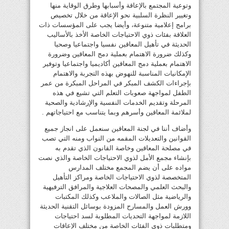
وتوعية المجتمع بالإعاقة وأسبابها وطرق الوقاية منها
وتغيير النظرة السلبية نحو الإعاقة من خلال تخصيص
برامج إعلامية متنوعة، وأيضا يجب على المؤسسات ذات
العلاقة بفئات ذوي الاحتياجات الخاصة الأخذ بالأساليب
الحديثة في تأهيل المعاقين نفسيا واجتماعيا وصحيا
وكذلك ضرورة الاهتمام بعملية دمج المعاقين وضرورة
الاهتمام بعملية دمج المعاقين أكاديميا واجتماعيا وتوفير
الإمكانيات المناسبة للنهوض بهذه التجربة والاهتمام
بإجراءات الكشف المبكر في المراحل المبكرة من عمر
الطفل لمواجهة صعوبات التعلم التي تشيع في هذه
المرحلة وتقديم الخدمات النفسية والإرشادية والصحية
لملائمة المعاقين وأسرهم وبما يتناسب مع احتياجاتهم .
وأضاف أننا في لجنة المعاقين سنعمل على انجاز جميع
القوانين والتعديلات المقمه من النواب ومنه التي تصب
في مصلحة المعاقين وخاصة القانون الذي تقدم به
بإنشاء مجمع الأمل لذوي الاحتياجات الخاصة والذي نصت
مواده على أن يضم المجمع مختلف المدارس
المتخصصة لذوي الاحتياجات الخاصة ومراكز التأهيل
والبحث العلمي والمصحات العلاجية والمرافق الترفيهية
والرياضية مثل الصالات والملاعب وكذلك المكتبات
وورش العمل والمسارح المزودة بوسائل التقنية الحديثة
اللازمة لمواجهة التحديات المطلوبة لسد احتياجات
ومتطلبات ذوي الفئات الخاصة من مختلف الإعاقات