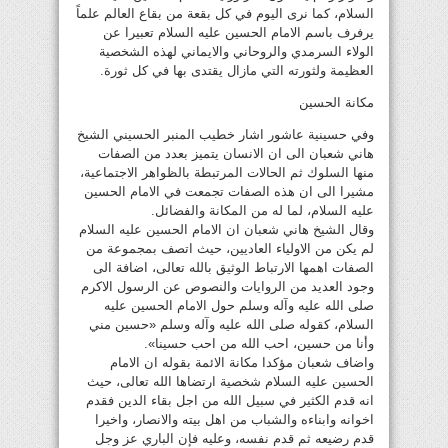
السلام، كما نرى اليوم في كل بقعة من بقاع العالم علماً
يرفرف باسم الامام الحسين عليه السلام تعبيرا عن
الولاء السرمدي والروحاني والايماني لهذه الشخصية
العظيمة ولثورته التي مازال يقتدى بها في كل ثورة.
مكانة الحسين
وفي حسينية عاشور اشار خطيب المنبر الحسيني الشيخ
هاني شعبان الى ان الانسان يتميز بعدد من الصفات
منها السلوك ثم الحالات المرتبطة بالظواهر الاجتماعية،
مشيرا الى ان هذه الصفات تجمعت في الامام الحسين
عليه السلام، لما له من المكانة والفضائل.
وقال الشيخ هاني شعبان ان الامام الحسين عليه السلام
لم يكن من الاولياء العاديين، حيث اتصف بمجموعة من
الصفات اهمها الارتباط الوثيق بالله تعالى، اضافة الى
وجود العديد من الروايات والنصوص عن الرسول الاكرم
صلى الله عليه وآله وسلم حول الامام الحسين عليه
السلام، كقوله صلى الله عليه وآله وسلم «حسين مني
وأنا من حسين، احب الله من احب حسينا».
واضاف شعبان مؤكدا مكانة الائمة بقوله ان الامام
الحسين عليه السلام شخصية ارتضاها الله تعالى، حيث
انه قدم الكثير في سبيل الله من اجل بقاء الدين فقدم
اخوانه وابناءه والشباب من اهل بيته والانصار، واخيرا
قدم رضيعه ثم قدم نفسه، وعليه فإن الباري عز وجل