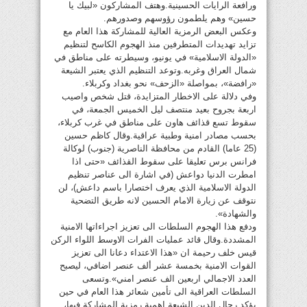
ورافعة الرايات الحسينية.وهتف المشاركون «لبيك يا
حسين» وهم يلطمون رؤوسهم وصدورهم.
وعكس البعض الرمزية العالية للمشاركة هذا العام مع
تزايد تهديدات المتطرفين منذ الهجوم الكاسح لتنظيم
«الدولة الاسلامية» في يونيو، وسيطرته على مناطق في
شمال العراق وغربه.وتوعد التنظيم الذي يعتبر الشيعة
«رافضة»، بمواصلة «الزحف» نحو بغداد وكربلاء.
وفي دلالة على الاخطار المتزايدة، قتل شخص واصيب
اربعة بجروح بعيد منتصف ليل الخميس الجمعة، في
سقوط تسع قذائف هاون على مناطق في غرب كربلاء،
بحسب مصادر امنية وطبية عراقية.وقال كاظم حسين
(25 عاما) القادم من محافظة الناصرية (جنوب) لوكالة
فرانس برس تعليقا على سقوط القذائف «حتى اذا
امطرت الدنيا دواعش (في اشارة الى عناصر تنظيم
الدولة الاسلامية الذي يعرف اختصارا باسم داعش)، لن
نتوقف عن زيارة الامام الحسين لانه طريق التضحية
والشهادة».
ودفع هذا الهجوم السلطات الى تعزيز اجراءاتها الامنية
المشددة.وقال قائد عمليات الفرات الاوسط اللواء الركن
قيس خلف رحيمة ان «هذا الاعتداء دعانا الى تعزيز
القوات الامنية بخمسة عشر ألف عنصر اضافي، ليصبح
العدد الاجمالي اربعين الف عنصر امني».وتسعى
السلطات العراقية الى تأمين شعائر هذا العام في حين
يؤكد رجال الدين الشيعة اهمية رمزية المشاركة فيها،