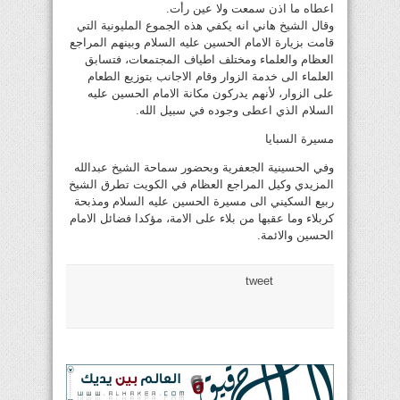
اعطاه ما اذن سمعت ولا عين رأت.
وقال الشيخ هاني انه يكفي هذه الجموع المليونية التي
قامت بزيارة الامام الحسين عليه السلام وبينهم المراجع
العظام والعلماء ومختلف اطياف المجتمعات، فتسابق
العلماء الى خدمة الزوار وقام الاجانب بتوزيع الطعام
على الزوار، لأنهم يدركون مكانة الامام الحسين عليه
السلام الذي اعطى وجوده في سبيل الله.
مسيرة السبايا
وفي الحسينية الجعفرية وبحضور سماحة الشيخ عبدالله
المزيدي وكيل المراجع العظام في الكويت تطرق الشيخ
ربيع السكيني الى مسيرة الحسين عليه السلام ومذبحة
كربلاء وما عقبها من بلاء على الامة، مؤكدا فضائل الامام
الحسين والائمة.
tweet