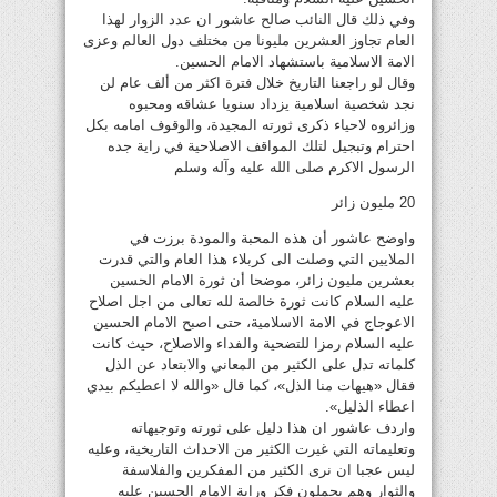
وفي ذلك قال النائب صالح عاشور ان عدد الزوار لهذا
العام تجاوز العشرين مليونا من مختلف دول العالم وعزى
الامة الاسلامية باستشهاد الامام الحسين.
وقال لو راجعنا التاريخ خلال فترة اكثر من ألف عام لن
نجد شخصية اسلامية يزداد سنويا عشاقه ومحبوه
وزائروه لاحياء ذكرى ثورته المجيدة، والوقوف امامه بكل
احترام وتبجيل لتلك المواقف الاصلاحية في راية جده
الرسول الاكرم صلى الله عليه وآله وسلم
20 مليون زائر
واوضح عاشور أن هذه المحبة والمودة برزت في
الملايين التي وصلت الى كربلاء هذا العام والتي قدرت
بعشرين مليون زائر، موضحا أن ثورة الامام الحسين
عليه السلام كانت ثورة خالصة لله تعالى من اجل اصلاح
الاعوجاج في الامة الاسلامية، حتى اصبح الامام الحسين
عليه السلام رمزا للتضحية والفداء والاصلاح، حيث كانت
كلماته تدل على الكثير من المعاني والابتعاد عن الذل
فقال «هيهات منا الذل»، كما قال «والله لا اعطيكم بيدي
اعطاء الذليل».
واردف عاشور ان هذا دليل على ثورته وتوجيهاته
وتعليماته التي غيرت الكثير من الاحداث التاريخية، وعليه
ليس عجبا ان نرى الكثير من المفكرين والفلاسفة
والثوار وهم يحملون فكر وراية الامام الحسين عليه