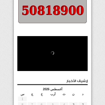
إرشيف الأخبار
أغسطس 2026
د
ن
ث
أرب
خ
ج
س
1
8
7
6
5
4
3
2