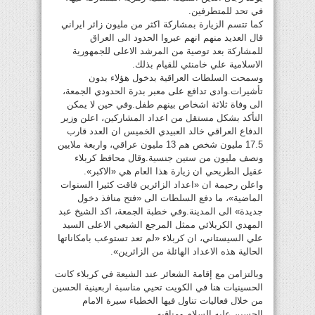
في تحد للمتطرفين.
كما تتسم الزيارة بمشاركة اكثر من مليون زائر ايراني
قال العديد منهم انهم عبروا الحدود الى العراق
للمشاركة بعد توصية من المرشد الاعلى للجمهورية
الاسلامية علي خامنئي للقيام بذلك.
وسمحت السلطات العراقية بدخول هؤلاء بدون
تأشيرات.وادى تدافع على معبر بدرة الحدودي الجمعة،
الى وفاة ثلاثة اشخاص بينهم طفل.وفي حين لا يمكن
التأكد بشكل مستقل من اعداد المشاركين، اعلن وزير
الدفاع العراقي خالد العبيدي الخميس ان العدد قارب
17.5 مليون شخص هم 13 مليون عراقي، واربعة ملايين
ونصف مليون من ستين جنسية.وقال محافظ كربلاء
عقيل الطريحي ان زيارة هذا العام هي «الاكبر».
واعلن رحيمة ان «اعداد الزائرين فاقت كثيرا السنوات
الماضية»، ما دفع السلطات الى «فتح منافذ دخول
جديدة» الى المدينة.وفي خطبة الجمعة، اكد الشيخ عبد
المهدي الكربلائي ممثل المرجع الشيعي الاعلى السيد
علي السيستاني، ان كربلاء «لم تعد تستوعب بامكاناتها
الحالية هذه الاعداد الهائلة من الزائرين».
وبالتزامن مع إقامة الشعائر عند الشيعة في كربلاء كانت
الحسينيات هنا في الكويت تحيي مناسبة اربعينية الحسين
من خلال فعاليات تناول فيها الخطباء سيرة الامام
الحسين عليه السلام ومناقبه.