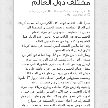
مختلف دول العالم
نشرت بواسطة:
Alhakea Editor
في
عربي وعالمي
0
2014/12/14
سيرا على الأقدام، توجه آلاف الكويتيين الى مدينة كربلاء
في العراق بمناسبة أربعينية الحسين، لينضموا الى
ملايين «المشاية» المتوجهين الى مرقد الامام
الحسين.وقد قدر النائب صالح عاشور عدد الزوار هذا
العام بنحو 20 مليونا من مختلف دول العالم.
وقد أحيا ملايين الشيعة أمس السبت في مدينة كربلاء
ذكرى اربعين الامام الحسين.
وسار العديد من هؤلاء نحو 12 يوما.كما تدفق اكثر من
مليون زائر ايراني للمشاركة في الزيارة التي تتوج
اربعين يوما من الحداد بعد ذكرى عاشوراء التي تجسد
مقتل الامام الحسين وعدد من افراد عائلته على يد
جيش الخليفة الاموي يزيد بن معاوية في العام 680.
وبحسب مسؤولين عراقيين، تخطى عدد الزوار 17 مليونا
بينهم اكثر من اربعة ملايين من جنسيات عربية
واجنبية.وافترش هؤلاء ساحات وطرق كربلاء حيث مرقد
الامام الحسين واخيه الامام العباس واقاموا في خيم او
لدى سكان فتحوا منازلهم لاستضافتهم.وسارت الجموع
المشاركة في احياء الشعائر الحسينية في شوارع
المدينة وفي محيط العتبات المقدسة، متشحة بالسواد