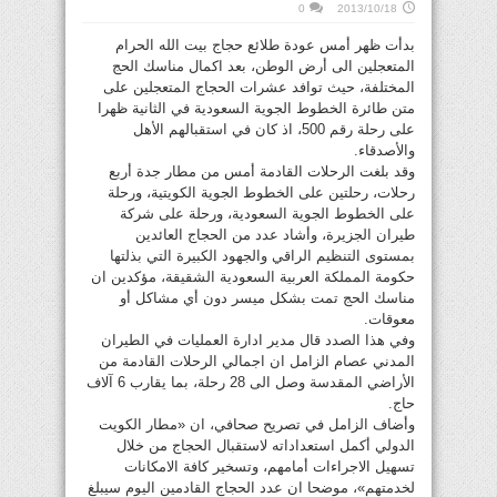
0
2013/10/18
بدأت ظهر أمس عودة طلائع حجاج بيت الله الحرام
المتعجلين الى أرض الوطن، بعد اكمال مناسك الحج
المختلفة، حيث توافد عشرات الحجاج المتعجلين على
متن طائرة الخطوط الجوية السعودية في الثانية ظهرا
على رحلة رقم 500، اذ كان في استقبالهم الأهل
والأصدقاء.
وقد بلغت الرحلات القادمة أمس من مطار جدة أربع
رحلات، رحلتين على الخطوط الجوية الكويتية، ورحلة
على الخطوط الجوية السعودية، ورحلة على شركة
طيران الجزيرة، وأشاد عدد من الحجاج العائدين
بمستوى التنظيم الراقي والجهود الكبيرة التي بذلتها
حكومة المملكة العربية السعودية الشقيقة، مؤكدين ان
مناسك الحج تمت بشكل ميسر دون أي مشاكل أو
معوقات.
وفي هذا الصدد قال مدير ادارة العمليات في الطيران
المدني عصام الزامل ان اجمالي الرحلات القادمة من
الأراضي المقدسة وصل الى 28 رحلة، بما يقارب 6 آلاف
حاج.
وأضاف الزامل في تصريح صحافي، ان «مطار الكويت
الدولي أكمل استعداداته لاستقبال الحجاج من خلال
تسهيل الاجراءات أمامهم، وتسخير كافة الامكانات
لخدمتهم»، موضحا ان عدد الحجاج القادمين اليوم سيبلغ