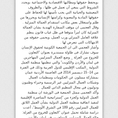
،ويحفظ حقوقها ومطالبها الاقتصادية والاجتماعية ،ويحدد
الشروط التي ينبغي أن تعمل في ظلها ، والظروف
المعيشية والحياتية التي يجب تأمينها لها للحفاظ على
حقوقها المادية والمعنوية وكرامتها الإنسانية ويحررها من
ظلم واستغلال بعض مكاتب استقدام العمالة المنزلية .
وقال العجمى ان موقف السفارة الهندية بشان العمالة
المنزلية كان امرأ متوقعا في ظل غياب قانون ينظم
علاقة العامل المنزلي ورب العمل، ويحمى حقوقه من
الانتهاكات التى تتعرض لها .
وأشار العجمي الى ان الجمعية الكويتية لحقوق الإنسان
سوف تشارك فى طاولة مستديرة بعنوان “التعاون
للخروج من العزلة _ وضع العمال المنزليين المهاجرين
في لبنان والأردن والكويت” والتي تنظمها منظمة العمل
الدولية _المكتب الإقليمي للدول العربية وذلك في الفترة
من 14- 15 ديسمبر 2014 فى العاصمة الأردنية عمان
بمشاركة ممثلون عن الحكومات ومنظمات العمال
وشبكات العمال المنزليين غير الرسمية وخبراء وطنيون
ودوليون في مجال التنظيم الذاتي للعمال .
وأكد العجمى ممثل الجمعية فى الورشة ان منظمة
العمل الدولية وكجزء من “إستراتيجية المناصرة الإقليمية
لتنفيذ اتفاقية منظمة العمل الدولية بشأن العمل اللائق
للعمال المنزليين رقم 189 في الشرق الأوسط”، أعدت
دراسة شاملة تحمل عنوان “التعاون للخروج من العزلة:
حالة العمال المنزليين المهاجرين في لبنان والأردن