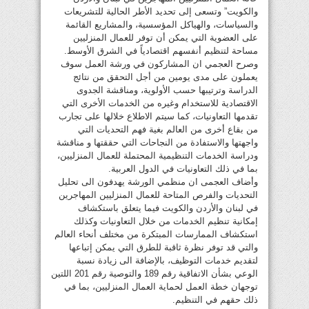
والكويت” وتسعى إلى تحديد الأطر الحالية للتشريعات
والسياسات، والهياكل المؤسسية، والمشاريع القائمة
على العضوية التي يمكن أن توفر للعمال المنزليين
مساحة لتنظيم أنفسهم اقتصادياً في الشرق الأوسط.
وصرح العجمي ان المشاركون في ورشة العمل سوف
يعملون على مدى يومين من أجل التحقق من نتائج
الدراسة وترتيبها حسب الأولوية، ومناقشة الجدوى
الاقتصادية للاستخدام وغيره من الخدمات الأخرى التي
تقدمها التعاونيات، كما سيتم الاطلاع خلالها على تجارب
من بقاع أخرى من العالم بغية فهم التحديات التي
واجهتها والاستفادة من النجاحات التي حققتها و مناقشة
ودراسة الخدمات التنظيمية المحتملة للعمال المنزليين،
بما في ذلك التعاونيات في الدول العربية.
وأضاف العجمى ان منظمي الورشة يهدفون الى تحليل
التحديات والفرص المتاحة للعمال المنزليين المهاجرين
في لبنان والأردن والكويت فيما يتعلق باستكشاف
إمكانية تنظيم الخدمات من خلال التعاونيات وكذلك
استكشاف الممارسات المبتكرة من مختلف أنحاء العالم
والتي قد توفر نظرة ثاقبة للطرق التي يمكن إتباعها
لتقديم خدمات التوظيف، بالإضافة الى زيادة نسبة
الوعي بشأن الاتفاقية رقم 189 والتوصية رقم 201 اللتين
توجهان خطة العمل لحماية العمال المنزليين، بما في
ذلك حقهم في التنظيم.