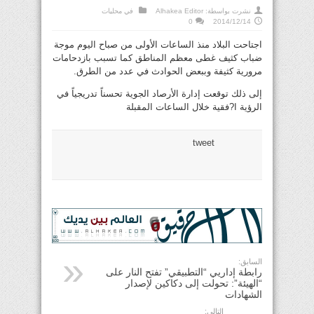
نشرت بواسطة:
Alhakea Editor
في
محليات
0
2014/12/14
اجتاحت البلاد منذ الساعات الأولى من صباح اليوم موجة
ضباب كثيف غطى معظم المناطق كما تسبب بازدحامات
مرورية كثيفة وببعض الحوادث في عدد من الطرق.
إلى ذلك توقعت إدارة الأرصاد الجوية تحسناً تدريجياً في
الرؤية ا?فقية خلال الساعات المقبلة
tweet
السابق:
رابطة إداريي “التطبيقي” تفتح النار على
“الهيئة”: تحولت إلى دكاكين لإصدار
الشهادات
التالي: