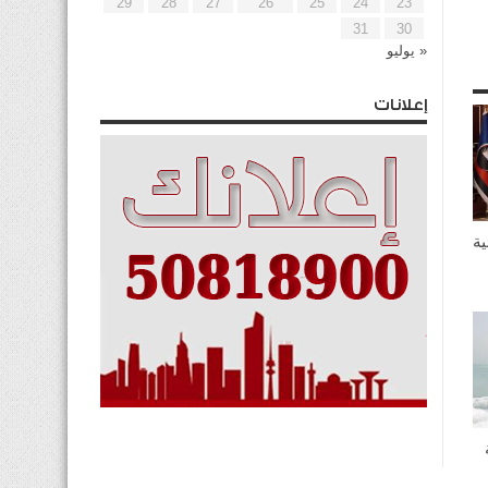
29
28
27
26
25
24
23
31
30
« يوليو
إعلانات
ية