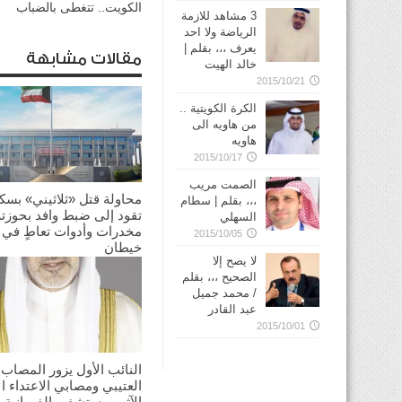
الكويت.. تتغطى بالضباب
3 مشاهد للازمة
الرياضة ولا احد
يعرف ،،، بقلم |
مقالات مشابهة
خالد الهيت
2015/10/21
الكرة الكويتية ..
من هاويه الى
هاويه
2015/10/17
الصمت مريب
محاولة قتل «ثلاثيني» بسك
،،، بقلم | سطام
تقود إلى ضبط وافد بحوزته
السهلي
مخدرات وأدوات تعاطٍ في
2015/10/05
خيطان
لا يصح إلا
2026/06/26
الصحيح ،،، بقلم
/ محمد جميل
عبد القادر
2015/10/01
النائب الأول يزور المصاب
العتيبي ومصابي الاعتداء ال
الآثم بمستشفى الفروانية