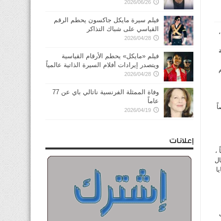
2026/06/26
فيلم سيرة مايكل جاكسون يحطم الرقم
القياسي على شباك التذاكر
2026/04/28
فيلم «مايكل» يحطم الأرقام القياسية
ويتصدر إيرادات أفلام السيرة الذاتية عالمياً
2026/04/28
وفاة الممثلة الفرنسية ناتالي باي عن 77
عاماً
ارة الإبعاد وضبط 22 شخصاً
2026/04/19
إعلانات
 مدنياً ،
لإتصال
دد 21 مخالفة متنوعة منها 8 قضايا