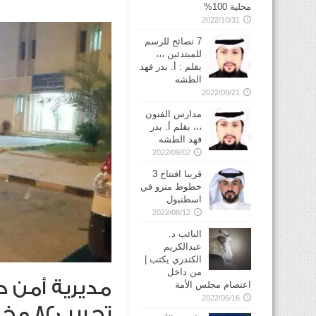
محلية 100%
2022/10/31
7 نصائح للرسم
للمبتدئين ،،،
بقلم : أ. بدر فهد
الطشه
2022/09/21
مدارس الفنون
،،، بقلم أ. بدر
فهد الطشه
2022/09/02
قريبا افتتاح 3
خطوط مترو في
2022/08/12
النائب د.
عبدالكريم
الكندري يكتب |
من داخل
مديرية أمن ح
اعتصام مجلس الأمة
2022/06/16
تحرير 820 مخالفة مرورية وضبط 568 بدون اثبات