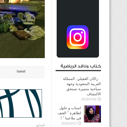
كتاب وناقد الرياضية
tweet
راكان الغفيلي: المملكة
العربية السعودية وجهة
سياحية متميزة تستحق
الاكتشاف
2023/07/29
اسباب و حلول
لظاهرة ” العنف
في ملاعبنا ” !
2015/12/13
السابق: