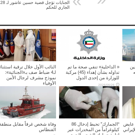
الجنايات تؤجل قضية حسين عاشور لـ 28
الجاري للحكم
ين
« الداخلية» تنفي صحة ما تم
النائب الأول خلال ترقية استثنائ
تداوله بشأن إهداء (45) مركبة
لـ4 ضباط صف بـ«الجنائية»:
للوزارة من إحدى الدول
نموذج مشرف لرجال الأمن
الأوفياء
2026/06/26
2026/06/11
 عايض
“الجمارك” تحبط إدخال 86
وفاة شخص غرقاً مقابل منطقة
إيراني
كيلوغراماً من المخدرات عبر
الفنطاس
إدارة جمارك الشحن الجوي