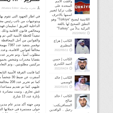
وافقت الأمم
المتحدة على
نشرت بواسطة:
Alhakea Editor
طلب تركيا لتغيير
اسمها بالاحرف
في اطار الجهود التى تقوم به
اللاتينية ليصبح “Türkiye” وهو
وبتوجيهات من نائب رئيس مجلس 
النطق الصحيح لها باللغة
الداخلية الفريق / سليمان فهد
التركية بدلاً من “Turkey”
ومخالفي قانون الاقامة وذلك ب
2022/06/02
تنفيذاً للخطة الأمنية التي ت
والقوانين من أجل المحافظة 
الكاتب | هزاع
المطيري
2022/05/11
الكاتب | حسن
أحمد الكندري
مركبتين مطلوبتين ، وتم التعامل مع 51 مشاجرة ، وتلقي 1907 بلاغا متنوعاً ، وتقديم عدد 21
2022/04/24
كما قامت الفرقة الأمنية التا
الكاتب | خالد
الوسمي
2022/01/01
الكاتب / خالد
بإنارة عدد 13 شارع.
صالح
ومن جهته أكد مدير عام مديرية
المسافريكتب:
حولى مستمرة فى حملاتها التفت
رحيل .. الوافدين