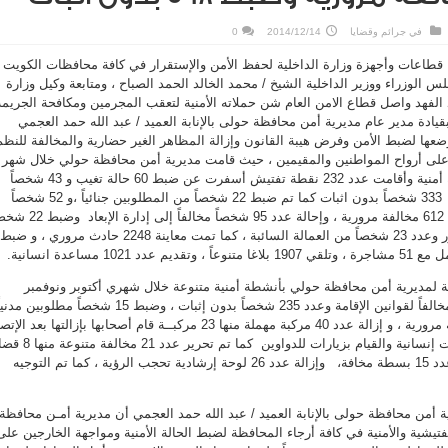
في
جرائم وقضايا
2014/12/14
0
ا قطاعات وأجهزة وزارة الداخلية لحفظ الأمن والإستقرار في كافة محافظات الكويت ،
الوزراء ووزير الداخلية الشيخ / محمد الخالد الحمد الصباح ، ومتابعة وكيل وزارة
 الفهد واصل قطاع الامن العام شن حملاته الأمنية لتعقب المجرمين ومكافحة الجريمة
قيادة مدير عام مديرية أمن محافظة حولى بالإنابة العميد / عبد الله حمد العجمي
م وضعها لضبط الأمن وفرض هيبة القانون وإزالة المظاهر الغير حضارية والمخالفة للنظم
على أرواح المواطنين والمقيمين ، حيث قامت مديرية أمن محافظة حولي خلال شهر
نوفمبر بتنفيذ عدد 7387 مهمة أمنية وأقامت عدد 232 نقطة تفتيش أسفرت عن ضبط 60 حالة تغيب و 43 شخصاً
مخالفاً لقوانين الاقامـة، وعدد 333 شخصاً بدون اثبات كما تم ضبط 22 شخصاً من المطلوبين جنائياً ،و 52 شخصاً
مطلوب أمنياً ، وتم تحرير عدد 612 مخالفة مرورية ، وإحالة عدد 95 شخصاً مخالفاً إلى إد
بقضايا مخدرات وشخص بخمور وعدد 23 شخصاً من العمالة السائبة ، كما تمت معاينة 2248 حادث مروري ، و ضبط
10 مساعدة انسانية.
بعة لمديرية أمن محافظة حولي بأنشطة أمنية متنوعة خلال شهري أكتوبر ونوفمبر
أسفرت عن ضبط 30 شخصاً مخالفاً لقوانين الإقامة وعدد 235 شخصاً بدون إثبات ، وضبط 15 شخصاً مطلوبين
كما تم تحرير عدد 208 مخالفة مرورية ، و إزالة عدد 40 مركبة مهملة منها 23 مركبــة قام أصحابها بإزالتها بعد ا
عليهم، كما تم تقديم مساعدات إنسانية والقيام بزيارات للدواوين كما تم تحرير ع
غش تجاري ، وتمت مصادرة عدد 15 بسطة مخافة، وإزالة عدد 26 لوحة إرشادية تحجب الرؤية ، كما تم التوجيه
 أمن محافظة حولى بالإنابة العميد / عبد الله حمد العجمي أن مديرية أمـن محافظة
يشية والأمنية في كافة أرجاء المحافظة لضبط الحالة الأمنية ومواجهة الخارجين على