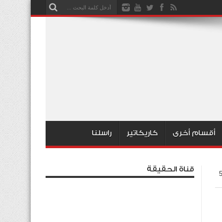
أقسام أخرى
كاريكاتير
راسلنا
قناة الحقيقة
الفة مرورية وضبط 568