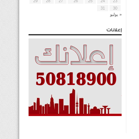
29
28
27
26
25
24
23
31
30
« يوليو
إعلانات