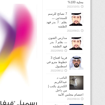
محلية 100%
2022/10/31
7 نصائح للرسم
للمبتدئين ،،،
بقلم : أ. بدر فهد
الطشه
2022/09/21
مدارس الفنون
،،، بقلم أ. بدر
فهد الطشه
2022/09/02
قريبا افتتاح 3
خطوط مترو في
2022/08/12
النائب د.
عبدالكريم
الكندري يكتب |
من داخل
اعتصام مجلس الأمة
2022/06/16
رسمياً.. “فيف