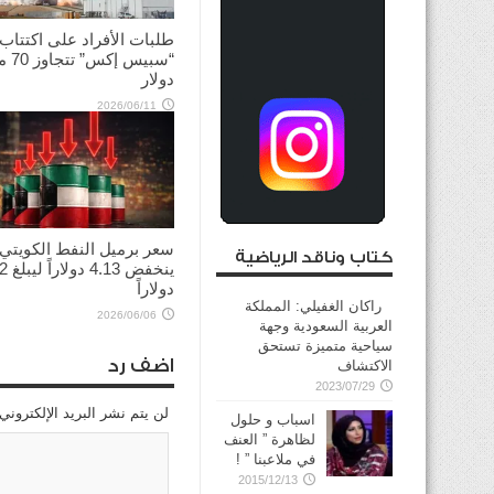
طلبات الأفراد على اكتتاب
“سبيس إك
دولار
2026/06/11
سعر برميل النفط الكويتي
كتاب وناقد الرياضية
ينخفض
دولاراً
راكان الغفيلي: المملكة
2026/06/06
العربية السعودية وجهة
سياحية متميزة تستحق
اضف رد
الاكتشاف
2023/07/29
لن يتم نشر البريد الإلكتروني
اسباب و حلول
لظاهرة ” العنف
في ملاعبنا ” !
2015/12/13