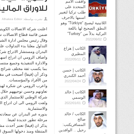
وافقت الأمم
للاوراق المالي
المتحدة على
طلب تركيا لتغيير
اسمها بالاحرف
نشرت بواسطة:
Alhakea Editor
اللاتينية ليصبح “Türkiye” وهو
النطق الصحيح لها باللغة
اعلنت شركة الاتصالات الكويتية
التركية بدلاً من “Turkey”
ضمن قائمة قطاع الاتصالات تحت 
2022/06/02
وقال رئيس مجلس ادارة الشر
التداول معلنا بدء التداولات
الكاتب | هزاع
البدران ومستشار الادراج شرك
المطيري
واضاف الرومي ان ادراج اسهم
2022/05/11
والادارة التنفيذية وجميع من
بما يكسب ثقة مختلف شرائح 
الكاتب | حسن
وذكر أن (فيفا) أصبحت في مقدم
أحمد الكندري
من الأفراد والمؤسسات.
2022/04/24
واعرب الرومي عن شكره لهيئة 
تعاونهم وحسن توجيههم خلال مر
الكاتب | خالد
شركة الوطني للاستثمار الذي ت
الوسمي
ولفت الرومي الى ان ادراج الش
2022/01/01
والاستثمارية.
الكاتب / خالد
بدوره عبر البدران عن سعادته 
صالح
مرحلة تطور جديدة لفيفا.
المسافريكتب:
يذكر ان (فيفا) تعتبر أحدث م
رحيل .. الوافدين