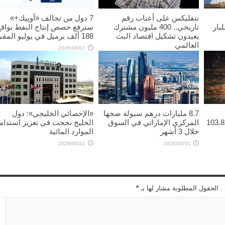
نتفليكس على أعتاب رقم
7 دول من تحالف «أوپيك+»
س” تتجاوز 70 مليار
تاريخي.. 400 مليون مشترك
سترفع حصص إنتاج النفط بواقع
يعيدون تشكيل اقتصاد البث
188 ألف برميل في يوليو المقبل
العالمي
2026/06/07
2026/06/11
8.7 مليارات درهم سيولة ضخها
«الإحصائي الخليجي»: دول
 4.13 دولاراً ليبلغ 103.82
المركزي الإماراتي في السوق
الخليج نجحت في تعزيز استدام
خلال 3 أشهر
الموارد المائية
2026/05/31
2026/05/31
 . الحقول المطلوبة مشار لها بـ
*