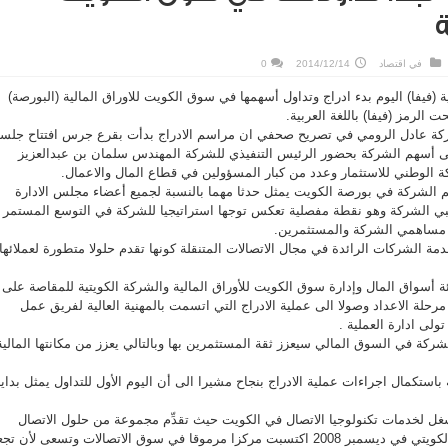
ة
في
اقتصاد
2014/12/14
0
 (فيفا) اليوم بدء ادراج وتداول أسهمها في سوق الكويت للاوراق المالية (البورصة)
الرمز (فيفا) باللغة العربية.
كة عادل الرومي في تصريح صحفي ان مراسم الادراج بدأت بقرع جرس افتتاح جلس
 على أسهم الشركة بحضور الرئيس التنفيذي للشركة المهندس سلمان بن عبدالعزيز
ة الوطني للاستثمار وعدد من كبار المسؤولين في قطاع المال والاعمال.
 الشركة في بورصة الكويت يمثل حدثا مهما بالنسبة لجميع أعضاء مجلس الادارة
تسبي الشركة وهو نقطة مفصلية تعكس توجها استراتيجيا للشركة في التوسع المستمر
مساهمي الشركة والمستثمرين.
ة الشركات الرائدة في مجال الاتصالات المتنقلة كونها تقدم حلولا متطورة لعملائها
أسواق المال وإدارة سوق الكويت للأوراق المالية والشركة الكويتية للمقاصة على
حلة الاعداد وصولا الى عملية الادراج التي اتسمت بالمهنية العالية لفريق عمل
ولى ادارة العملية .
ركة في السوق المالي سيعزز ثقة المستثمرين بها وبالتالي يعزز من مكانتها المالية
باستكمال اجراءات عملية الادراج بنجاح مشيرا الى أن اليوم الأول للتداول يمثل بداي
شغل لخدمات تكنولوجيا الاتصال في الكويت حيث تقدِّم مجموعة من حلول الاتصال
المتنقلة ومنذ دخولها السوق الكويتي في ديسمبر 2008 اكتسبت مركزا مرموقا في سوق الاتصالات وتسعى لأن 