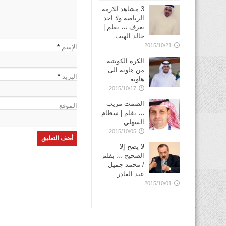
3 مشاهد للازمة
الرياضة ولا احد
يعرف ،،، بقلم |
خالد الهيت
2015/10/21
الإسم
*
الكرة الكويتية ..
من هاويه الى
البريد
*
هاويه
2015/10/17
الصمت مريب
الموقع
،،، بقلم | سطام
السهلي
2015/10/05
لا يصح إلا
الصحيح ،،، بقلم
/ محمد جميل
عبد القادر
2015/10/01