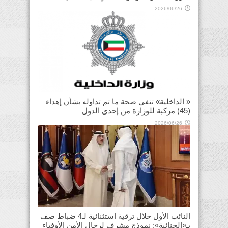
2026/06/26
« الداخلية» تنفي صحة ما تم تداوله بشأن إهداء
(45) مركبة للوزارة من إحدى الدول
2026/06/26
النائب الأول خلال ترقية استثنائية لـ4 ضباط صف
بـ«الجنائية»: نموذج مشرف لرجال الأمن الأوفياء