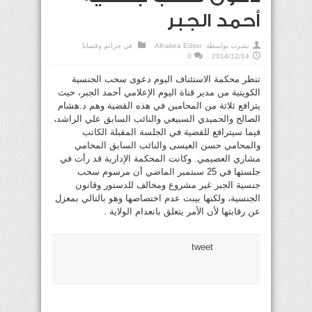
أحمد الجبر
نشرت بواسطة:
Alhakea Editor
في
جرائم وقضايا
0
2014/12/14
تنظر محكمة الاستئناف اليوم دعوى سحب الجنسية
الكويتية من مدير قناة اليوم الإعلامي أحمد الجبر، حيث
يترافع ثلاثة من المحامين في هذه القضية وهم د.هشام
الصالح والحميدي السبيعي والنائب السابق علي الراشد،
فيما سيترافع للقضية في الجلسة المقبلة الكاتب
والمحامي حسن العيسى والنائب السابق المحامي
مشاري العصيمي. وكانت المحكمة الإدارية قد رأت في
جلستها في 25 سبتمبر الماضي أن مرسوم سحب
جنسية الجبر غير مشروع ومخالف للدستور وقانون
الجنسية، ولكنها بينت عدم اختصاصها وهو بالتالي بمعزل
عن رقابتها لأن الأمر يتعلق بانعدام الولاية .
tweet