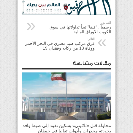
السابق:
رسمياً.. “فيفا” تبدأ تداولاتها في سوق
الكويت للاوراق المالية
التالي:
غرق مركب صيد مصري في البحر الأحمر
ووفاة 13 من ركابه وفقدان 19
مقالات مشابهة
محاولة قتل «ثلاثيني» بسكين تقود إلى ضبط وافد
بحوزته مخدرات وأدوات تعاطٍ في خيطان