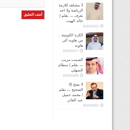
3 مشاهد للازمة
الرياضة ولا احد
يعرف ،،، بقلم |
خالد الهيت
2015/10/21
الكرة الكويتية ..
من هاويه الى
هاويه
2015/10/17
الصمت مريب
،،، بقلم | سطام
السهلي
2015/10/05
لا يصح إلا
الصحيح ،،، بقلم
/ محمد جميل
عبد القادر
2015/10/01