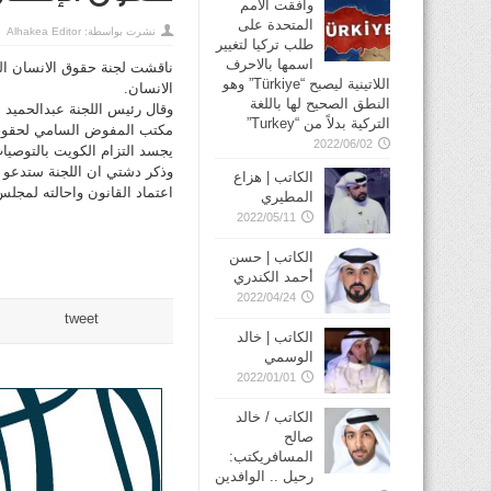
وافقت الأمم
المتحدة على
نشرت بواسطة:
Alhakea Editor
طلب تركيا لتغيير
اسمها بالاحرف
ناقشت لجنة حقوق الانسان الب
اللاتينية ليصبح “Türkiye” وهو
الانسان.
النطق الصحيح لها باللغة
وقال رئيس اللجنة عبدالحميد
التركية بدلاً من “Turkey”
مكتب المفوض السامي لحقوق ا
2022/06/02
يجسد التزام الكويت بالتوصيات
وذكر دشتي ان اللجنة ستدعو ف
الكاتب | هزاع
اعتماد القانون واحالته لمجلس 
المطيري
2022/05/11
الكاتب | حسن
أحمد الكندري
2022/04/24
tweet
الكاتب | خالد
الوسمي
2022/01/01
الكاتب / خالد
صالح
المسافريكتب:
رحيل .. الوافدين