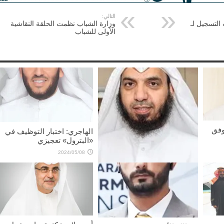
التالي:
 التسجيل لـ
وزارة الشباب نظمت الحلقة النقاشية
الأولى للشباب
وفق
الهاجري: اختبار التوظيف في
«البترول» تعجيزي
2024/05/08
محمد الداهوم: هموم المواطنين
إصلاح الطرق و«الصحة»
2024/05/10