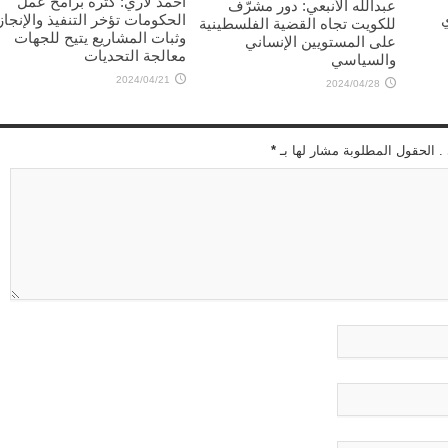
أحمد لاري: كثرة برامح عمل
عبدالله الأنبعي: دور مشرّف
الحكومات تؤخر التنفيذ والإنجاز
للكويت تجاه القضية الفلسطينية
وثبات المشاريع يتيح للجهات
على المستويين الإنساني
معالجة التحديات
والسياسي
2024/04/21
2024/04/28
 . الحقول المطلوبة مشار لها بـ
*