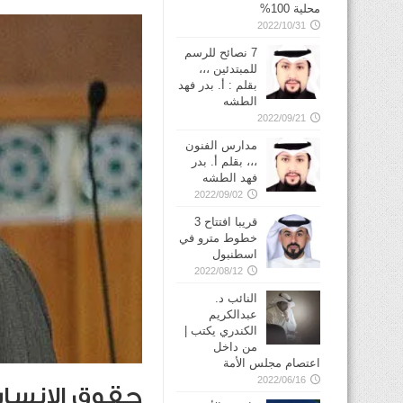
محلية 100%
2022/10/31
7 نصائح للرسم
للمبتدئين ،،،
بقلم : أ. بدر فهد
الطشه
2022/09/21
مدارس الفنون
،،، بقلم أ. بدر
فهد الطشه
2022/09/02
قريبا افتتاح 3
خطوط مترو في
2022/08/12
النائب د.
عبدالكريم
الكندري يكتب |
من داخل
اعتصام مجلس الأمة
2022/06/16
حقوق الإنسان