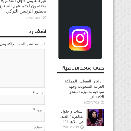
«برلمانيون لأجل القدس»
يختتمون اجتماعهم السنوي
بحضور الرئيس التركي
2024/04/30
اضف رد
لن يتم نشر البريد الإلكتروني
كتاب وناقد الرياضية
راكان الغفيلي: المملكة
العربية السعودية وجهة
سياحية متميزة تستحق
الإسم
*
الاكتشاف
2023/07/29
البريد
*
اسباب و حلول
لظاهرة ” العنف
في ملاعبنا ” !
الموقع
2015/12/13