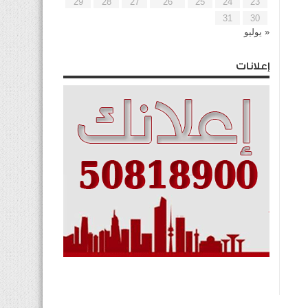
29
28
27
26
25
24
23
31
30
« يوليو
إعلانات