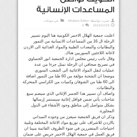
المساعدات الإنسانية
نشرت بواسطة:
Alhakea Editor
في
منوعات
0
2014/12/16
اعلنت جمعية الهلال الاحمر الكويتية هنا اليوم تسيير
الرحلة ال 16 من المساعدات الانسانية من التمور
والبطانيات والمعدات الطبية والمواد الغذائية الى الاردن
لاغاثة اللاجئين السوريين هناك.
وقال نائب رئيس مجلس ادارة الجمعية انور الحساوي
في تصريح صحافي ان الرحلة تمثل جزءا من عدة
عمليات لنقل المواد الاغاثية الى الشعب السوري
موضحا ان الشحنة مؤلفة من 60 طنا من التمور اضافة
الى 60 طنا من الشوفان وكميات من الكراسي المتحركة
والبطانيات.
واضاف أن تسيير هذا الجسر الإغاثي الذي سيضم سبع
شاحنات يأتي ضمن قوافل إغاثية سيستمر إرسالها
بشكل متواصل إلى مناطق وجود الأشقاء في الدول
المجاورة.
وذكر ان فريق الجمعية سيعزز من وجوده الميداني
بالاردن للاشراف على توزيع مواد الاغاثة المختلفة وتلبية
احتياجات المتضررين في ضوء الظروف القائمة مبينا ان
فريق العمل في جمعية الهلال الاحمر حريص على ضمان