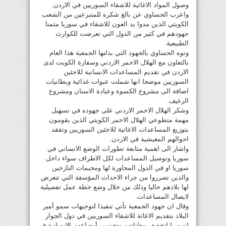
وصول المواد الاغاثية للاشقاء السوريين في الاردن.
واعرب الحساوي عن بالغ شكره للمتبرعين من الشعب
الكويتي الذين مدوا يد العون للاشقاء في سوريا مثمنا
جهودهم في كثير من الدول التي تعرضت للكوارث
الطبيعية.
ونوه الحساوي بالجهود التي بذلتها الجمعية هذا العام
بالتعاون مع الهلال الاحمر الاردني وسفارة الكويت لدى
الاردن في تقديم المساعدات الانسانية للاجئين
السوريين موضحا انها شملت عبوات غذائية وبطانيات
اضافة الى مشروع الكسوة وعيادة الاسنان ومشروع
الرغيف.
وشكر الهلال الاحمر الاردني على جهوده في تسهيل
مهمة متطوعي الهلال الاحمر الكويتي الذين يقومون
بتوزيع المساعدات الاغاثية للاجئين السوريين وتفقد
احوالهم المعيشية في الاردن.
واشار الى اهمية متابعة تطورات الوضع الانساني في
سوريا وتوصيل المساعدات لكل الاطراف سواء داخل
سوريا او في الدول المجاورة لها ومخيمات النازحين
والذين تضرروا من جراء الاحداث المؤسفة التي تتعرض
لها بلادهم حاليا وذلك من خلال وضع خطة عمل تفصيلية
لايصال المساعدات.
وقال ان جهود الجمعية تأتي تنفيذا لتوجيهات سمو أمير
البلاد بتقديم الاغاثة للاشقاء السوريين في دول الجوار
لسوريا لتخفيف معاناتهم وتحسين أوضاعهم الانسانية في