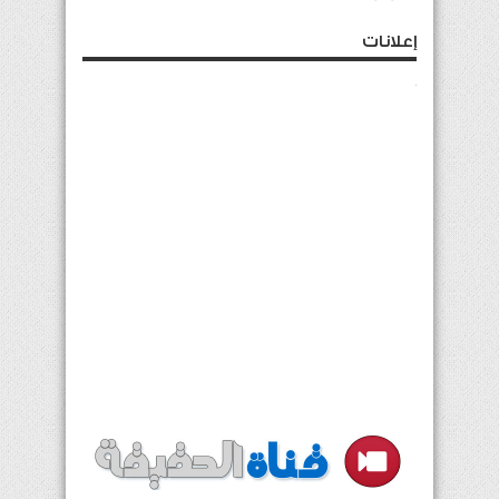
إرشيف الأخبار
أغسطس 2026
د
ن
ث
أرب
خ
ج
س
1