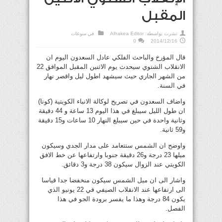
المقبل
نشرت بواسطة:
Alhakea Editor
في
منوعات
0
2014/12/16
قال المؤرخ والباحث الفلكي عادل السعدون اليوم ان
الانقلاب الشتوي سيحدث يوم الاثنين المقبل الموافق 22
من الشهر الجاري حيث سيشهد اطول ليل واقصر نهار
في السنة.
واضاف السعدون في تصريح لوكالة الانباء الكويتية (كونا)
ان طول الليل سيبلغ في هذا اليوم 13 ساعة و 44 دقيقة
وثانية واحدة في حين سيبلغ النهار 10 ساعات و15 دقيقة
و59 ثانية.
واوضح ان الشمس ستتعامد على مدار الجدي وسيكون
ميلها 23 درجة و26 دقيقة جنوبا وارتفاعها عن خط الافق
الكويتي عند الزوال سيكون 38 درجة و3 دقائق.
واشار الى ان ميل الشمس سيكون منخفضا جدا قياسا
الى ارتفاعها عند الانقلاب الصيفي في 22 يونيو الذي
يكون 84 درجة وهذا ما يفسر برودة الجو في هذا
الفصل.