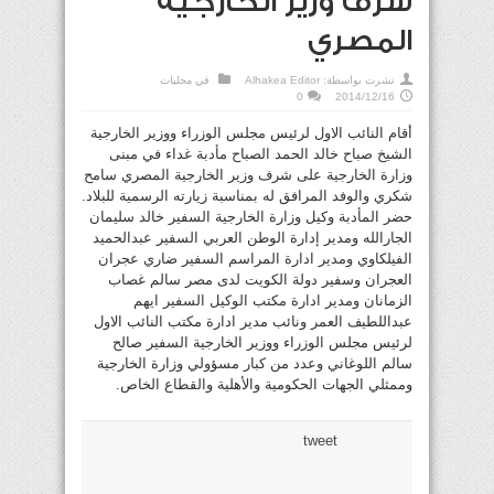
شرف وزير الخارجية
المصري
نشرت بواسطة:
Alhakea Editor
في
محليات
0
2014/12/16
أقام النائب الاول لرئيس مجلس الوزراء ووزير الخارجية
الشيخ صباح خالد الحمد الصباح مأدبة غداء في مبنى
وزارة الخارجية على شرف وزير الخارجية المصري سامح
شكري والوفد المرافق له بمناسبة زيارته الرسمية للبلاد.
حضر المأدبة وكيل وزارة الخارجية السفير خالد سليمان
الجارالله ومدير إدارة الوطن العربي السفير عبدالحميد
الفيلكاوي ومدير ادارة المراسم السفير ضاري عجران
العجران وسفير دولة الكويت لدى مصر سالم غصاب
الزمانان ومدير ادارة مكتب الوكيل السفير ايهم
عبداللطيف العمر ونائب مدير ادارة مكتب النائب الاول
لرئيس مجلس الوزراء ووزير الخارجية السفير صالح
سالم اللوغاني وعدد من كبار مسؤولي وزارة الخارجية
وممثلي الجهات الحكومية والأهلية والقطاع الخاص.
tweet