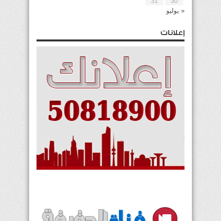
31
30
« يوليو
إعلانات