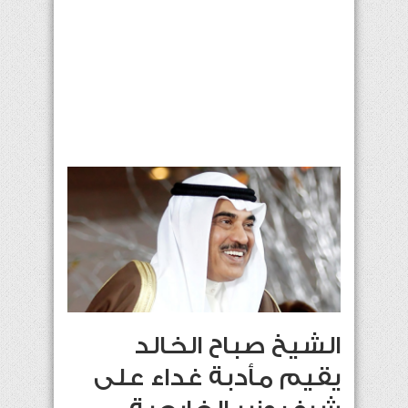
الشيخ صباح الخالد
يقيم مأدبة غداء على