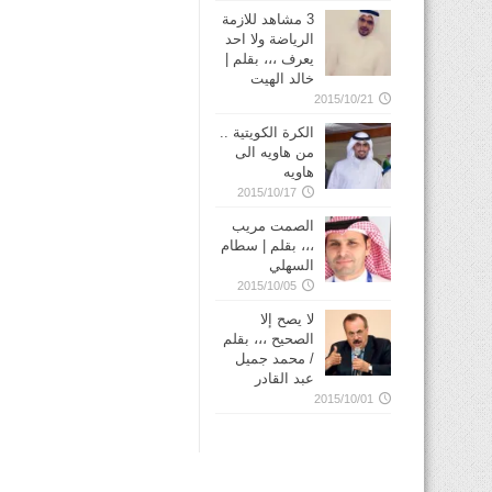
3 مشاهد للازمة
الرياضة ولا احد
يعرف ،،، بقلم |
خالد الهيت
2015/10/21
الكرة الكويتية ..
من هاويه الى
هاويه
2015/10/17
الصمت مريب
،،، بقلم | سطام
السهلي
2015/10/05
لا يصح إلا
الصحيح ،،، بقلم
/ محمد جميل
عبد القادر
2015/10/01