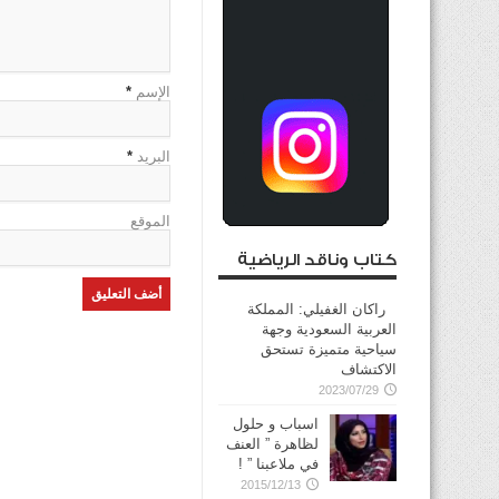
الإسم
*
البريد
*
الموقع
كتاب وناقد الرياضية
راكان الغفيلي: المملكة
العربية السعودية وجهة
سياحية متميزة تستحق
الاكتشاف
2023/07/29
اسباب و حلول
لظاهرة ” العنف
في ملاعبنا ” !
2015/12/13