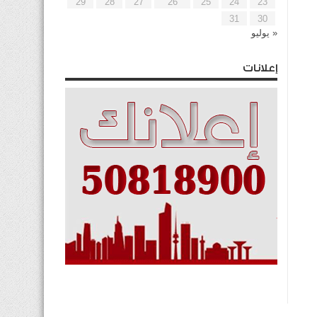
29
28
27
26
25
24
23
31
30
« يوليو
إعلانات