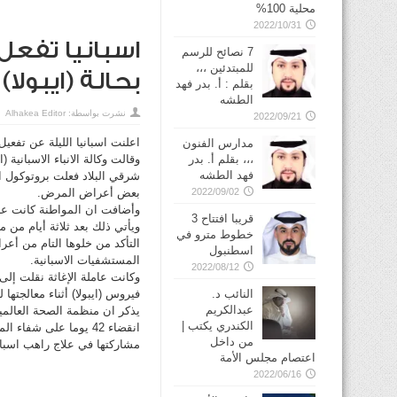
محلية 100%
2022/10/31
اسبانيا تفعل
7 نصائح للرسم
للمبتدئين ،،،
بحالة (ايبولا
بقلم : أ. بدر فهد
الطشه
نشرت بواسطة:
Alhakea Editor
2022/09/21
اعلنت اسبانيا الليلة عن تفعي
مدارس الفنون
،،، بقلم أ. بدر
وقالت وكالة الانباء الاسبان
فهد الطشه
شرقي البلاد فعلت بروتوكول ا
2022/09/02
بعض أعراض المرض.
وأضافت ان المواطنة كانت عادت
قريبا افتتاح 3
ويأتي ذلك بعد ثلاثة أيام من م
خطوط مترو في
المستشفيات الاسبانية.
2022/08/12
وكانت عاملة الإغاثة نقلت إل
النائب د.
فيروس (ايبولا) أثناء معالجتها 
عبدالكريم
يذكر ان منظمة الصحة العالمية
الكندري يكتب |
انقضاء 42 يوما على ش
من داخل
مشاركتها في علاج راهب اسباني قادم من سيراليون في
اعتصام مجلس الأمة
2022/06/16