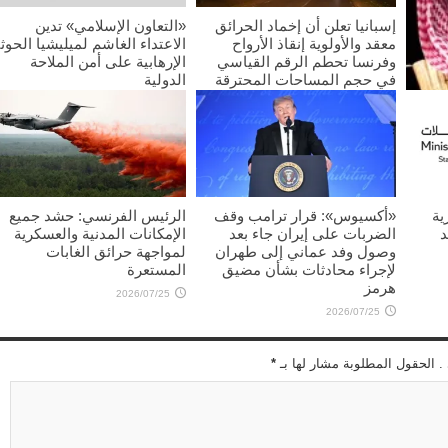
إسبانيا تعلن أن إخماد الحرائق
«التعاون الإسلامي» تدين
معقد والأولوية إنقاذ الأرواح
الاعتداء الغاشم لميليشيا الحوث
وفرنسا تحطم الرقم القياسي
الإرهابية على أمن الملاحة
في حجم المساحات المحترقة
الدولية
2026/07/25
2026/07/25
غليب
ية
«أكسيوس»: قرار ترامب وقف
الرئيس الفرنسي: حشد جميع
د
الضربات على إيران جاء بعد
الإمكانات المدنية والعسكرية
وصول وفد عماني إلى طهران
لمواجهة حرائق الغابات
لإجراء محادثات بشأن مضيق
المستعرة
هرمز
2026/07/25
2026/07/25
 . الحقول المطلوبة مشار لها بـ
*