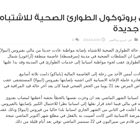
 بروتوكول الطوارئ الصحية للاشتباه
) جديدة
في
عربي وعالمي
2014/12/16
0
ل حالة الطوارئ الصحية للاشتباه بإصابة مواطنة عادت حديثا من مالي بفيروس (ايبولا)
ية (افي) ان السلطات الصحية في مدينة (سرقسطة) عاصمة منطقة (أراغون) شمال
لطوارئ عقب لجوء مواطنة اسبانيا إلى خدمات الطوارئ في المدينة وقد بدا عليها
 أمس الأحد من رحلة إلى العاصمة المالية (باماكو) دامت ثلاثة أسابيع.
غادرة عاملة الإغاثة الاسبانية التي اشتبه بإصابتها بفيروس (ايبولا) المستشفى عقب
التأكد من خلوها التام من أعراض المرض بعد 21 يوما من الحجر الصحي فيما كان يعد آخر حالة قيد المراقبة في
ى اسبانيا الشهر الماضي بعد ان وخزت نفسها بالخطأ بحقنة أعطتها لمصاب بعدوى
له في مالي فيما اتخذ قرار نقلها إلى اسبانيا نظرا للاحتمال الكبير بإصابتها بالفيروس.
 أعلنت في الثاني من الشهر الجاري اسبانيا بلدا خاليا من فيروس (ايبولا) وذلك عق
فاء الممرضة الاسبانية التي كانت أصيبت به بالفعل في مطلع شهر أكتوبر الماضي نتيجة
 22 سبتمبر الماضي توفي بعد أيام قليلة من ذلك