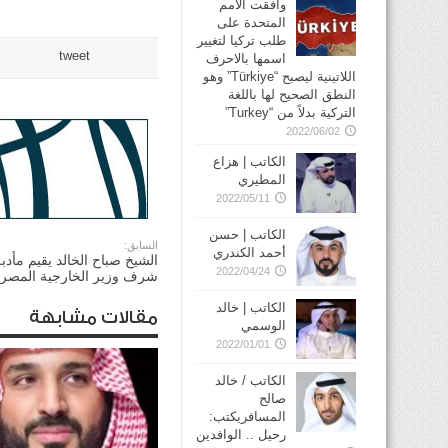
وافقت الأمم
المتحدة على
طلب تركيا لتغيير
tweet
اسمها بالاحرف
اللاتينية ليصبح “Türkiye” وهو
النطق الصحيح لها باللغة
التركية بدلاً من “Turkey”
2022/06/02
الكاتب | هزاع
المطيري
2022/05/11
الكاتب | حسن
السابق:
أحمد الكندري
الشيخ صباح الخالد يقيم مأدب
2022/04/24
شرف وزير الخارجية المصر
الكاتب | خالد
مقالات مشابهة
الوسمي
2022/01/01
الكاتب / خالد
صالح
المسافريكتب:
رحيل .. الوافدين