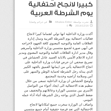
كبيرا لانجاح احتفالية
يوم الشرطة العربية
نشرت بواسطة:
Alhakea Editor
في
جرائم وقضايا
0
2014/12/16
أكدت وزارة الداخلية انها تولي اهتماما كبيرا لانجاح
فعاليات احتفالية يوم الشرطة العربية وتبذل إدارة
العلاقات العامة والتوجيه المعنوي كافة الجهود لاخراجه
في أبهى صورة لجميع منتسبي وزارة الداخلية وأسرهم.
وقال مدير ادارة العلاقات العامة والتوجيه المعنوي ومدير
ادارة الاعلام الأمني بالانابة العميد عادل الحشاش في
تصريح صحفي ان حرص قيادات وزارة الداخلية على
انجاح الاحتفالية يأتي من ايمانها العميق بالجهد الكبير
الذي يبذله رجل الشرطة لحماية الوطن والسهر على
أمن وسلامة أراضيه وخدمة المجتمع.
وأوضح الحشاش ان وزارة الداخلية تسعى من خلال
تنظيم هذه الاحتفالية الى ايجاد أجواء من التواصل
الأسري بين منتسبي الوزارة وعائلاتهم والتخفيف من
ضغط العمل الذي يواجه رجل الشرطة أثناء أداء عمله
اليومي.
واضاف ان الوزارة سخرت جميع امكاناتها لانجاح
الاحتفالية التي تعد فرصة حقيقية أمام جميع منتسبي