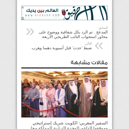
السابق:
المدعج.. تم الرد بكل شفافية ووضوح على
محاور استجواب النائب الطريجي الاربعة
التالي:
ضبط ‘حدث’ قتل آسيوية دهسا وهرب
مقالات مشابهة
السفير المغربي: الكويت شريك إستراتيجي
وموقفها الداعم للوحدة الترابية للمملكة محل