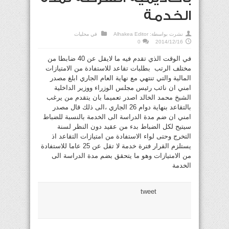
الخدمة
نشرت بواسطة:
Alhakea Editor
في
محليات
0
2014/12/16
في الوقت الذي تقدم فيه ما لايقل عن 40 ضابطا من
مختلف الرتب بطلبات تقاعد للاستفادة من الامتيازات
المالية والتي تنتهي مع نهاية العام الجاري ابلغ مصدر
امني ان نائب رئيس مجلس الوزراء ووزير الداخلية
الشبخ محمد الخالد اصدر تعميما بان يتقدم من يرغب
بالتقاعد بنهاية دوام 26 الجاري ،الى ذلك قال مصدر
امني ان ضم مدة الدراسة الى الخدمة بالنسبة للضباط
سيتيح لكل الضباط بدء من عقيد دون النظر لسنة
التخرج وحتى لواء الاستفادة من امتيازات التقاعد اذ
يستلزم القرار فترة خدمة لا تقل عن 25 عاما للاستفادة
من الامتيازات وهو ما يتحقق بضم مدة الدراسة الى
الخدمة
tweet