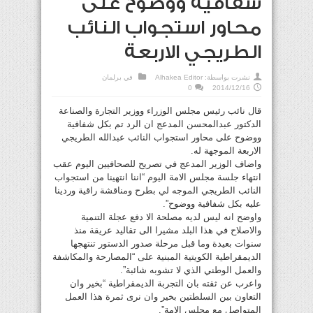
شفافية ووضوح على
محاور استجواب النائب
الطريجي الاربعة
نشرت بواسطة:
Alhakea Editor
في
برلمان
0
2014/12/16
قال نائب رئيس مجلس الوزراء ووزير التجارة والصناعة
الدكتور عبدالمحسن المدعج ان الرد تم بكل شفافية
ووضوح على محاور استجواب النائب عبدالله الطريجي
الاربعة الموجهة له.
واضاف الوزير المدعج في تصريح للصحافيين اليوم عقب
انتهاء جلسة مجلس الامة اليوم “اننا انتهينا من استجواب
النائب الطريجي الموجه لي بطرح ومناقشة راقية وردينا
عليه بكل شفافية ووضوح”.
واوضح انه ليس لديه مصلحة الا دفع عجلة التنمية
والاصلاح في هذا البلد مشيرا الى تقاليد عريقة منذ
سنوات بعيدة وما قبل مرحلة صدور الدستور تنتهجها
الديمقراطية الكويتية المبنية على “المصارحة والمكاشفة
والعمل الوطني الذي لا تشوبه شائبة”.
واعرب عن ثقته بان التجربة الديمقراطية “بخير وان
التعاون بين السلطتين بخير وان نرى ثمرة هذا العمل
المتواصل مع مجلس الامة”.