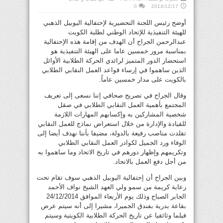
0
2014/12/17
أوضح رئيس اللجنة التحضيرية لإحتفالية اليوبيل الذهبي
للهيئة التنفيذية للإتحاد الوطني لطلبة الكويت
عبدالرحمن الجراح أن الهدف من إقامة هذه الإحتفالية
بمناسبة مرور خمسين عاما على الهيئة التنفيذية هو
استحضار الدور المتميز لرائدي الحركة الطلابية الأوائل
الذين ساهموا في إرساء قواعد العمل النقابي الطلابي
بالكويت على مدار خمسين عاماً.
وقال الجراح في تصريح صحافي إننا نسعى إلى تعريف
المجتمع بأهمية العمل النقابي الطلابي في صقل
شخصية المشاركين به وإكسابهم المهارات اللازمة
للقيادة والإدارة من خلال استعراض نماذج للعمل النقابي
تقلدت مناصب رفيعة بالدولة، مضيفا بأننا نهدف أيضا إلى
الوفاء ورد الجميل لكوادر العمل النقابي الطلابي
وتكريمهم وإظهار دورهم في تاريخ الاتحاد وما ساهموا به
من أجل دفع العمل بالاتحاد.
وبين الجراح أن إحتفالية اليوبيل الذهبي سوف تقام تحت
رعاية كريمة من سمو ولي العهد الشيخ نواف الأحمد
الجابر الصباح وذلك يوم الأربعاء الموافق 24/12/2014
بقاعة بدرية بفندق الجميرا، مشيرا إلى أنه سيتم عرض
فيلما وثائقيا عن تاريخ الحركة الطلابية الكويتية وسيتم