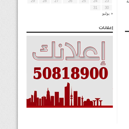
ة
29
28
27
26
25
24
23
31
30
« يوليو
إعلانات