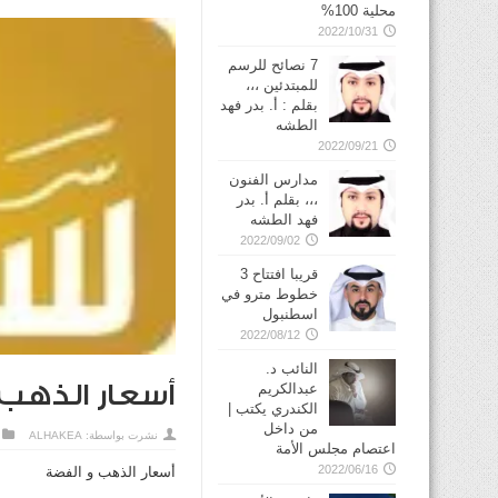
محلية 100%
2022/10/31
7 نصائح للرسم
للمبتدئين ،،،
بقلم : أ. بدر فهد
الطشه
2022/09/21
مدارس الفنون
،،، بقلم أ. بدر
فهد الطشه
2022/09/02
قريبا افتتاح 3
خطوط مترو في
2022/08/12
النائب د.
أسعار الذهب 
عبدالكريم
الكندري يكتب |
من داخل
نشرت بواسطة:
ALHAKEA
اعتصام مجلس الأمة
2022/06/16
أسعار الذهب و الفضة