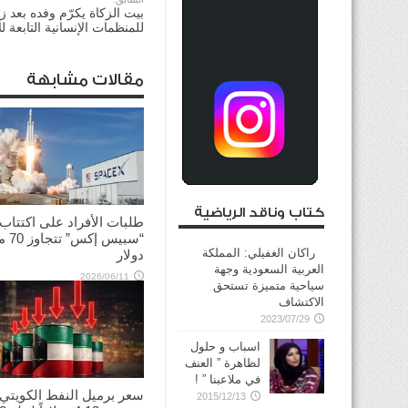
بيت الزكاة يكرّم وفده بعد زي
للمنظمات الإنسانية التابعة ل
مقالات مشابهة
كتاب وناقد الرياضية
طلبات الأفراد على اكتتاب
“سبيس إك
راكان الغفيلي: المملكة
دولار
العربية السعودية وجهة
2026/06/11
سياحية متميزة تستحق
الاكتشاف
2023/07/29
اسباب و حلول
لظاهرة ” العنف
في ملاعبنا ” !
سعر برميل النفط الكويتي
2015/12/13