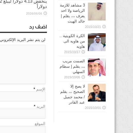
ينخفض
3 مشاهد للازمة
دولاراً
الرياضة ولا احد
2026/06/06
يعرف ،،، بقلم |
خالد الهيت
اضف رد
2015/10/21
الكرة الكويتية ..
لن يتم نشر البريد الإلكتروني
من هاويه الى
هاويه
2015/10/17
الصمت مريب
،،، بقلم | سطام
السهلي
2015/10/05
لا يصح إلا
الإسم
*
الصحيح ،،، بقلم
/ محمد جميل
عبد القادر
البريد
*
2015/10/01
الموقع