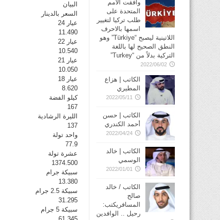
وافقت الأمم
البيان
المتحدة على
السعر بالدينار
طلب تركيا لتغيير
عيار 24
اسمها بالاحرف
11.490
اللاتينية ليصبح “Türkiye” وهو
عيار 22
النطق الصحيح لها باللغة
10.540
التركية بدلاً من “Turkey”
عيار 21
2022/06/02
10.050
عيار 18
الكاتب | هزاع
المطيري
8.620
كيلو الفضة
2022/05/11
167
الكاتب | حسن
الليرة الرشادية
أحمد الكندري
137
2022/04/24
واحد تولة
77.9
الكاتب | خالد
عشرة تولة
الوسمي
1374.500
2022/01/01
سبيكة جرام
13.380
الكاتب / خالد
سبيكة 2.5 جرام
صالح
31.295
المسافريكتب:
سبيكة 5 جرام
رحيل .. الوافدين
61.345