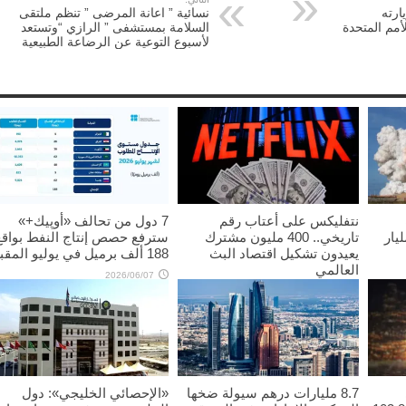
ارته
نسائية ” اعانة المرضى ” تنظم ملتقى
لأمم المتحدة
السلامة بمستشفى ” الرازي “وتستعد
لأسبوع التوعية عن الرضاعة الطبيعية
نتفليكس على أعتاب رقم
7 دول من تحالف «أوپيك+»
س” تتجاوز 70 مليار
تاريخي.. 400 مليون مشترك
سترفع حصص إنتاج النفط بواقع
يعيدون تشكيل اقتصاد البث
188 ألف برميل في يوليو المقبل
العالمي
2026/06/07
2026/06/11
8.7 مليارات درهم سيولة ضخها
«الإحصائي الخليجي»: دول