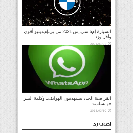
السيارة إم5 سي.إس 2021 من بي.إم.دبليو أقوى
وأقل وزنا
2021/01/02
القراصنة الجدد يستهدفون الهواتف.. وكلمة السر
«واتساب»
2018/03/30
اضف رد