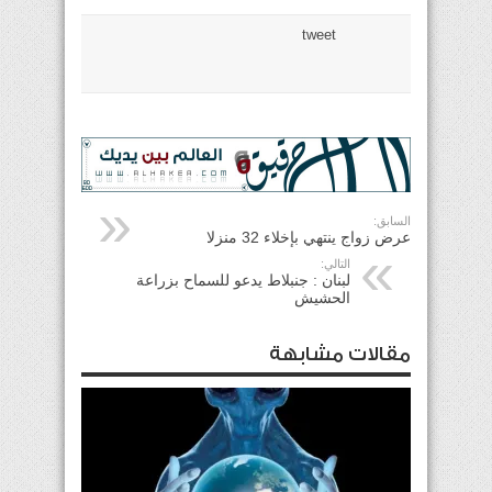
tweet
السابق:
عرض زواج ينتهي بإخلاء 32 منزلا
التالي:
لبنان : جنبلاط يدعو للسماح بزراعة
الحشيش
مقالات مشابهة