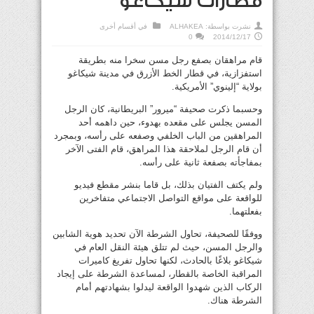
قطارات شيكاغو
نشرت بواسطة:
ALHAKEA
في
أقسام أخرى
0
2014/12/17
قام مراهقان بصفع رجل مسن سخرا منه بطريقة
استفزازية، في قطار الخط الأزرق في مدينة شيكاغو
بولاية “إلينوي” الأمريكية.
وحسبما ذكرت صحيفة “ميرور” البريطانية، كان الرجل
المسن يجلس على مقعده بهدوء، حين داهمه أحد
المراهقين من الباب الخلفي وصفعه على رأسه، وبمجرد
أن قام الرجل لملاحقة هذا المراهق، قام الفتى الآخر
بمفاجأته بصفعة ثانية على رأسه.
ولم يكتف الفتيان بذلك، بل قاما بنشر مقطع فيديو
للواقعة على مواقع التواصل الاجتماعي متفاخرين
بفعلتهما.
ووفقًا للصحيفة، تحاول الشرطة الآن تحديد هوية الشابين
والرجل المسن، حيث لم تتلق هيئة النقل العام في
شيكاغو بلاغًا بالحادث، لكنها تحاول تفريغ كاميرات
المراقبة الخاصة بالقطار، لمساعدة الشرطة على إيجاد
الركاب الذين شهدوا الواقعة ليدلوا بشهادتهم أمام
الشرطة هناك.