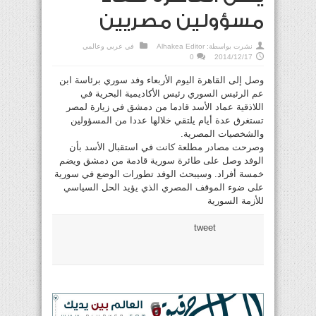
مسؤولين مصريين
نشرت بواسطة:
Alhakea Editor
في
عربي وعالمي
0
2014/12/17
وصل إلى القاهرة اليوم الأربعاء وفد سوري برئاسة ابن
عم الرئيس السوري رئيس الأكاديمية البحرية في
اللاذقية عماد الأسد قادما من دمشق في زيارة لمصر
تستغرق عدة أيام يلتقي خلالها عددا من المسؤولين
والشخصيات المصرية.
وصرحت مصادر مطلعة كانت في استقبال الأسد بأن
الوفد وصل على طائرة سورية قادمة من دمشق ويضم
خمسة أفراد. وسيبحث الوفد تطورات الوضع في سورية
على ضوء الموقف المصري الذي يؤيد الحل السياسي
للأزمة السورية
tweet