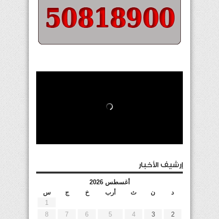
إرشيف الأخبار
أغسطس 2026
د
ن
ث
أرب
خ
ج
س
1
8
7
6
5
4
3
2