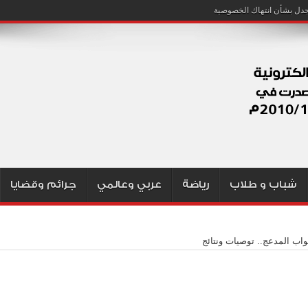
شباب و طلاب
رياضة
عربي وعالمي
جرائم وقضايا
اب المدعج.. توصيات ونتائج