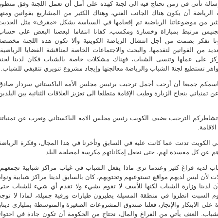
سالة تأتي في زمن نحتاج فيه الى لجنة كهذه على أمل أن تعمل اللجنة وفق منظور
لرياضة أن يكون هناك الجانب الفني، وهناك الكثير من المشاريع بقوانين ومنها
كثير من موضوعاتنا الرياضية تم إقحامها في السياسة بشكل «مقرف» مثل الحديث
نيس مرتبط بمباراة وخسارة ومكسب، كفانا انتقاما لبعضنا البعض على حساب
نا نفكر بصمت من أجل انتشال الرياضة الكويتية وألا تكون هذه اللجنة مخصصة
عديد من القوانين لنقدمها، والبحث والاجتماعات الخاصة لمناقشة القضايا الرياضية،
ركز على عملها وتنسى الشباب، فهناك مشكلات خاصة بالشباب فكان لدينا لجنة
اهر تستطيع لجنة الشباب والرياضة معالجتها وإيجاد مشروع تنويري تثقيفي للشباب.
باسمكم جميعا أن أرحب أجمل ترحيب برئيس مجلس الأمة الباكستاني سردار صادق
 تمنياتي بنجاح الزيارة وطيب الإقامة متطلعا الى تعزيز العلاقات الثنائية بين البلدين
 تشاطركم الترحيب بضيف الكويت رئيس مجلس الامة الباكستاني ونعرب عن تمنياتنا
لاقامة.
ي الكويت تدنت عما كانت عليه في السابق وتأخرنا في هذا المجال، وفكرة الرياضة
هم عن كل مفسدة لهم، حتى نجعل إمكاناتهم مكرسة لمصلحة البلد.
شباب لديه فراغ كثير وعندما ترى ماذا يفعل الشباب في غياب مراكز شبابية تجمعهم،
 لأن ليس لديهم مواقع تستوعبهم وتحتويهم، كان بالسابق لدينا مراكز شبابية ونواد
آن لدينا وزارة الشباب لكنها للأسف لا تقوم بشيء ولا تقدم أي شيء للشباب حتى
م السبت انظروا في منطقة المسيلة يطيرون طيارات ورقية جميلة، لماذا لا توجد
ة على الابتكار والإنجاز، فعلنا صندوق المشروعات الصغيرة والمتوسطة بملياري دينار
باب. العنف يأتي من الفراغ والمال، نحتاج من الحكومة أن تكون جادة في احتواء