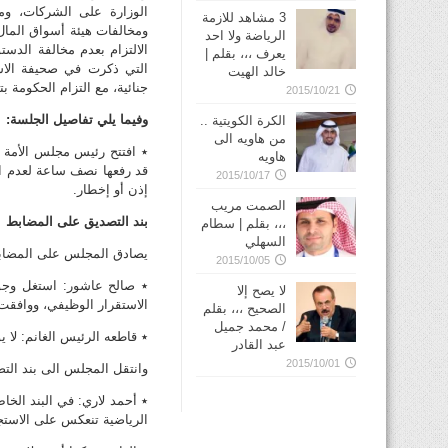
الوزارة على الشركات، ومر
3 مشاهد للازمة
ومخالفات هيئة أسواق الما
الرياضة ولا احد
الالتزام بعدم مخالفة الدست
يعرف ،،، بقلم |
التي ذكرت في صحيفة الاس
خالد الهيت
جنائية، مع التزام الحكومة ب
2015/10/21
وفيما يلي تفاصيل الجلسة:
الكرة الكويتية ..
من هاويه الى
٭ افتتح رئيس مجلس الأمة م
هاويه
قد رفعها نصف ساعة لعدم اكت
2015/10/17
إذن أو إخطار.
الصمت مريب
بند التصديق على المضابط
،،، بقلم | سطام
السهلي
يصادق المجلس على المضابط ذات الارقام 1322أ، و1322
2015/10/05
٭ صالح عاشور: استغل وجو
لا يصح إلا
الاستقرار الوظيفي، ووافقت
الصحيح ،،، بقلم
/ محمد جميل
٭ قاطعه الرئيس الغانم: لا ي
عبد القادر
2015/10/01
وانتقل المجلس الى بند الت
٭ أحمد لاري: في البند الخا
الرياضية تنعكس على الاستج