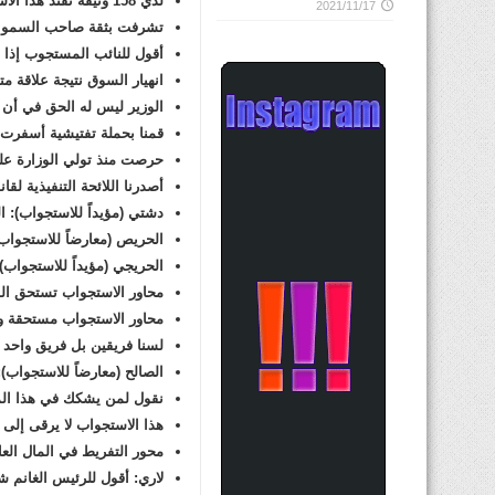
لدي 158 وثيقة تفنّد هذا الاستجواب لكن العضو الطريجي لم يعرض شيئاً
2021/11/17
تشرفت بثقة صاحب السمو ا
أقول للنائب المستجوب إذا أر
انهيار السوق نتيجة علاقة مت
الوزير ليس له الحق في أن يت
قمنا بحملة تفتيشية أسفرت
حرصت منذ تولي الوزارة عل
أصدرنا اللائحة التنفيذية لقا
دشتي (مؤيداً للاستجواب): ا
الحريص (معارضاً للاستجواب)
الحريجي (مؤيداً للاستجواب):
محاور الاستجواب تستحق الم
محاور الاستجواب مستحقة 
لسنا فريقين بل فريق واحد
الصالح (معارضاً للاستجواب):
نقول لمن يشكك في هذا ا
هذا الاستجواب
لا يرقى إلى 
محور التفريط
في المال الع
لاري: أقول للرئيس الغانم ش