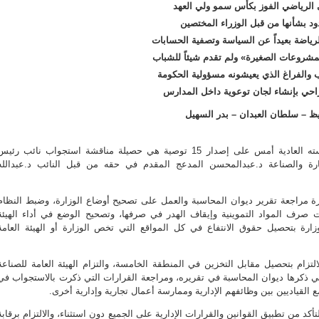
بي الرياضي الفوز بكأس سمو ولي العهد
ود بشأنها من قبل الوزراء المختصين
رياضة بعيداً عن السياسة وتصفية الحسابات
مشروعات الصغيرة» ولم تقدم شيئاً للشباب
ب والفراغ الذي يعيشونه مسؤولية الحكومة
راحي بإنشاء لجان توعوية داخل المدارس
يظ – سلطان العبدان – بدر السهيل
وافق مجلس الأمة في جلسته العادية أمس على إصدار 15 توصية هي حصيلة مناقشة استجواب نائب رئي
ارة والصناعة د.عبدالمحسن المدعج المقدم في حقه من قبل النائب د.عبدالله
مراجعة تقرير ديوان المحاسبة والعمل على تصحيح أوضاع الوزارة، وضبط النظام
 صرف المواد التموينية وإيقاف الهدر في صرفها، وتصحيح الوضع في أداء الهيئة
لوزارة بتحصيل حقوق الانتفاع في كل المواقع التي تخص الوزارة أو الهيئة العامة
تزام بتحصيل مقابل التخزين في المنطقة الخامسة، والتزام الهيئة العامة للصناعة
ي ذكرها ديوان المحاسبة في تقريره، ومراجعة القرارات التي ذكرت بالاستجواب في
 القياديين بين وظائفهم الإدارية وممارسة أعمال تجارية وإدارية أخرى.
كد من تطبيق القوانين والقرارات الإدارية على الجميع دون استثناء، والالتزام برقابة