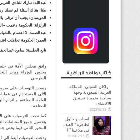
عبدالله: نبارك للنادي العر
طنا: هناك أسئلة
لم تصلنا رد
الدويسان: يجب أن نرقى بال
الزلزلة: الحكومة دعمت «ال
عبدالصمد: لا اهتمام بالشبا
العمر: الحكومة تجاهلت اقت
تابع الجلسة: سامح عبدالحف
مجلس الوزراء ووزير التج
كتاب وناقد الرياضية
الطريجي.
راكان الغفيلي: المملكة
ونصت التوصيات على ضرورة 
العربية السعودية وجهة
الآلي المستخدم في عمليات
سياحية متميزة تستحق
العامة للصناعة، والتزام ا
الاكتشاف
للصناعة.
2023/07/29
كما نصت التوصيات على الال
اسباب و حلول
بتحصيل جميع المخالفات الت
لظاهرة ” العنف
المحور الثاني فيما يخص جمع
في ملاعبنا ” !
2015/12/13
ودعت التوصيات أيضا الى التأ