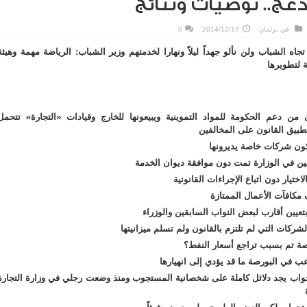
عج.. توصيات ونتائج
في
برلمان
2014/12/17
0
اه الشباب ولن نألو جهداً ليلاً ونهارا لخدمتهم
وزير الشباب: الرياضة مهمة وهيئة
 لتطويرها
ن دعم الحكومة للمواد التموينية ويبيعونها للخارج وقيادات «التجارة» تتحمل
بيق القانون على المخالفين
كون شركات خاصة يديرونها
ن في الوزارة تمت دون موافقة ديوان الخدمة
اختيار دون اتباع الإجراءات القانونية
كافآت الأعمال الممتازة
تعيين أقارب لبعض النواب السابقين والوزراء
شركات التي لم تلتزم بالقانون ولم تسلم ميزانيتها
 تم بسبب تراجع أسعار النفط؟
اعب في البورصة
ما قد يؤدي
إلى انهيارها
جواب يجد دلائل كاملة على شخصانية المستجوب
ومنذ وضعت رجلي في وزارة التجارة