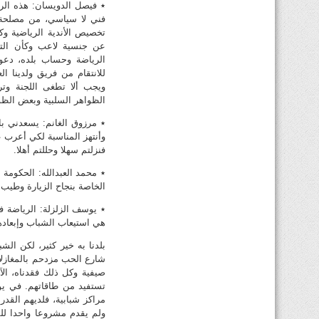
٭ فيصل الدويسان: هذه الر
فني لا سياسي، من مصلحة ا
تخصيص الأندية الرياضية و
عن جنسية لاعب وكأن التج
الرياضة وحساب بلده، دعو
للانتقام من فريق ولدينا ال
ويجب ألا تطغى اللجنة وت
الظواهر السلبية وبعض الظو
٭ مرزوق الغانم: يسعدني 
وأنتهز المناسبة لكي أعرب عن
فنزلتم سهلا وحللتم أهلا.
٭ محمد العبدالله: الحكومة
الخاصة بنجاح الزيارة وطيب ا
٭ يوسف الزلزلة: الرياضة ف
هي استيعاب الشباب وإبعاد
بلدنا به خير كثير، لكن ال
شارع الحب مزدحم بالمغازلات
صيفية وكل ذلك فقدناه، ال
تستفيد من طاقاتهم. في يو
مراكز شبابية، فلديهم القدر
ولم يقدم مشروعا واحدا للش