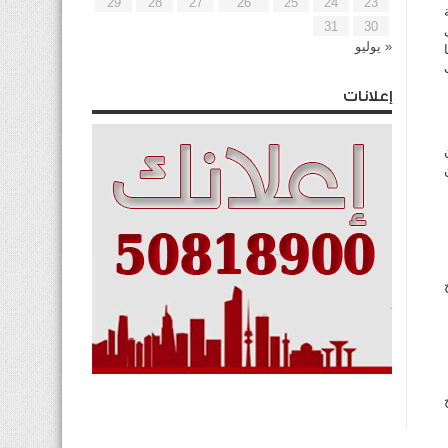
29
28
27
26
25
24
23
31
30
« يوليو
إعلانات