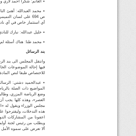
٭ الغانم: شكرا أحمد لاري و
٭ محمد العبدالله: أهنئ الن
ص 694 على لسان التم
أي استثمار خاص في أي ناد
٭ خليل عبدالله: نبارك للنا
٭ محمد طنا: هناك أسئلة لم
بند الرسائل
وانتقل المجلس الى بند الر
فيها إحالة الموضوعات الخا
للاختصاص طبقا لنص المادة (58) من اللائحة الداخلي
٭ عبدالحميد دشتي: الرسالة
المواضيع ذات الصلة بالريا
وضع الرياضة المزري، وطالبنا
العصر»، وهذه كلها يجب أن
مجلس الوزراء ويقول له «ا
هذه التدخلات، وليقترحوا عل
اعفونا من المشاركات الدو
ويطلب من رئيس لجنة أولمبي
ألا تعرض على سموه الأمل م