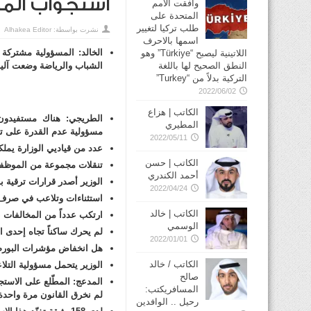
استجواب المد
وافقت الأمم
المتحدة على
طلب تركيا لتغيير
نشرت بواسطة:
Alhakea Editor
اسمها بالاحرف
الخالد: المسؤولية مشتركة تج
اللاتينية ليصبح “Türkiye” وهو
الشباب والرياضة وضعت آلية
النطق الصحيح لها باللغة
التركية بدلاً من “Turkey”
2022/06/02
الكاتب | هزاع
الطريجي: هناك مستفيدون م
المطيري
مسؤولية عدم القدرة على تط
2022/05/11
عدد من قياديي الوزارة يمل
الكاتب | حسن
تنقلات مجموعة من الموظفي
أحمد الكندري
الوزير أصدر قرارات ترقية بال
2022/04/24
استثناءات وتلاعب في صرف م
الكاتب | خالد
ارتكب عدداً من المخالفات ب
الوسمي
لم يحرك ساكناً تجاه إحدى ال
2022/01/01
هل انخفاض مؤشرات البورصة
الكاتب / خالد
الوزير يتحمل مسؤولية التل
صالح
المدعج: المطّلع على الاست
المسافريكتب:
لم نخرق القانون مرة واحدة
رحيل .. الوافدين