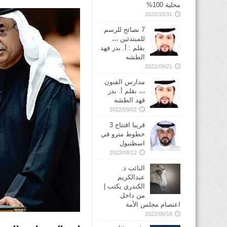
محلية 100%
2022/10/31
7 نصائح للرسم
للمبتدئين ،،،
بقلم : أ. بدر فهد
الطشه
2022/09/21
مدارس الفنون
،،، بقلم أ. بدر
فهد الطشه
2022/09/02
قريبا افتتاح 3
خطوط مترو في
2022/08/12
النائب د.
عبدالكريم
الكندري يكتب |
من داخل
اعتصام مجلس الأمة
2022/06/16