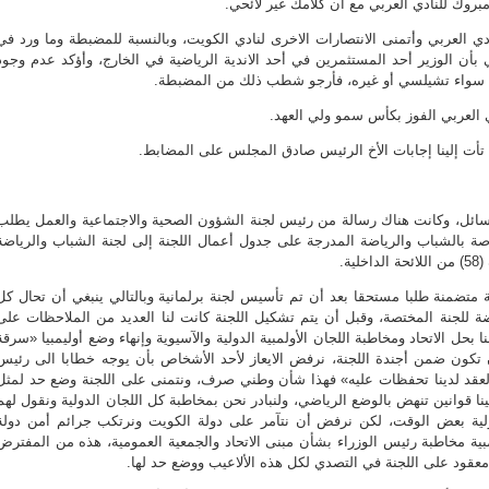
مبروك للنادي العربي مع أن كلامك غير لائحي.
ادي العربي وأتمنى الانتصارات الاخرى لنادي الكويت، وبالنسبة للمضبطة وما ورد في
يمي بأن الوزير أحد المستثمرين في أحد الاندية الرياضية في الخارج، وأؤكد عدم وجود
 سواء تشيلسي أو غيره، فأرجو شطب ذلك من المضبطة.
دي العربي الفوز بكأس سمو ولي العهد.
 تأت إلينا إجابات الأخ الرئيس صادق المجلس على المضابط.
سائل، وكانت هناك رسالة من رئيس لجنة الشؤون الصحية والاجتماعية والعمل يطلب
صة بالشباب والرياضة المدرجة على جدول أعمال اللجنة إلى لجنة الشباب والرياضة
ة.
 متضمنة طلبا مستحقا بعد أن تم تأسيس لجنة برلمانية وبالتالي ينبغي أن تحال كل
ضة للجنة المختصة، وقبل أن يتم تشكيل اللجنة كانت لنا العديد من الملاحظات على
 بحل الاتحاد ومخاطبة اللجان الأولمبية الدولية والآسيوية وإنهاء وضع أوليمبيا «سرقة
 تكون ضمن أجندة اللجنة، نرفض الايعاز لأحد الأشخاص بأن يوجه خطابا الى رئيس
لعقد لدينا تحفظات عليه» فهذا شأن وطني صرف، ونتمنى على اللجنة وضع حد لمثل
ينا قوانين تنهض بالوضع الرياضي، ولنبادر نحن بمخاطبة كل اللجان الدولية ونقول لهم
لية بعض الوقت، لكن نرفض أن نتآمر على دولة الكويت ونرتكب جرائم أمن دولة
ة مخاطبة رئيس الوزراء بشأن مبنى الاتحاد والجمعية العمومية، هذه من المفترض
عقود على اللجنة في التصدي لكل هذه الألاعيب ووضع حد لها.