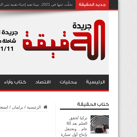
جديد الحقيقة
تخلّت عنها في 2021.. ميتا تعيد إحياء تقنية تثير الجدل بشأن انتهاك الخصوصية
الرئيسية
محليات
اقتصاد
كتاب وآراء
كتاب الحقيقة
الرئيسية
/
برلمان
/
استجو
تركيا تُحقق
الحلم بعد 60
عام .. وتحتفل
بإنتاج أول سيارة