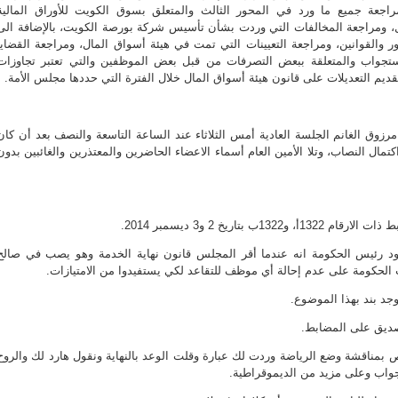
اجعة جميع ما ورد في المحور الثالث والمتعلق بسوق الكويت للأوراق المالية
ل، ومراجعة المخالفات التي وردت بشأن تأسيس شركة بورصة الكويت، بالإضافة الى
ور والقوانين، ومراجعة التعيينات التي تمت في هيئة أسواق المال، ومراجعة القضايا
تجواب والمتعلقة ببعض التصرفات من قبل بعض الموظفين والتي تعتبر تجاوزات
تقديم التعديلات على قانون هيئة أسواق المال خلال الفترة التي حددها مجلس الأمة.
رزوق الغانم الجلسة العادية أمس الثلاثاء عند الساعة التاسعة والنصف بعد أن كان
مال النصاب، وتلا الأمين العام أسماء الاعضاء الحاضرين والمعتذرين والغائبين بدون
ب بتاريخ 2 و3 ديسمبر 2014.
د رئيس الحكومة انه عندما أقر المجلس قانون نهاية الخدمة وهو يصب في صالح
 الحكومة على عدم إحالة أي موظف للتقاعد لكي يستفيدوا من الامتيازات.
وجد بند بهذا الموضوع.
صديق على المضابط.
ص بمناقشة وضع الرياضة وردت لك عبارة وقلت الوعد بالنهاية ونقول هارد لك والروح
واب وعلى مزيد من الديموقراطية.