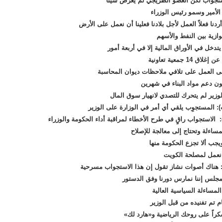
لأمير وسمو
رئيس الوزراء
دنا فعلاً العمل لأجل بلادنا فعلينا أن نعمل على الأرض
وازية بين النفط والأسهم
دخل في الأوراق المالية إلا في أربعة أمور
 عن إغلاق
14 جمعية تعاونية
ى العمل على تلافي ملاحظات ديوان المحاسبة
نون دعم مواد البناء
في شهرين
لوزير لم يتحرك للتصدي لانهيار سوق المال
: المستجوِب يلقي أي أمر في الوزارة على الوزير
الاستجواب راقٍ في طرح الأخطاء لمراقبة أداء الحكومة والوزراء
ساءلة وتحتاج إلى معالجة للإصلاح
ويجب
ألا تجزع الحكومة منها
 نعمل لمصلحة الكويت
هناك أصوات نشاز تقول إن هذا الاستجواب مسرحية
لمجلس
إننا نمارس دورنا وفق الدستور
المساءلة السياسية العالية
ام
تم تفنيده
من قبل الوزير
كراً
على روحك الرياضية و«هارد لك»