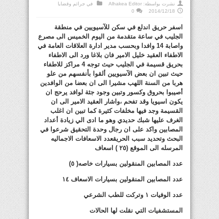
نشرت بواسطة:
Alhakea Editor
في
جرائم وقضايا
0
2014/12/18
اسفر حريق اندلع في سكن للآسيويين في منطقة
الجليب في ساعة متقدمة من اليوم الخميس الى مصرع
واصابة 14 وافدا وبحسب مدير ادارة العلاقات العامة في
الاطفاء العقيد خليل الامير فان بلاغا ورد الى الاطفاء
بحريق قسيمة في الجليب حيث توجه 4 مراكز للاطفاء
حيث تبين ان بعض الآسيويين ألقوا بأنفسهم من علو
هربا من السنة اللهب مشيرا الى ان بعضا من الوافدين
أصيبوا بحروق وكسور وتبين وجود جثة لوافد يرحج ان
يكون اسيويا وقد تفحم ،واشار العقيد الامير الى ان
القسيمة وجد فيها مخلفات كثيرة كما تبين ان اغلب
الغرف عليها شبك حديدي وهو ما ادى الي زيادة أعداد
المصابين واكد على ان رجال وحدة التحقيق شرعوا في
البحث وتحديد سبب الحريقعدد الاسعافات الاجماليه
المرسله الى الموقع (٢٥ ) اسعاف
عدد المصابين المنقولين بسيارات خاصه( ٥)
عدد المصابين المنقولين بسيارات الاسعاف ١٤
عدد الوفيات ١ وتركت للطب الشرعي
المستشفيات التي نقلت لها الحالات