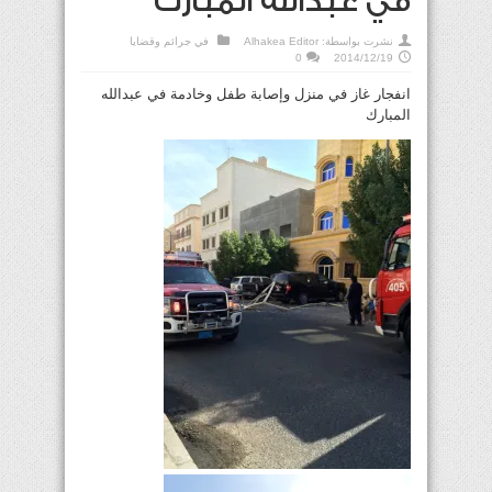
في عبدالله المبارك
نشرت بواسطة:
Alhakea Editor
في
جرائم وقضايا
0
2014/12/19
انفجار غاز في منزل وإصابة طفل وخادمة في عبدالله
المبارك