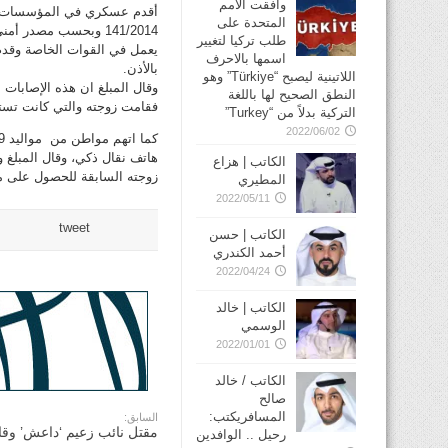
وافقت الأمم
أقدم عسكري في المؤسسات ال
المتحدة على
141/2014 وبحسب مصد
طلب تركيا لتغيير
يعمل في القوات الخاصة وقدم
اسمها بالاحرف
بالأذن.
اللاتينية ليصبح “Türkiye” وهو
وقال المبلغ ان هذه الإصابات
النطق الصحيح لها باللغة
فقامت زوجته والتي كانت تستغ
التركية بدلاً من “Turkey”
2022/06/02
هاتف نقال ذكي، وقال المبلغ 
الكاتب | هزاع
زوجته السابقة للحصول على م
المطيري
2022/05/11
tweet
الكاتب | حسن
أحمد الكندري
2022/04/24
الكاتب | خالد
الوسمي
2022/01/01
الكاتب / خالد
صالح
المسافريكتب:
السابق:
مقتل نائب زعيم ‘داعش’ وقا
رحيل .. الوافدين