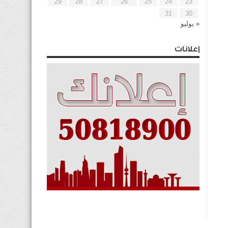
29
28
27
26
25
24
23
31
30
« يوليو
إعلانات