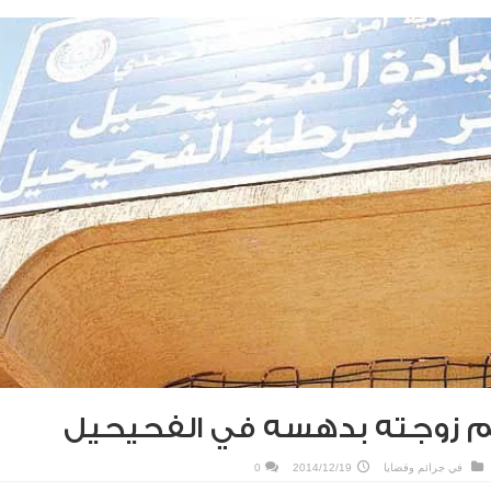
 زوجته بدهسه في الفحيحيل
في
جرائم وقضايا
2014/12/19
0