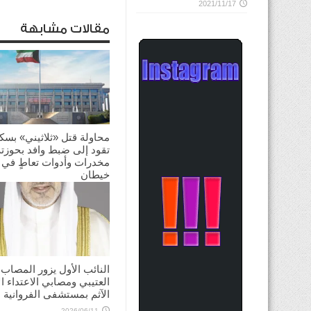
2021/11/17
مقالات مشابهة
محاولة قتل «ثلاثيني» بسك
تقود إلى ضبط وافد بحوزته
مخدرات وأدوات تعاطٍ في
خيطان
2026/06/26
النائب الأول يزور المصاب
العتيبي ومصابي الاعتداء ال
الآثم بمستشفى الفروانية
2026/06/11