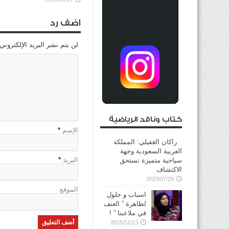
اضف رد
لن يتم نشر البريد الإلكتروني
كتاب وناقد الرياضية
الإسم
*
راكان الغفيلي: المملكة
العربية السعودية وجهة
البريد
*
سياحية متميزة تستحق
الاكتشاف
2023/07/29
الموقع
اسباب و حلول
لظاهرة ” العنف
في ملاعبنا ” !
2015/12/13