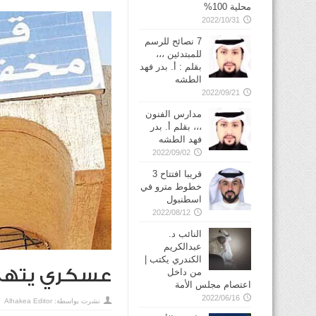
محلية 100%
2022/10/31
7 نصائح للرسم
للمبتدئين ،،،
بقلم : أ. بدر فهد
الطشه
2022/09/21
مدارس الفنون
،،، بقلم أ. بدر
فهد الطشه
2022/09/02
قريبا افتتاح 3
خطوط مترو في
2022/08/12
النائب د.
عبدالكريم
الكندري يكتب |
عسكري يتهم
من داخل
اعتصام مجلس الأمة
2022/06/16
نشرت بواسطة:
Alhakea Editor