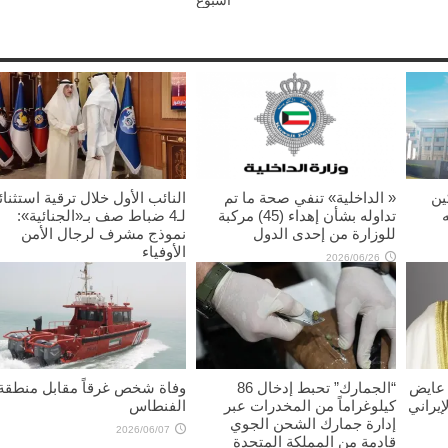
ين
« الداخلية» تنفي صحة ما تم
النائب الأول خلال ترقية استثنائ
تداوله بشأن إهداء (45) مركبة
لـ4 ضباط صف بـ«الجنائية»:
للوزارة من إحدى الدول
نموذج مشرف لرجال الأمن
الأوفياء
2026/06/26
2026/06/11
 عايض
“الجمارك” تحبط إدخال 86
وفاة شخص غرقاً مقابل منطقة
إيراني
كيلوغراماً من المخدرات عبر
الفنطاس
إدارة جمارك الشحن الجوي
2026/06/07
قادمة من المملكة المتحدة