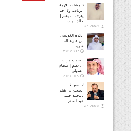
3 مشاهد للازمة
الرياضة ولا احد
يعرف ،،، بقلم |
خالد الهيت
2015/10/21
الكرة الكويتية ..
من هاويه الى
هاويه
2015/10/17
الصمت مريب
،،، بقلم | سطام
السهلي
2015/10/05
لا يصح إلا
الصحيح ،،، بقلم
/ محمد جميل
عبد القادر
2015/10/01