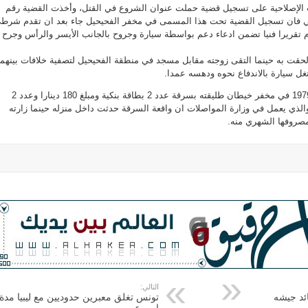
إصلاحية على تسجيل قضية حملت عنوان الشروع في القتل، وأخذت القضية رقم
ر أمني فان تسجيل القضية تحت هذا المسمى في مخفر الفحيحيل جاء بعد ان تقدم شرط
 تقريرا فنيا تضمن ادعاء دعم بواسطة سيارة وجروح بالجانب الأيسر والرأس وجرح
 لحقت به حينما التقى زوجته مقابل مسجد في منطقة الفحيحيل لتصفية خلافات بينهما
ل سيارة بالاندفاع نحوه ودهسه عمدا.
كما اتهم مواطن من مواليد 1979 في مخفر خيطان طليقته بسرقة عدد 2 بطاقة بنكية ومبلغ 180 دينارا وعدد 2
والذي يعمل في وزارة المواصلات ان واقعة السرقة حدثت داخل منزله حينما زارته
صروفها الشهري منه.
التالي:
ئد جيشه
تونس تغلق معبرين حدوديين مع ليبيا مدة
اسبوع