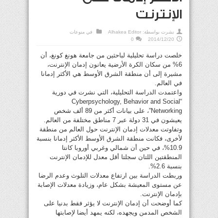
الإنترنت
نشرت بواسطة:
Alhakea Editor
في
منوعات
0
2014/12/20
خلصت دراسة تحليلية لباحثين من جامعة هونغ كونغ، أن
6% من سكان الكرة الأرضية يعانون إدمان الإنترنت،
مشيرة إلى أن منطقة الشرق الأوسط هي الأكثر إدمانا
في العالم.
واعتمدت الدراسة التحليلية، التي نشرت في دورية
“Cyberpsychology, Behavior and Social
Networking”، على بيانات أكثر من 89 ألف شخص
يعيشون في 31 دولة عبر 7 مناطق مختلفة من العالم.
وتفاوتت معدلات إدمان الإنترنت حول العالم من منطقة
لأخرى، فكانت منطقة الشرق الأوسط الأكثر إدمانا بنسبة
10.9%، في حين أن شمالي وغربي أوروبا كانتا
المنطقتين اللتان سجلتا أقل معدل للإدمان الإنترنت
بنسبة 2.6%.
وربطت الدراسة بين ارتفاع معدلات التلوث وعدم الرضا
عن مستوى المعيشة بشكل عام، وزيادة معدلات الإصابة
بإدمان الإنترنت.
كما أوضحت أن إدمان الإنترنت لا يؤثر فقط بدنيا على
الشخص المدمن ويجهده، لكنه يمهد أيضا لإصابتها