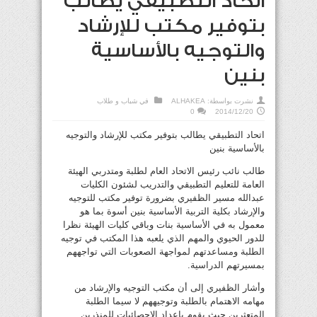
اتحاد التطبيقي يطالب
بتوفير مكتب للإرشاد
والتوجيه بالأساسية
بنين
نشرت بواسطة:
ALHAKEA
في
شباب و طلاب
0
2014/12/20
اتحاد التطبيقي يطالب بتوفير مكتب للإرشاد والتوجيه
بالأساسية بنين
طالب نائب رئيس الاتحاد العام لطلبة ومتدربي الهيئة
العامة للتعليم التطبيقي والتدريب لشئون الكليات
عبدالله مسير الظفيري بضرورة توفير مكتب للتوجيه
والإرشاد بكلية التربية الأساسية بنين أسوة بما هو
معمول به في الأساسية بنات وباقي كليات الهيئة نظرا
للدور الحيوي والمهم الذي يلعبه هذا المكتب في توجيه
الطلبة ومساعدتهم لمواجهة الصعوبات التي تواجههم
بمسيرتهم الدراسية.
وأشار الظفيري إلى أن مكتب التوجيه والإرشاد من
مهامه الاهتمام بالطلبة وتوجيههم لا سيما الطلبة
المتعثرين حيث يقوم بإعداد الإحصائيات للمنذرين