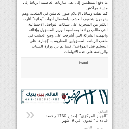
ما دفع المنظمين إلى نقل مباريات العاصمة الرباط إلى
مدينة مراكش.
كما نقلت وسائل الإعلام صور العاملين في الملعب، وهم
يقومون بتجفيف العشب باستعمال أدوات “بدائية” أثارت
الكثير من السخرية على شبكات التواصل الاجتماعية
التي طالب روادها بمحاسبة الوزير المسؤول وإقالته.
واتهمت الشركة التي أشرفت على وضع العشب في
ملعب الرباط، المسؤولين المغاربة، بـ “إجبارها على
التسليم قبل المواعيد”، فيما لم ترد وزارة الشباب
والرياضة على هذه الاتهامات.
tweet
السابق:
“الجهاز المركزي”: إصدار 1760 رخصة
قيادة لـ “البدون” في 9 أشهر
التالي: