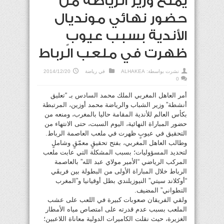
يمنع وزير الرياضة من
حضور نهائي مونديال
الأندية بسبب عيوبٍ
ظهرت في ملعب الرباط
نشرت بواسطة:
ALHAKEA
في
رياضة
2014/12/20
0
أمر العاهل المغربي الملك محمد السادس بـ “تعليق
أنشطة” وزير الشباب والرياضة محمد أوزين، المرتبطة
بكأس العالم للأندية المقامة حاليا بالمغرب، ومنعه من
حضور المباراة النهائية، اليوم السبت، حتى الانتهاء من
التحقيق في عيوبٍ ظهرت في ملعب العاصمة الرباط.
وطالب العاهل المغربي، بفتح تحقيقٍ معمّقٍ وشاملٍ
لتحديد المسؤوليات؛ بسبب المشكلة التي عابت ملعب
المركب الرياضي “الأمير مولاي عبد الله” بالعاصمة
الرباط خلال المباراة الأولى من البطولة بين فريقَي
“أوكلاند سيتي” النيوزيلندي بطل أوقيانيا و”المغرب
التطواني” المضيف.
ولقي الفريقان صعوبات كبيرة في اللعب على عشب
الملعب بسبب عدم قدرته على امتصاص مياه الأمطار
الغزيرة، حيث نقلت الكاميرات الدولية معاناة اللاعبين؛