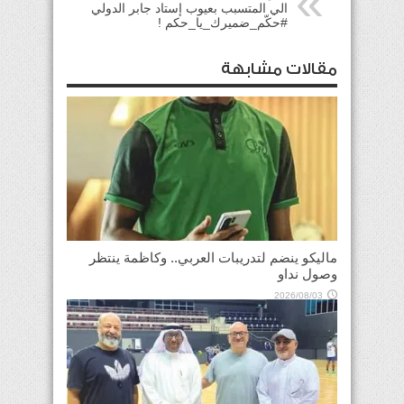
الي المتسبب بعيوب إستاد جابر الدولي
#حكّم_ضميرك_يا_حكم !
مقالات مشابهة
ماليكو ينضم لتدريبات العربي.. وكاظمة ينتظر
وصول نداو
2026/08/03