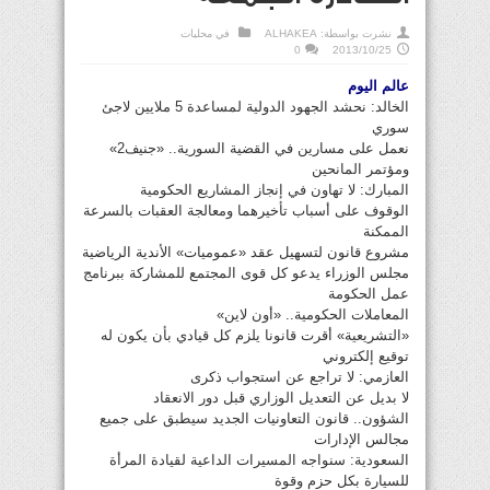
نشرت بواسطة:
ALHAKEA
في
محليات
0
2013/10/25
عالم اليوم
الخالد: نحشد الجهود الدولية لمساعدة 5 ملايين لاجئ
سوري
نعمل على مسارين في القضية السورية.. «جنيف2»
ومؤتمر المانحين
المبارك: لا تهاون في إنجاز المشاريع الحكومية
الوقوف على أسباب تأخيرهما ومعالجة العقبات بالسرعة
الممكنة
مشروع قانون لتسهيل عقد «عموميات» الأندية الرياضية
مجلس الوزراء يدعو كل قوى المجتمع للمشاركة ببرنامج
عمل الحكومة
المعاملات الحكومية.. «أون لاين»
«التشريعية» أقرت قانونا يلزم كل قيادي بأن يكون له
توقيع إلكتروني
العازمي: لا تراجع عن استجواب ذكرى
لا بديل عن التعديل الوزاري قبل دور الانعقاد
الشؤون.. قانون التعاونيات الجديد سيطبق على جميع
مجالس الإدارات
السعودية: سنواجه المسيرات الداعية لقيادة المرأة
للسيارة بكل حزم وقوة