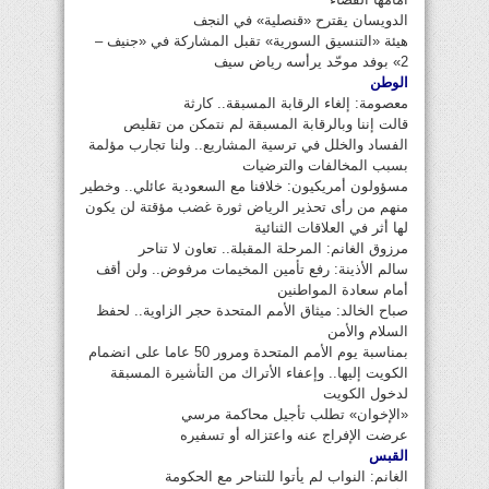
الدويسان يقترح «قنصلية» في النجف
هيئة «التنسيق السورية» تقبل المشاركة في «جنيف –
2» بوفد موحّد يرأسه رياض سيف
الوطن
معصومة: إلغاء الرقابة المسبقة.. كارثة
قالت إننا وبالرقابة المسبقة لم نتمكن من تقليص
الفساد والخلل في ترسية المشاريع.. ولنا تجارب مؤلمة
بسبب المخالفات والترضيات
مسؤولون أمريكيون: خلافنا مع السعودية عائلي.. وخطير
منهم من رأى تحذير الرياض ثورة غضب مؤقتة لن يكون
لها أثر في العلاقات الثنائية
مرزوق الغانم: المرحلة المقبلة.. تعاون لا تناحر
سالم الأذينة: رفع تأمين المخيمات مرفوض.. ولن أقف
أمام سعادة المواطنين
صباح الخالد: ميثاق الأمم المتحدة حجر الزاوية.. لحفظ
السلام والأمن
بمناسبة يوم الأمم المتحدة ومرور 50 عاما على انضمام
الكويت إليها.. وإعفاء الأتراك من التأشيرة المسبقة
لدخول الكويت
«الإخوان» تطلب تأجيل محاكمة مرسي
عرضت الإفراج عنه واعتزاله أو تسفيره
القبس
الغانم: النواب لم يأتوا للتناحر مع الحكومة