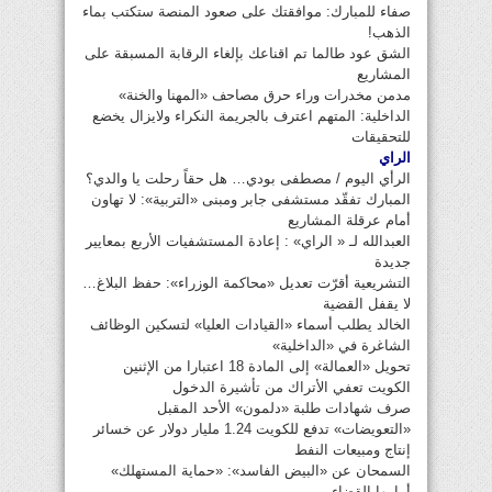
صفاء للمبارك: موافقتك على صعود المنصة ستكتب بماء
الذهب!
الشق عود طالما تم اقناعك بإلغاء الرقابة المسبقة على
المشاريع
مدمن مخدرات وراء حرق مصاحف «المهنا والخنة»
الداخلية: المتهم اعترف بالجريمة النكراء ولايزال يخضع
للتحقيقات
الراي
الرأي اليوم / مصطفى بودي… هل حقاً رحلت يا والدي؟
المبارك تفقّد مستشفى جابر ومبنى «التربية»: لا تهاون
أمام عرقلة المشاريع
العبدالله لـ « الراي» : إعادة المستشفيات الأربع بمعايير
جديدة
التشريعية أقرّت تعديل «محاكمة الوزراء»: حفظ البلاغ…
لا يقفل القضية
الخالد يطلب أسماء «القيادات العليا» لتسكين الوظائف
الشاغرة في «الداخلية»
تحويل «العمالة» إلى المادة 18 اعتبارا من الإثنين
الكويت تعفي الأتراك من تأشيرة الدخول
صرف شهادات طلبة «دلمون» الأحد المقبل
«التعويضات» تدفع للكويت 1.24 مليار دولار عن خسائر
إنتاج ومبيعات النفط
السمحان عن «البيض الفاسد»: «حماية المستهلك»
أمامها القضاء