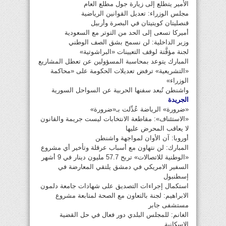
الأمير يتطلع إلى زيارة جول مطلع العام
مجلس الوزراء: تعديل القوانين الرياضية
قنصليتان كويتيتان في البصرة وأربيل
أميركا تسعى إلى الحد من التوتر مع السعودية
وزير الداخلية: لن نسمح بشق الصف الوطني
لجنة مؤقَّتة لوقف التعيينات «البراشوتية»
المبارك يتوعد بمحاسبة المسؤولين عن تعطل المشاريع
«التشريعية» ترفض تعديلات الحكومة على «محاكمة
الوزراء»
واشنطن تُبعد سفنها الحربية عن السواحل السورية
الجريدة
«ضرورة» الرياضة عُدِّلت بـ«ضرورة»
«الاستئناف»: مقاطعة الانتخابات ليست جريمة والقانون
لا يعاقب المحرض عليها
أوروبا: آن الأوان لمواجهة واشنطن
المبارك: لن نتهاون مع أسباب عرقلة وتأخير أي مشروع
«الوطنية للاتصالات» تربح 57.7 مليون دينار في 9 أشهر
السفير الامريكي في دمشق يلتقي المعارضة في
إسطنبول
استكمال إجراءات التصديق على شهادات جامعة دلمون
الابراهيم: لجنة بالتعاون مع الصحة لمتابعة مشروع
مستشفى جابر
الغانم: للمجلس البلدي دور فعال في حل القضية
الإسكانية