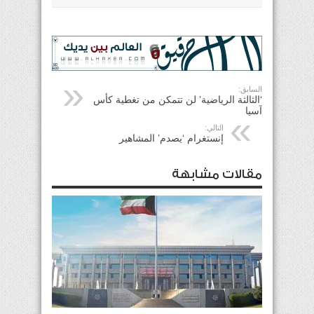
السابق:
‘الثالثة الرياضية’ لن تتمكن من تغطية كأس
آسيا
التالي:
إنستغرام ‘يصدم’ المشاهير
مقالات مشابهة