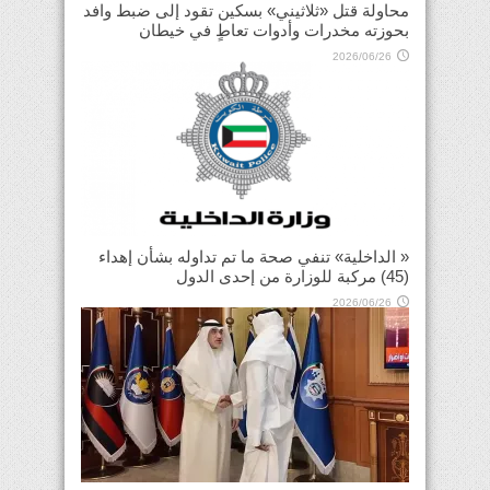
محاولة قتل «ثلاثيني» بسكين تقود إلى ضبط وافد
بحوزته مخدرات وأدوات تعاطٍ في خيطان
2026/06/26
« الداخلية» تنفي صحة ما تم تداوله بشأن إهداء
(45) مركبة للوزارة من إحدى الدول
2026/06/26