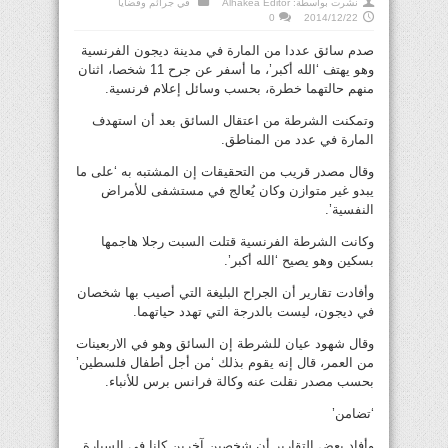
نشرت بواسطة:
Alhakea Editor
في
جرائم وقضايا
0
2014/12/22
صدم سائق عددا من المارة في مدينة ديجون الفرنسية
وهو يهتف ‘الله أكبر’، ما أسفر عن جرح 11 شخصا، اثنان
منهم حالتهما خطرة، بحسب وسائل إعلام فرنسية.
وتمكنت الشرطة من اعتقال السائق بعد أن استهدف
المارة في عدد من المناطق.
وقال مصدر قريب من التحقيقات إن المشتبه به ‘على ما
يبدو غير متوازن وكان يُعالج في مستشفى للأمراض
النفسية’.
وكانت الشرطة الفرنسية قتلت السبت رجلا هاجمها
بسكين وهو يصيح ‘الله أكبر’.
وأفادت تقارير أن الجراح البليغة التي أصيب بها شخصان
في ديجون، ليست بالدرجة التي تهدد حياتهما.
وقال شهود عيان للشرطة إن السائق وهو في الاربعينات
من العمر، قال إنه يقوم بذلك ‘من أجل أطفال فلسطين’
بحسب مصدر نقلت عنه وكالة فرانس برس للأنباء.
‘تضامن’
وأفاد بعض التقارير أن شخصين آخرين كانا في السيارة