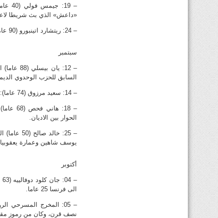
«داعش» الذي بث شريطا لاعد
– 24: ريتشارد اتينبورو (90 عاما) المخرج والممثل البريطاني. منح اوسكار افضل مخرج في 1983 على فيلمه غاندي.
سبتمبر
– 12: يان
السابق للحزب الوحدوي الديم
– 14: سعيد مرزوق (74 عاما): المخرج المصري الذي كان من اشهر افلامه «اريد حلا» وكان من بطولة فاتن حمامة.
– 18: ه
الحوار بين الاديان.
– 25: خالد
يوسف شاهين وعمارة يعقوبيان
أكتوبر
– 
الى فرنسا 25 عاما.
نصف قرن، وكان من رموز مقارع