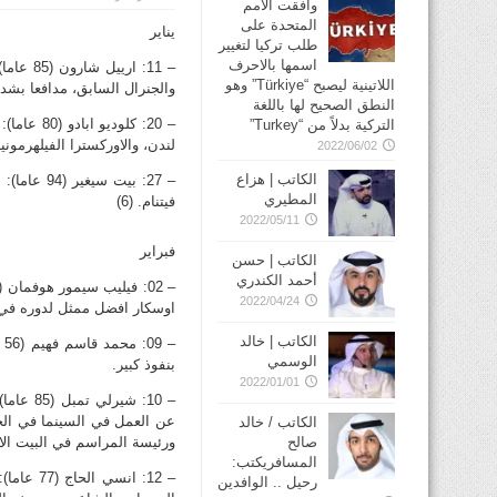
وافقت الأمم
المتحدة على
يناير
طلب تركيا لتغيير
اسمها بالاحرف
– 11: ا
اللاتينية ليصبح “Türkiye” وهو
والجنرال السابق، مدافعا بشدة 
النطق الصحيح لها باللغة
– 20: كلو
التركية بدلاً من “Turkey”
لندن، والاوركسترا الفيلهرمونية ف
2022/06/02
الكاتب | هزاع
– 27: بيت
المطيري
فيتنام. (6)
2022/05/11
فبراير
الكاتب | حسن
أحمد الكندري
2022/04/24
اوسكار افضل ممثل لدوره في فيلم
الكاتب | خالد
–
الوسمي
بنفوذ كبير.
2022/01/01
– 10: ش
عن العمل في السينما في الحا
الكاتب / خالد
صالح
ورئيسة المراسم في البيت الاب
المسافريكتب:
رحيل .. الوافدين