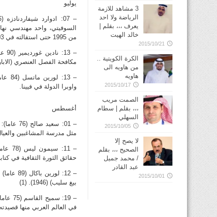
يوليو
3 مشاهد للازمة
الرياضة ولا احد
يعرف ،،، بقلم |
السوفيتي، واحد مهندسي نهاي
خالد الهيت
من 1995 حتى استقالته في 2003 خلال «ثورة الورود».
2015/10/21
الكرة الكويتية ..
مكافحة الفصل العنصري (الابارتايد
من هاويه الى
هاويه
– 13:
2015/10/17
واوبرا الدولة في فيينا.
الصمت مريب
،،، بقلم | سطام
أغسطس
السهلي
– 01: سع
2015/10/05
مثل مدرسة المشاغبين والعيا
لا يصح إلا
– 11:
الصحيح ،،، بقلم
حقائق الثورة الثقافية في كتا
/ محمد جميل
عبد القادر
– 12: لو
2015/10/01
بيغ سليب) (1946). (1)
– 19: 
في العالم العربي منها قصيدت