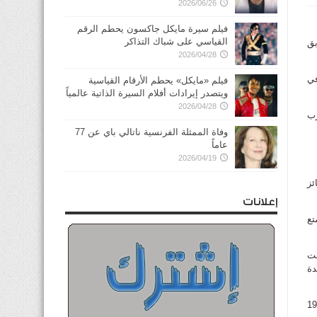
2026/06/26
فيلم سيرة مايكل جاكسون يحطم الرقم
القياسي على شباك التذاكر
بق
2026/04/28
 في
فيلم «مايكل» يحطم الأرقام القياسية
ويتصدر إيرادات أفلام السيرة الذاتية عالمياً
2026/04/28
رب
وفاة الممثلة الفرنسية ناتالي باي عن 77
عاماً
2026/04/19
ائز
إعلانات
متع
فت
دة
د قصيدة النثر في الشعر العربي المعاصر وساهم في 1957