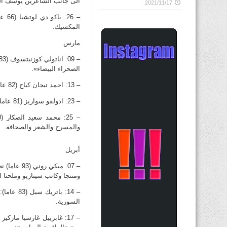
الى جانب الشاعرين يوسف ال
2021/11/17
– 26
المكسيك.
مارس
الصحراء البيضاء».
– 13: احمد تيجان كباح (82 عاما): رئيس سيراليون السابق الذي قاد بلاده خلال الحرب الاهلية ونقلها الى السلام.
– 23: ادولفو سواريز (81 عاما): رئيس اول حكومة في اسبانيا الديموقراطية.
والمسرح والشعر والصحافة.
أبريل
– 07: ميك
ومنتجا وكاتب سيناريو وملحنا ايض
– 14: با
السورية.