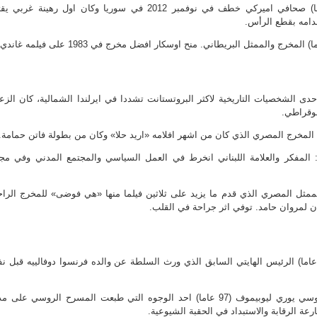
– 19: جيمس فولي (40 عاما) صحافي اميركي خطف في نوفمبر 2012 في سوريا وكان اول رهينة غربي 
امه بقطع الرأس.
 بيسلي (88 عاما) احدى الشخصيات التاريخية لاكثر البروتستانت تشددا في ايرلندا الشمالية، كان الزع
وقراطي.
اني فحص (68 عاما): المفكر والعلامة اللبناني انخرط في العمل السياسي والمجتمع المدني وفي مج
 صالح (50 عاما) الممثل المصري الذي قدم ما يزيد على ثلاثين فيلما منها «هي فوضى» للمخرج الرا
 لمروان حامد. توفي اثر جراحة في القلب.
04: جان كلود دوفالييه (63 عاما) الرئيس الهايتي السابق الذي ورث السلطة عن والده فرنسوا دوفالييه قبل ن
– 05: المخرج المسرحي الروسي يوري ليوبيموف (97 عاما) احد الوجوه التي طبعت المسرح الروسي على
ة الرقابة والاستبداد في الحقبة الشيوعية.