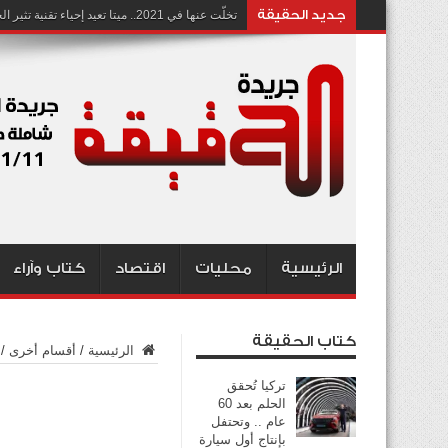
جديد الحقيقة
تخلّت عنها في 2021.. ميتا تعيد إحياء تقنية تثير الجدل بشأن انتهاك الخصوصية
الرئيسية
محليات
اقتصاد
كتاب وآراء
كتاب الحقيقة
الرئيسية
/
أقسام أخرى
/
تركيا تُحقق
الحلم بعد 60
عام .. وتحتفل
بإنتاج أول سيارة