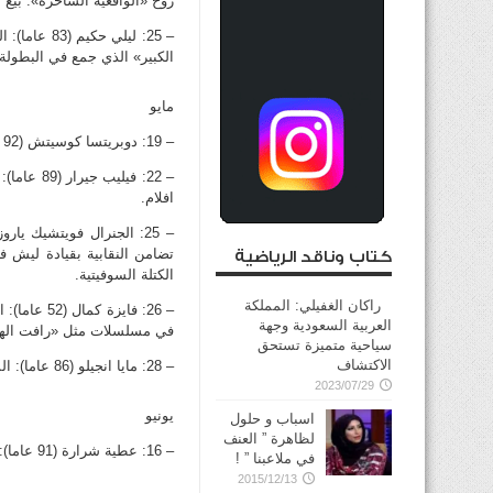
روح «الواقعية الساحرة». بيع من روايته «مئة عام
– 25: ليلي
الكبير» الذي جمع في البطولة
مايو
– 19: دوبريتسا كوسيتش (92 عاما): الكاتب والسياسي الصربي الشهير الذي يصفه المعجبون به بانه «اب الامة».
– 22: في
افلام.
تضامن النقابية بقيادة ليش ف
كتاب وناقد الرياضية
الكتلة السوفيتية.
راكان الغفيلي: المملكة
– 26: فايز
العربية السعودية وجهة
في مسلسلات مثل «رافت الهجان
سياحية متميزة تستحق
الاكتشاف
– 28: مايا انجيلو (86 عاما): الشاعرة الاميركية والناشطة في حركة الحقوق المدنية.
2023/07/29
يونيو
اسباب و حلول
لظاهرة ” العنف
– 16: عطية شرارة (91 عاما): الموسيقار المصري الذي اسس مجموعة شرارة المصرية.
في ملاعبنا ” !
2015/12/13