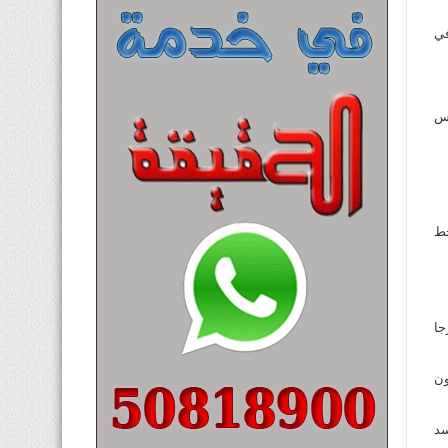
 في
شمس
لخط
جا
ون
جسد