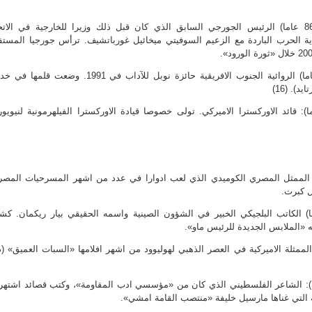
– 07: ادوارد شيفاردنادزه (86 عاما) الرئيس الجورجي السابق الذي كان قبل ذلك وزيرا للخارجية في الات
ة الحرب الباردة مع الزعيم السوفيتي ميخائيل غورباتشيف. ترأس جورجيا المستق
– 13: نادين غورديمير (90 عاما) الروائية الجنوب الافريقية حائزة نوبل للآداب في 1991. وضعت قلم
). (16)
 لورين ماتسل (84 عاما): قائد الاوركسترا الاميركي. تولى خصوصا قيادة الاوركسترا الفيلهرمونية لنيوي
يد صالح (76 عاما): الممثل المصري الكوميدي الذي لعب ادوارا في عدد من اشهر المسرحيات المصر
ل كبرت.
 سيمون ليس (78 عاما) الكاتب البلجيكي الخبير في الشؤون الصينية واسمه الحقيقي بيار ريكمان. ك
به «الملابس الجديدة للرئيس ماو».
رين باكال (89 عاما) الممثلة الاميركية في العصر الذهبي لهوليوود من اشهر افلامها «السبات العميق» (
سميح القاسم (75 عاما): الشاعر الفلسطيني الذي كان من «مؤسسي ادب المقاومة»، وكتب قصائد اشته
ه التي غناها مارسيل خليفة «منتصب القامة امشي».