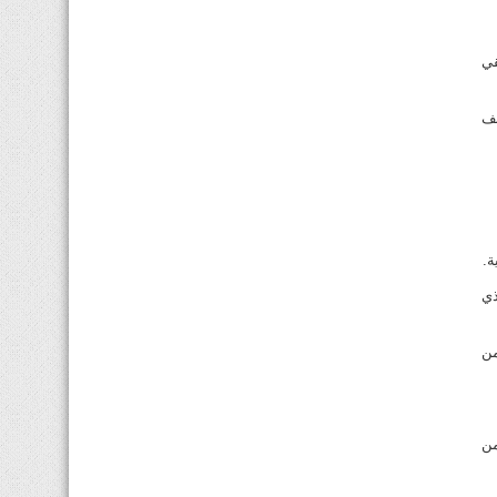
لقي
شف
ذي
ر عدد من
 من