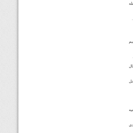
يقتله
يم
ال
حل
فيه
 مدى