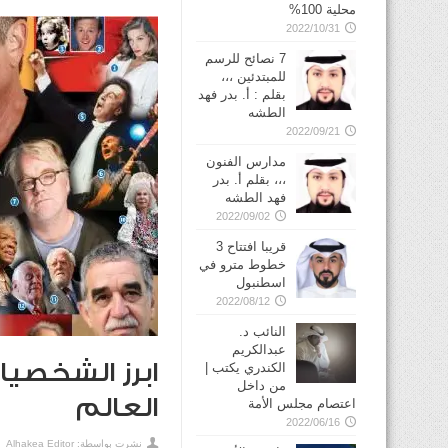
محلية 100%
2022/10/31
7 نصائح للرسم
للمبتدئين ،،،
بقلم : أ. بدر فهد
الطشه
2022/09/21
مدارس الفنون
،،، بقلم أ. بدر
فهد الطشه
2022/09/02
قريبا افتتاح 3
خطوط مترو في
2022/08/12
النائب د.
عبدالكريم
الكندري يكتب |
من داخل
العالم
اعتصام مجلس الأمة
2022/06/16
نشرت بواسطة:
Alhakea Editor