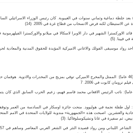
رييل شارون (85 عاما) بعد جلطة دماغية وثماني سنوات في الغيبوبة. كان رئيس الوزراء الاسرائيلي السا
عن الاستيطان لكنه فرض الانسحاب من قطاع غزة في 2005. (14)
ديو ابادو (80 عاما): قائد الاوركسترا الشهير في دار الاوبرا لاسكالا في ميلانو والاوركسترا الفيلهرمونية
ي فيينا. (5)
 سيغير (94 عاما): احد رواد موسيقى الفولك والاغاني الاميركية المؤيدة للحقوق المدنية والمعادية لح
– 02: فيليب سيمور هوفمان (46 عاما): الممثل والمخرج الاميركي توفي بمزيج من المخدرات والادوية. هوفمان ح
 ترومان كابوت في 2006. 7
 09: محمد قاسم فهيم (56 عاما): نائب الرئيس الافغاني محمد قاسم فهيم، زعيم الحرب السابق الذي كان يت
يرلي تمبل (85 عاما): اول طفلة نجمة في هوليوود. منحت جائزة اوسكار في السادسة من العمر وتوق
دية والعشرين. اصبحت هذه «الجمهورية» مندوبة للولايات المتحدة في الامم المتح
يض، ثم سفيرة في غانا وتشيكوسلوفاكيا. (3)
– 12: انسي الحاج (77 عاما): الشاعر اللبناني ومن روا