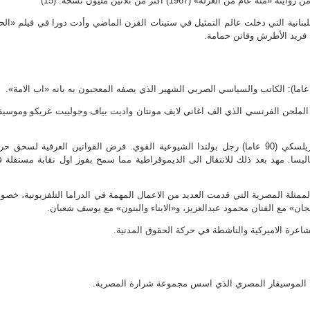
 من العزلة» (1967) اكثر من ثلاثين مليون نسخة. (15)
 حكيم (83 عاما): اللبنانية التي دخلت عالم التمثيل في ستينات القرن الماضي وأدت دورا في فيلم «ال
 فريد الأطرش وفاتن حمامة.
ليب جيرار (89 عاما): الملحن الفرنسي الذي الف اغاني لايف مونتان واديت بياف وجولييت غريكو وموسي
– 25: الجنرال فويتشيك ياروزيلسكي (90 عاما) رجل بولندا الشيوعية القوي. فرض القوانين العرفية لسحق ح
اليسا. مهد بعد ذلك للانتقال الى الديموقراطية مما سمح بفوز اول نقابة مستقلة 
ة كمال (52 عاما): الممثلة المصرية التي قدمت العديد من الاعمال المهمة في الدراما التلفزيونية، خصو
» مع الفنان محمود عبدالعزيز، و«الابناء والبنون» مع يوسف شعبان.