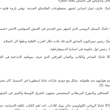
خال وادونيس في تأسيس مجلة «شعر».
: باكو دي لوتشيا (66 عاما): عازف غيتار اسباني اشتهر بمقطوعات الفلامنكو الحديثة. توفي بازمة قلبية
– 09: اناتولي كوزنيتسوف (83 عاما): الممثل الروسي الذي اشتهر بدور الجندي في الجيش السوفيتي الاحمر «
– 25: محمد سعيد الصكار (80 عاما): الشاعر والكاتب والفنان العراقي الذي عرف بمواهبه الابداعية في ا
ي روني (93 عاما) نجم هوليوود منذ طفولته. شكل مع جودي غارلاند ثنائيا اسطوريا في السينما. كان مخر
ا. (2)
تريك سيل (83 عاما): الصحافي والمؤرخ البريطاني المتخصص بشؤون الشرق الاوسط والخبير في الشؤ
– 17: غابرييل غارسيا ماركيز (87 عاما) الروائي الكولومبي حائز نوبل للآداب. احد اهم الكتاب باللغة الاسبانية، 