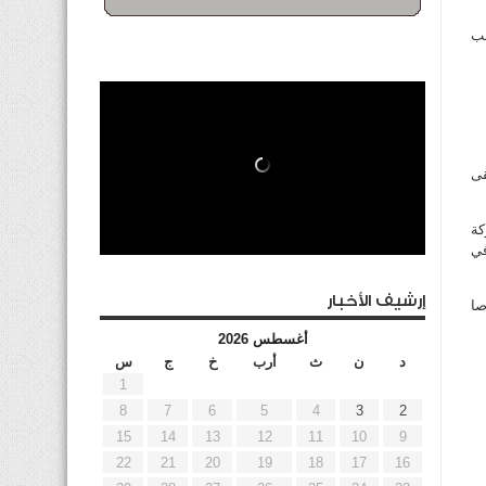
حب
قى
ركة
في
إرشيف الأخبار
صا
أغسطس 2026
د
ن
ث
أرب
خ
ج
س
1
8
7
6
5
4
3
2
15
14
13
12
11
10
9
22
21
20
19
18
17
16