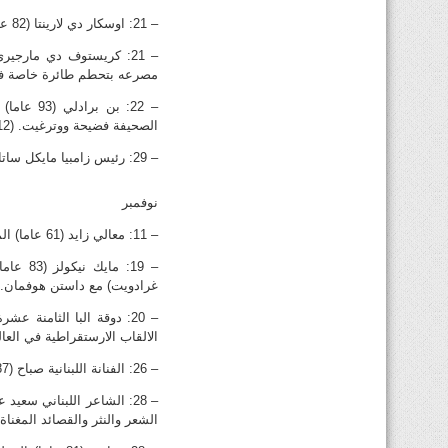
– 21: اوسكار دي لارينتا (82 عاما) مصمم الازياء الاميركي من اصل دومينيكاني.
مصرعه بتحطم طائرة خاصة ف
– 22: بن
الصحيفة فضيحة ووترغيت. (12)
– 29: رئيس زامبيا مايكل ساتا (77 عاما) بعد معاناة مع المرض ابعدته الى حد كبير عن الحياة العامة.
نوفمبر
– 11: معالي زايد (61 عاما) الممثلة المصرية التي شاركت في الكثير من الاعمال السينمائية والتلفزيونية والمسرحية.
– 19: 
غرادويت) مع داستن هوفمان.
الالقاب الارستقراطية في العال
– 26: الفنانة اللبنانية صباح (87 عاما) احد ابرز وجوه الفن والسينما في العالم العربي الملقبة بـ«شحرورة الوادي».
الشعر والنثر والقصائد المغنا