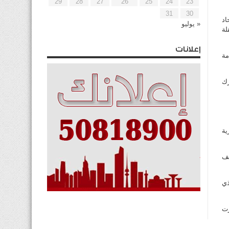
29
28
27
26
25
24
23
31
30
حاد
« يوليو
لة
إعلانات
ها في خدمة
ورك
ية
شف
ذي
رت