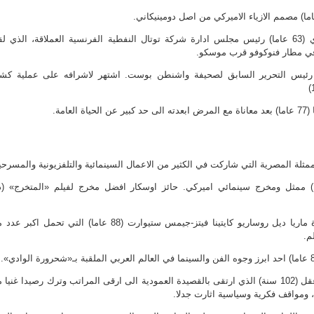
– 21: كريستوف دي مارجيري (63 عاما) رئيس مجلس ادارة شركة توتال النفطية الفرنسية العملاقة، الذي 
ي مطار فنوكوفو قرب موسكو.
 برادلي (93 عاما) رئيس التحرير السابق لصحيفة واشنطن بوست. اشتهر لاشرافه على عملية ك
مايك نيكولز (83 عاما) ممثل ومخرج سينمائي اميركي. حائز اوسكار افضل مخرج لفيلم «المتخرج» (
– 20: دوقة البا الثامنة عشرة ماريا ديل روساريو كايتينا فيتز-جيمس ستيوارت (88 عاما) التي تحمل اكب
م.
– 28: الشاعر اللبناني سعيد عقل (102 سنة) الذي ارتقى بالقصيدة العمودية الى ارقى المراتب وترك رصيدا غنيا
ة، ومواقف فكرية وسياسية اثارت جدلا.