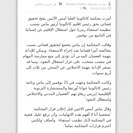
نشرت بواسطة:
Alhakea Editor
في
عربي وعالمي
0
2014/12/23
أمرت محكمة كاتالونيا العليا أمس الأثنين بفتح تحقيق
قضائي بحق رئيس إقليم كاتالونيا أرتور ماس بسبب
تنظيمه استفتاء رمزيا حول استقلال الإقليم عن إسبانيا
في التاسع من نوفمبر.
وقالت المحكمة إن ماس يخضع لتحقيق قضائي بسبب
مخالفته أمرا قضائيا ضد إجراء الاستفتاء. ويمكن للإدانة
بتهمة العصيان المدني أن تؤدي إلى منع ممارسة المهام
في منصب منتخب، على غرار استغلال النفوذ، بينما قد
تسفر الإدانة بتهمة الاختلاس عن السجن بين ثلاث إلى
أربع سنوات.
وكانت المحكمة وجهت في 21 نوفمبر إلى ماس ونائبة
رئيس كاتالونيا خوانا أورتيغا والمستشارة التربوية
الإقليمية إيريني ريغاو تهم ‘العصيان المدني والاختلاس
واستغلال النفوذ’.
وقال ماس أمس الاثنين قبل إعلان قرار المحكمة
‘شخصيا أنا لا أفهم هذه الاتهامات، وأن ترفع عليك قضية
في المحكمة لأنك نظمت استفتاء’. وأضاف ‘ولكنني
أحترم قرارات المحكمة تماما’.